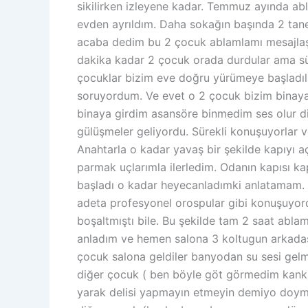
sikilirken izleyene kadar. Temmuz ayında ab
evden ayrıldım. Daha sokağın başında 2 tane 
acaba dedim bu 2 çocuk ablamlamı mesajlaşıy
dakika kadar 2 çocuk orada durdular ama sü
çocuklar bizim eve doğru yürümeye başladıl
soruyordum. Ve evet o 2 çocuk bizim binaya
binaya girdim asansöre binmedim ses olur di
gülüşmeler geliyordu. Sürekli konuşuyorlar v
Anahtarla o kadar yavaş bir şekilde kapıyı
parmak uçlarımla ilerledim. Odanın kapısı k
başladı o kadar heyecanladımki anlatamam. N
adeta profesyonel orospular gibi konuşuyord
boşaltmıştı bile. Bu şekilde tam 2 saat ablam
anladım ve hemen salona 3 koltugun arkadaşı
çocuk salona geldiler banyodan su sesi gelme
diğer çocuk ( ben böyle göt görmedim kanka
yarak delisi yapmayın etmeyin demiyo doymu