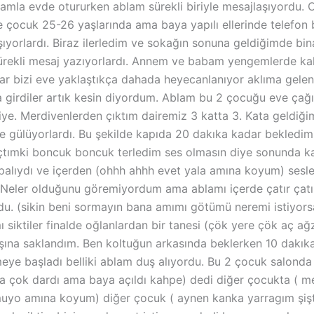
lamla evde otururken ablam sürekli biriyle mesajlaşıyordu.
çocuk 25-26 yaşlarında ama baya yapılı ellerinde telefon bi
orlardı. Biraz ilerledim ve sokağın sonuna geldiğimde bin
rekli mesaj yazıyorlardı. Annem ve babam yengemlerde kald
ar bizi eve yaklaştıkça dahada heyecanlanıyor aklıma gel
 girdiler artık kesin diyordum. Ablam bu 2 çocuğu eve çağ
ye. Merdivenlerden çıktım dairemiz 3 katta 3. Kata geldiğ
e gülüyorlardı. Bu şekilde kapıda 20 dakıka kadar bekledim 
 açtımki boncuk boncuk terledim ses olmasın diye sonunda k
apalıydı ve içerden (ohhh ahhh evet yala amına koyum) sesl
eler olduğunu göremiyordum ama ablamı içerde çatır çatır 
u. (sikin beni sormayın bana amımı götümü neremi istiyors
ı siktiler finalde oğlanlardan bir tanesi (çök yere çök aç ağ
na saklandım. Ben koltuğun arkasında beklerken 10 dakıka 
ye başladı belliki ablam duş alıyordu. Bu 2 çocuk salonda b
 çok dardı ama baya açıldı kahpe) dedi diğer çocukta ( m
yo amına koyum) diğer çocuk ( aynen kanka yarragım şişti