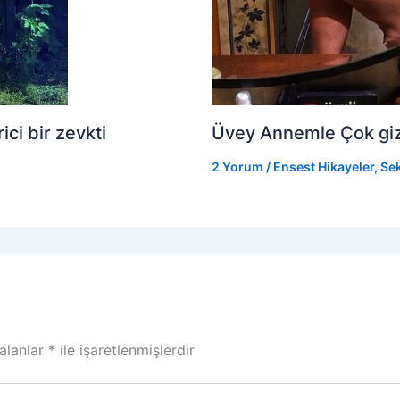
ci bir zevkti
Üvey Annemle Çok gizli
2 Yorum
/
Ensest Hikayeler
,
Sek
 alanlar
*
ile işaretlenmişlerdir