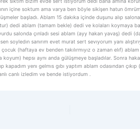
ek siktim bizim evde sert istiyorum dedi bana amına korum
zının içine soktum ama varya ben böyle sikişen hatun ömrü
meler başladı. Ablam 15 dakıka içinde duşunu alıp salona g
tur) dedi ablam (tamam bekle) dedi ve kolaları koymaya baş
 vurdu salonda çınladı sesi ablam (ayy hakan yavaş) dedi 
sen soyledın sanırım evet murat sert sevıyorum yanı alıştı
çocuk (haftaya ev benden takılırmıyız o zaman elıf) ablam
a koyum) hepsı aynı anda gülüşmeye başladılar. Sonra haka
açıp kapadım yenı gelmıs gıbı yaptım ablam odasından çıkıp
nlı canlı izledim ve bende istiyordum .