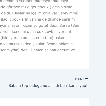
 dedim o suratını tokatlaya tokatlaya
mde görmedim) diğer çocuk ( gelsin şimdi
eldi. (Beyler ne içelim kola var vereyimmi)
ladı çocukların yanına geldiğinde sanırım
(dayanamıyom kızım şu göte) dedi. Sonra (Sen
rıyorum kendımı daha çok zevk alıyorum)
 (bılmıyorum ama isterım tabı) hakan
n ve murat evden çıktılar. Bende ablamın
 (senmıydın) dedı. Hemen salona geçtım ve
NEXT
Babam top oldugumu anladı benı karısı yaptı