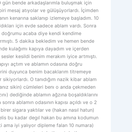
 O gün bende arkadaşlarımla buluşmak için
ri mesaj atıyolar ve gülüşüyorlardı. İçimden
anın kenarına saklanıp izlemeye başladım. 10
ıkları için evde sadece ablam vardı. Sonra
en doğrumu acaba diye kendi kendime
ırmıştı. 5 dakika bekledim ve hemen bende
imde kulağımı kapıya dayadım ve içerden
sesler kesildi benim merakım iyice artmıştı.
apıyı açtım ve ablamın odasına doğru
erini duyunca benim bacaklarım titremeye
sikiyorlardı. O tanıdığım nazik kibar ablam
anız sikin) cümleleri benı o anda çekmeden
zını) dediğinde ablamın ağzına boşaldıklarını
sonra ablamın odasının kapısı açıldı ve o 2
irer sigara yaktılar ve (hakan nasıl hatun)
elis bu kadar degıl hakan bu amına kodumun
 ama iyi yalıyor dipleme falan 10 numara)