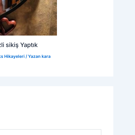
 sikiş Yaptık
s Hikayeleri
/ Yazan
kara