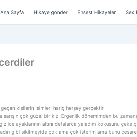
Ana Sayfa
Hikaye gönder
Ensest Hikayeler
Sex 
cerdiler
en kişilerin isimleri hariç herşey gerçektir.
a sarışın çok güzel bir kız. Ergenlik dönemimden bu zama
 gizlice ayaklarının altını defalarca yaladım kokusunu çeke 
kadın gibi sikilmeyide çok ama çok isterim ama bunu cesar