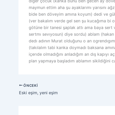
diğer çocuk (kanka bunu ben gecen ay döver
maymun ettim aha şu ayaklarımı yarısını ağ
bide ben döveyim amına koyum) dedi ve gülüş
(ver bakalım verde gel sen şu kucağıma bi o
götüne bir tanesi şaplak attı ama baya sert
sertmı sevıyosun) diye sordu) ablam (hakan 
dedı adının Murat olduğunu o an ogrendıgım 
(takılalım tabi kanka doymadı baksana amın
içerıde olmadığını anladığım an dış kapıyı 
plan yapmaya başladım ablamın sikildiğini ca
ÖNCEKI
Eski eşim, yeni eşim