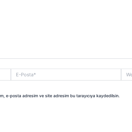
E-
Web
Posta*
sitesi
ım, e-posta adresim ve site adresim bu tarayıcıya kaydedilsin.