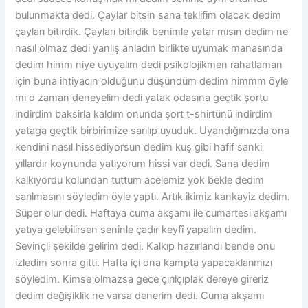
bulunmakta dedi. Çaylar bitsin sana teklifim olacak dedim
çayları bitirdik. Çayları bitirdik benimle yatar mısın dedim ne
nasıl olmaz dedi yanlış anladın birlikte uyumak manasında
dedim himm niye uyuyalım dedi psikolojikmen rahatlaman
için buna ihtiyacın olduğunu düşündüm dedim himmm öyle
mi o zaman deneyelim dedi yatak odasına geçtik şortu
indirdim baksirla kaldım onunda şort t-shirtünü indirdim
yataga geçtik birbirimize sarılıp uyuduk. Uyandığımızda ona
kendini nasıl hissediyorsun dedim kuş gibi hafif sanki
yıllardır koynunda yatıyorum hissi var dedi. Sana dedim
kalkıyordu kolundan tuttum acelemiz yok bekle dedim
sarılmasını söyledim öyle yaptı. Artık ikimiz kankayiz dedim.
Süper olur dedi. Haftaya cuma akşamı ile cumartesi akşamı
yatıya gelebilirsen seninle çadır keyfî yapalım dedim.
Sevinçli şekilde gelirim dedi. Kalkıp hazırlandı bende onu
izledim sonra gitti. Hafta içi ona kampta yapacaklarımızı
söyledim. Kimse olmazsa gece çırılçıplak dereye gireriz
dedim değişiklik ne varsa denerim dedi. Cuma akşamı