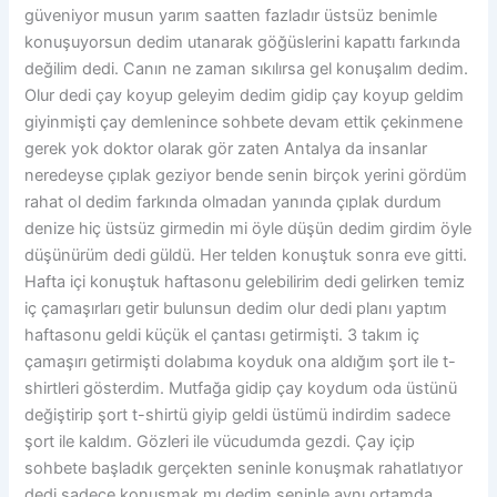
güveniyor musun yarım saatten fazladır üstsüz benimle
konuşuyorsun dedim utanarak göğüslerini kapattı farkında
değilim dedi. Canın ne zaman sıkılırsa gel konuşalım dedim.
Olur dedi çay koyup geleyim dedim gidip çay koyup geldim
giyinmişti çay demlenince sohbete devam ettik çekinmene
gerek yok doktor olarak gör zaten Antalya da insanlar
neredeyse çıplak geziyor bende senin birçok yerini gördüm
rahat ol dedim farkında olmadan yanında çıplak durdum
denize hiç üstsüz girmedin mi öyle düşün dedim girdim öyle
düşünürüm dedi güldü. Her telden konuştuk sonra eve gitti.
Hafta içi konuştuk haftasonu gelebilirim dedi gelirken temiz
iç çamaşırları getir bulunsun dedim olur dedi planı yaptım
haftasonu geldi küçük el çantası getirmişti. 3 takım iç
çamaşırı getirmişti dolabıma koyduk ona aldığım şort ile t-
shirtleri gösterdim. Mutfağa gidip çay koydum oda üstünü
değiştirip şort t-shirtü giyip geldi üstümü indirdim sadece
şort ile kaldım. Gözleri ile vücudumda gezdi. Çay içip
sohbete başladık gerçekten seninle konuşmak rahatlatıyor
dedi sadece konuşmak mı dedim seninle aynı ortamda