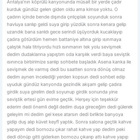
Antalya’nın köprülü kanyonunda müsait bir yerde çadır
kurduk gündüz gelen giden oldu ama kimse yoktu. O
çadırın içinde bende dışında çırılçıplak soyunduk sonra
havluya sarılıp geldi suya girip yüzdük sonra kenara gelip
uzandık bana sarıldı gece serindi üşüyorduk kucaklayıp
çadıra götürdüm hemen battaniye altına girip ısınmaya
çalıştık hala titriyordu hızlı ısınmanın tek yolu sevişmek
dedim dudaklarına yapıştım oda karşılık verdi baya seviştik
ısınınca birbirimize sarılıp sohbete başladık Asena kanka ile
sevişmek de varmış dedi bu saatten sonra dönüş olmaz
dedim aynen incelediği yerden kopsun dedi sohbet edip
uyuduk gündüz kanyonda gezindik akşam gelip çadıra
girdik suya girelim dedi soyunup girdik sonunda yine
seviştik ertesi gün evime geçtik. Herşey için teşekkür
ederim dedi önemli değil dedim duşa gireceğim dedi gülerek
geleyim mi dedim gel kese atarsın dedi bırlikte banyoya
gidip duş alıp küvet keyfî yaptık. Sonra salona geçtik kahve
yapayım dedi bornozu çıkar rahat kahve yap dedim peki
dedi dönüp gitti giderken bornozu çıkarıp attı kahve yapıp