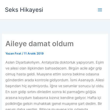
İçeriğe
Seks Hikayesi
atla
Aileye damat oldum
Yazan
Fırat
/
11 Aralık 2019
Aslen Diyarbakırlıyım. Antalya’da doktorluk yapıyorum. Eşim
ve ailesi olan ilişkimden bahsedecem. Birgün acile ağır grip
olmuş hasta geldi. Muayene ettim sonra beklme odasına
gönderdim arada kontrole gidiyordum. İsmi Asenaydı. Ailesi
başından hiç ayrılmiyordu. İğne ve serumlar sonucu iyi oldu.
En son gidip sırtını dinledim sonra iki parmağımı göğüs
arasına koydum babasına kızınız kendine geliyor. Hafta içi
polikliniğe gelsin muhakkak genel muayene şart dedim. Bir
serum daha verdim. Bitince muayene için odamda