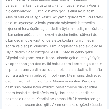
paravanin arkasında üstünü çıkarıp muayene ettim Asena
hiç çekinmiyordu. Sırtını dinleyip göğüslerini avucladim.
Ateş düşürücü ile ağrı kesici ilaç yazıp gönderdim. Pazartesi
geldi muayeneye. Ailenin yanında söylemek istemedim
ciğerlerini fena üşütmüştün dedim öyle mi dedi şimdi üstünü
çıkar sırtını göğsünü dinleyeyim dedim indirdi sütyeni de
çıkar dedim öyle yaptı önce stetoskopla sırtını dinledim
sonra kalp atışını dinledim. Elimi göğüslerine atıp avucladim.
Giyin dedim ciğer röntgeni ile EKG istedim çekip geldi.
Ciğerini çok yormussun. Kapalı alanda çok durma yürüyüş
ve spor sana şart dedim. İki hafta sonra kontrole gel dedim
cep numaramı verdim acil durum olursa ara dedim. İki hafta
sonra aradı yarın geleceğim polikliniklikte misiniz dedi evet
dedim geldi üstünü indirttim. Muayene yaptım. Kendine
gelmişsin dedim işten ayrıldım beslenmeme dikkat ettim
spora başladım dedi aferin en iyi ilaç insanın kendisine
bakmasidir dedim. Kendini ne zaman kötü hissedersen gel
dedim olur hocam dedi gitti. Aklım onda kaldı güzel vücudu