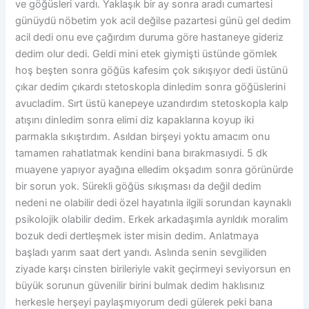
ve göğüsleri vardı. Yaklaşık bir ay sonra aradı cumartesi
günüydü nöbetim yok acil değilse pazartesi günü gel dedim
acil dedi onu eve çağırdım duruma göre hastaneye gideriz
dedim olur dedi. Geldi mini etek giymişti üstünde gömlek
hoş beşten sonra göğüs kafesim çok sıkışıyor dedi üstünü
çıkar dedim çıkardı stetoskopla dinledim sonra göğüslerini
avucladim. Sırt üstü kanepeye uzandırdım stetoskopla kalp
atışını dinledim sonra elimi diz kapaklarına koyup iki
parmakla sıkıştırdım. Asıldan birşeyi yoktu amacım onu
tamamen rahatlatmak kendini bana bırakmasıydi. 5 dk
muayene yapıyor ayağına elledim okşadım sonra görünürde
bir sorun yok. Sürekli göğüs sıkışması da değil dedim
nedeni ne olabilir dedi özel hayatınla ilgili sorundan kaynaklı
psikolojik olabilir dedim. Erkek arkadaşımla ayrıldık moralim
bozuk dedi dertleşmek ister misin dedim. Anlatmaya
başladı yarım saat dert yandı. Aslında senin sevgiliden
ziyade karşı cinsten birileriyle vakit geçirmeyi seviyorsun en
büyük sorunun güvenilir birini bulmak dedim haklısınız
herkesle herşeyi paylaşmıyorum dedi gülerek peki bana