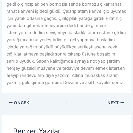
geldi o çırılçıplak ben bornozla sende bornozu çıkar rahat
rahat kahveni iç dedi güldü. Çıkarıp attım kahve içip uyumak
için yatak odasına geçtik. Çırılçıplak yatağa girdik Fırat hiç
yanından gitmek istemiyorum dedi bende gitmeni
istemiyorum dedim sevişmeye başladık sonra üstüne çıktım
yarrağımı amına yerleştirdim git gel yapmaya başladım
içinde yarrağım büyüdü büyüdükçe sertleşti asena zevk
çığlıkları atmaya başladı sonra çıkarıp üstüne boşaldım
sarılıp uyuduk. Sabah kalktığımda aynaya not yapıştırdım
herşey güzeldi muayene ve tedaviye devam etmek istersen
arayıp randevu alın diye yazdım. Altına muhakkak ararım
yazmış geldiğimde gördüm. Devamı ve asıl hikayeler sonra
ÖNCEKI
NEXT
Benzer Yazılar