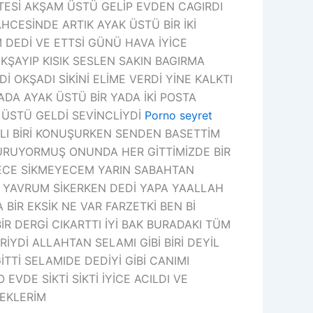
TESİ AKŞAM ÜSTÜ GELİP EVDEN CAGIRDI
CESİNDE ARTIK AYAK ÜSTÜ BİR İKİ
 DEDİ VE ETTSİ GÜNÜ HAVA İYİCE
KŞAYIP KISIK SESLEN SAKIN BAGIRMA
Dİ OKŞADI SİKİNİ ELİME VERDİ YİNE KALKTI
ADA AYAK ÜSTÜ BİR YADA İKİ POSTA
 ÜSTÜ GELDİ SEVİNCLİYDİ
Porno seyret
ŞLI BİRİ KONUŞURKEN SENDEN BASETTİM
TURUYORMUŞ ONUNDA HER GİTTİMİZDE BİR
 GECE SİKMEYECEM YARIN SABAHTAN
M YAVRUM SİKERKEN DEDİ YAPA YAALLAH
BİR EKSİK NE VAR FARZETKİ BEN Bİ
 DERGİ CIKARTTI İYİ BAK BURADAKI TÜM
YDİ ALLAHTAN SELAMI GİBİ BİRİ DEYİL
İTTİ SELAMIDE DEDİYİ GİBİ CANIMI
VDE SİKTİ SİKTİ İYİCE ACILDI VE
KEKLERİM