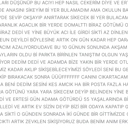
RI DÜŞÜNÜP BU ACIYI HEP NASIL CEKERİM DİYE VE ER
E ANASINI SİKEYİM Bİ YER BULAMADIM AMA OKULUN BAH
DE SEVİP OKŞAYIP ANIRTARAK SİKECEK Bİ YER BULACAM
ARANLIK AGACLIK BİR YERDE DOMALTTI BİRAZ GÖTÜMÜ O
RAZ DEDİ VE YİNE BÜYÜK ACI İLE GİRDİ SİKTİ AZ DİNLEN
EMEUN DEYİLDİ BÖYLESİNE ARTIK ON GÜN KADAR HEP OAR
CE ACIM AZALIYORDUDAVE BU 10 GÜNUN SONUNDA AKŞAM
YLARIN OLDU Bİ PARKTA BİRİNLEN TANIŞTIM OLGUN YA
İYOR DEDİM DEDİ VE ADAMDA BİZE YAKIN BİR YERDE O
İZ KADAR AKLIP SİKİŞEBİLECEYİMİZİ SÖYLEDİ SENİ BU
İKİP BIRAKACAK SONRA ÜÜÜFFFFFFF CANINI CIKARTACA
BENİ DEDİM SESİNİ KES AMCIK HA BİR POSTA FAZLA HA 
GÖTÜNÜ YARA YARA SİKECEM DEYİP BELİNDEN YİNE BİR
İ VE ERTESİ GÜN ADAMA GÖTÜRDÜ 55 YAŞALARINDA BİRİ
Dİ VE ARTIK EV SİZİN DEYİP BİZİ BİR ODAYA KAPATIP G
SİKTİ O GÜNDEN SONRADA İKİ GÜNDE BİR GİTTİMİZDE O E
 CIKTI ARTIK ZEVKLEN SİKİŞİYORUZ BUDA BENİM ANIM ER