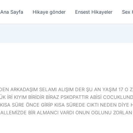
Ana Sayfa
Hikaye gönder
Ensest Hikayeler
Sex 
EN ARKADAŞIM SELAMI ALIŞIM DER ŞU AN YAŞIM 17 O Z
 İRİ KIYIM BİRİDİR BİRAZ PSKOPATTIR ABİSİ COCUKLUND
SA SÜRE ÖNCE GİRİP KISA SÜREDE CIKTI NEDEN DİYE 
ALLEMİZDE BİR ALMANCI VARDI ONUN OGLUNU ZORLAN 