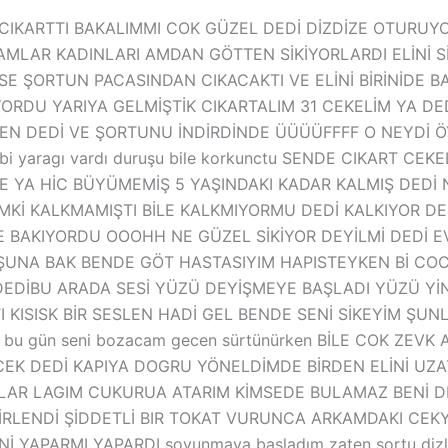
 CIKARTTI BAKALIMMI COK GÜZEL DEDİ DİZDİZE OTURUYO
LAR KADINLARI AMDAN GÖTTEN SİKİYORLARDI ELİNİ Sİ
YSE ŞORTUN PACASINDAN CIKACAKTI VE ELİNİ BİRİNİD
YORDU YARIYA GELMİŞTİK CIKARTALIM 31 CEKELİM YA 
TEN DEDİ VE ŞORTUNU İNDİRDİNDE ÜÜÜÜFFFF O NEYDİ ÖY
 bi yaragı vardı duruşu bile korkunctu SENDE CIKART C
 YA HİC BÜYÜMEMİŞ 5 YAŞINDAKI KADAR KALMIŞ DEDİ 
İMKİ KALKMAMIŞTI BİLE KALKMIYORMU DEDİ KALKIYOR 
 BAKIYORDU OOOHH NE GÜZEL SİKİYOR DEYİLMİ DEDİ 
İ ŞUNA BAK BENDE GÖT HASTASIYIM HAPISTEYKEN Bİ C
DEDİBU ARADA SESİ YÜZÜ DEYİŞMEYE BAŞLADI YÜZÜ YİN
I KISISK BİR SESLEN HADİ GEL BENDE SENİ SİKEYİM ŞUN
ez bu gün seni bozacam gecen sürtünürken BİLE COK ZE
K DEDİ KAPIYA DOGRU YÖNELDİMDE BİRDEN ELİNİ UZAT
ALAR LAGIM CUKURUA ATARIM KİMSEDE BULAMAZ BENİ D
RLENDİ ŞİDDETLİ BIR TOKAT VURUNCA ARKAMDAKI CEK
APARMI YAPARDI soyunmaya başladım zaten şortu dizlerind