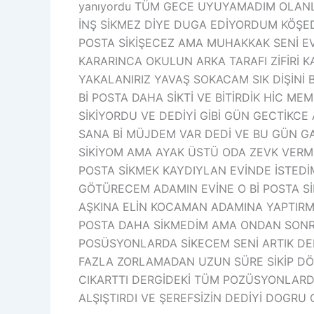
yanıyordu TÜM GECE UYUYAMADIM OLANLA
İNŞ SİKMEZ DİYE DUGA EDİYORDUM KÖŞED
POSTA SİKİŞECEZ AMA MUHAKKAK SENİ EV
KARARINCA OKULUN ARKA TARAFI ZİFİRİ K
YAKALANIRIZ YAVAŞ SOKACAM SIK DİŞİNİ Bİ
Bİ POSTA DAHA SİKTİ VE BİTİRDİK HİC M
SİKİYORDU VE DEDİYİ GİBİ GÜN GECTİK
SANA Bİ MÜJDEM VAR DEDİ VE BU GÜN GA
SİKİYOM AMA AYAK ÜSTÜ ODA ZEVK VERM
POSTA SİKMEK KAYDIYLAN EVİNDE İSTEDİM
GÖTÜRECEM ADAMIN EVİNE O Bİ POSTA S
AŞKINA ELİN KOCAMAN ADAMINA YAPTIRMA 
POSTA DAHA SİKMEDİM AMA ONDAN SONRA 
POSÜSYONLARDA SİKECEM SENİ ARTIK DED
FAZLA ZORLAMADAN UZUN SÜRE SİKİP DÖLLE
CIKARTTI DERGİDEKİ TÜM POZÜSYONLARDA 
ALŞIŞTIRDI VE ŞEREFSİZİN DEDİYİ DOGRU