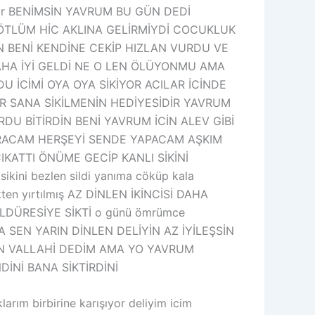
 kadar BENİMSİN YAVRUM BU GÜN DEDİ
GÖTLÜM HİC AKLINA GELİRMİYDİ COCUKLUK
N BENİ KENDİNE CEKİP HIZLAN VURDU VE
HA İYİ GELDİ NE O LEN ÖLÜYONMU AMA
U İCİMİ OYA OYA SİKİYOR ACILAR İCİNDE
 SANA SİKİLMENİN HEDİYESİDİR YAVRUM
DU BİTİRDİN BENİ YAVRUM İCİN ALEV GİBİ
TIRACAM HERŞEYİ SENDE YAPACAM AŞKIM
IKATTI ÖNÜME GECİP KANLI SİKİNİ
ini bezlen sildi yanıma cöküp kala
kten yırtılmış AZ DİNLEN İKİNCİSİ DAHA
DÜRESİYE SİKTİ o günü ömrümce
SEN YARIN DİNLEN DELİYİN AZ İYİLEŞSİN
ÜN VALLAHİ DEDİM AMA YO YAVRUM
İNİ BANA SİKTİRDİNİ
m birbirine karışıyor deliyim icim