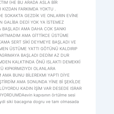
KTIM (HE BU ARADA ASLA BİR
I KIZDAN FARKIMDA YOKTU .
E SOKAKTA GEZDİK VE ONLARIN EVİNE
N GALİBA DEDİ YOK YA İSTEMEZ
A BAŞLADI AMA DAHA COK SANKI
KARTMADIM AMA GİTTİKCE ÜSTÜME
AMA SERT SİKİ DEYMEYE BAŞLADI VE
AMEN ÜSTÜME YATTI GÖTÜNÜ KALDIRIP
AGRIMAYA BAŞLADI DEDİM AZ DUR
TÜMDEN KALKTINDA ÖNÜ ISLAKTI DEMEKKİ
Ü KIPKIRMIZIYDI OLANLARA
M AMA BUNU BİLEREKMI YAPTI DİYE
TİRDİM AMA SONUNDA YİNE Bİ ŞEKİLDE
LÜYORDU KADIN İŞİM VAR DESEDE ISRAR
RDUMDAevin kapısının örtülme sesi
lliydi siki bacagına dogru ve tam olmasada