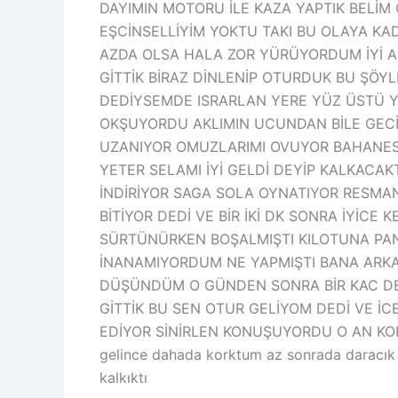
DAYIMIN MOTORU İLE KAZA YAPTIK BELİM 
EŞCİNSELLİYİM YOKTU TAKI BU OLAYA KAD
AZDA OLSA HALA ZOR YÜRÜYORDUM İYİ AR
GİTTİK BİRAZ DİNLENİP OTURDUK BU ŞÖY
DEDİYSEMDE ISRARLAN YERE YÜZ ÜSTÜ Y
OKŞUYORDU AKLIMIN UCUNDAN BİLE GECİ
UZANIYOR OMUZLARIMI OVUYOR BAHANESİ
YETER SELAMI İYİ GELDİ DEYİP KALKACA
İNDİRİYOR SAGA SOLA OYNATIYOR RESMA
BİTİYOR DEDİ VE BİR İKİ DK SONRA İYİC
SÜRTÜNÜRKEN BOŞALMIŞTI KILOTUNA PAN
İNANAMIYORDUM NE YAPMIŞTI BANA ARKADA
DÜŞÜNDÜM O GÜNDEN SONRA BİR KAC DEFA
GİTTİK BU SEN OTUR GELİYOM DEDİ VE İ
EDİYOR SİNİRLEN KONUŞUYORDU O AN KORK
gelince dahada korktum az sonrada daracık bi
kalkıktı