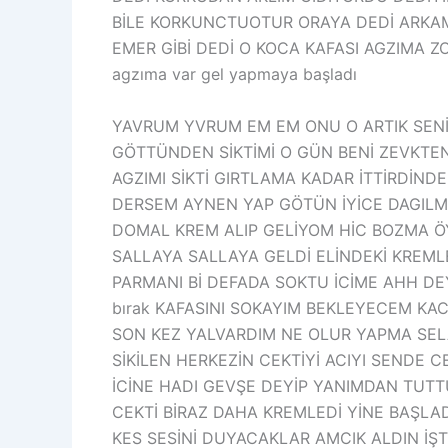
BİLE KORKUNCTUOTUR ORAYA DEDİ ARKAMD
EMER GİBİ DEDİ O KOCA KAFASI AGZIMA ZO
agzıma var gel yapmaya başladı
YAVRUM YVRUM EM EM ONU O ARTIK SENİ
GÖTTÜNDEN SİKTİMİ O GÜN BENİ ZEVKTEN 
AGZIMI SİKTİ GIRTLAMA KADAR İTTİRDİN
DERSEM AYNEN YAP GÖTÜN İYİCE DAGILMA
DOMAL KREM ALIP GELİYOM HİC BOZMA Ö
SALLAYA SALLAYA GELDİ ELİNDEKİ KREML
PARMANI Bİ DEFADA SOKTU İCİME AHH DEYİ
bırak KAFASINI SOKAYIM BEKLEYECEM KA
SON KEZ YALVARDIM NE OLUR YAPMA SELA
SİKİLEN HERKEZİN CEKTİYİ ACIYI SENDE
İCİNE HADI GEVŞE DEYİP YANIMDAN TUT
CEKTİ BİRAZ DAHA KREMLEDİ YİNE BAŞLAD
KES SESİNİ DUYACAKLAR AMCIK ALDIN İŞTE KA