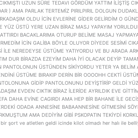
CIKMIŞTI UZUN SÜRE TEDAVI GÖRDÜM YATTIM İLİŞTİŞ CI
AR ) AMA PARLAK TERTEMİZ PIRILPIRIL DOLGUN DUDAKL
KADAŞIM OLDU İCİN EVLERİNE GİDER GELİRDİM O GÜND
LE YÜZ ÜSTÜ YERE UZAN BİRAZ MASJ YAPAYIM YORULDU
ATTIRDI BACAKLARIMA OTURUP BELİME MASAJ YAPMAY
RMEDİM İCİN GALİBA BÖYLE OLUYOR DİYEDE SESİMİ CI
 İLE NEREDEYSE ÜSTÜME YATIYORDU VE BU ARADA ARK
KTIM DUR BİRAZDA EZEYİM DAHA İYİ OLACAK DEYİP TAM
N PANTOLONUN ÜSTÜNDEN SİKİYORDU YETER YA BELİM 
E KENDİNİ ÜSTÜME BIRAKIP DERİN BİR OOOOHH CEKTİ ÜS
TOLONUNA GİDİP PANTOLONUNU DEYİŞTİRİP GELDİ YÜZ
ŞIM EVDEN CIKTIK BİRAZ İLERİDE AYRILDIK EVE GİTTİ
 DAHA EVİNE CAGIRDI AMA HEP BİR BAHANE İLE GECİŞ
CERDEKİ ODADA ANNESİNE BABAANNESİNE GİTMESİNİ SÖY
MUŞTUM AMA DEDİYİM GİBİ PSKOPATIN TEKİYDİ KORKUYO
r şort ve atletlen geldi icinde kilot olmadı her halı ile be