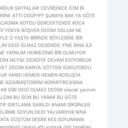
RDUK SAYFALARI CEVİRDİKCE İCİM Bİ
KİNE ATTI OOOFFFF ŞURAYA BAK YA GÖTE
E BACAGIMA KOYDU GERCEKTENDE KOCA
DEDİ YOKYA BOŞVER DEDİM OGLUM NE
LE O YAŞTA BİRİNDE BÖYLESİNE BİR
EKELİM DEDİ OLMAZ DESEMDE YİNE İKNA İLE
NE YAPALIM HERKEZİNKİ BİR OLMUYOR
DEDİM NEYSE DERGİYE DEVAM EDİYORDUK
EVET DEDİM KARIYA GÖTTEN SOKUYORDU
OCUK VARDI HEMEN HEMEN KOGUŞTA
E KIZARMIŞTISİKİNİ KOPARTIRCASINA
LAR GİBİ DEDİ OLMAZ DEDİM olacak yavrum
VK ALDIM BU GÜN BU YARAK BU GÖTE
IP GIRTLAMA SARILDI ANAMI SİKSİNLER
ELİRME SOYUN DEDİ YALVARIYOR İKNA
YATA DÜŞTÜM SESİNİ KES SOYUNNNN
eyid cıkarıp attı yumruk gibi taşakları