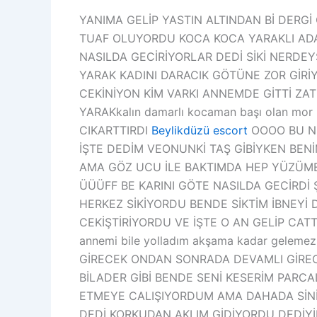
YANIMA GELİP YASTIN ALTINDAN Bİ DERGİ
TUAF OLUYORDU KOCA KOCA YARAKLI ADAM
NASILDA GECİRİYORLAR DEDİ SİKİ NERDE
YARAK KADINI DARACIK GÖTÜNE ZOR GİRİ
CEKİNİYON KİM VARKI ANNEMDE GİTTİ ZA
YARAKkalın damarlı kocaman başı olan mor
CIKARTTIRDI
Beylikdüzü escort
OOOO BU NE
İŞTE DEDİM VEONUNKİ TAŞ GİBİYKEN BEN
AMA GÖZ UCU İLE BAKTIMDA HEP YÜZÜME
ÜÜÜFF BE KARINI GÖTE NASILDA GECİRD
HERKEZ SİKİYORDU BENDE SİKTİM İBNEYİ 
CEKİŞTİRİYORDU VE İŞTE O AN GELİP CATT
annemi bile yolladım akşama kadar gelem
GİRECEK ONDAN SONRADA DEVAMLI GİRECE
BİLADER GİBİ BENDE SENİ KESERİM PARC
ETMEYE CALIŞIYORDUM AMA DAHADA SİNİ
DEDİ KORKUDAN AKLIM GİDİYORDU DEDİYİNİ Y