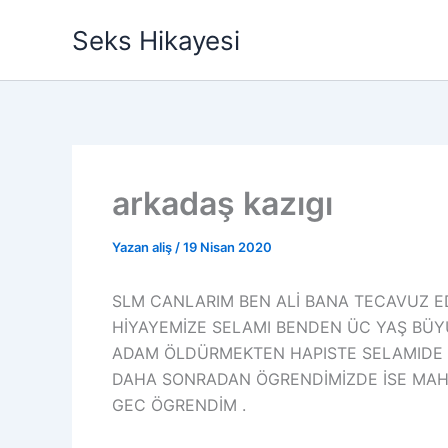
İçeriğe
Seks Hikayesi
atla
arkadaş kazıgı
Yazan
aliş
/
19 Nisan 2020
SLM CANLARIM BEN ALİ BANA TECAVUZ ED
HİYAYEMİZE SELAMI BENDEN ÜC YAŞ BÜYÜK
ADAM ÖLDÜRMEKTEN HAPISTE SELAMIDE KI
DAHA SONRADAN ÖGRENDİMİZDE İSE MAH
GEC ÖGRENDİM .