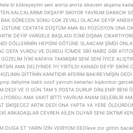
um hele bi kökleyeyimi seni anırta anırta sikecem akşama
VKTEN KALCALARIMI OKŞAYIP SIKIYOR YAVRUM DARACIK 
A BAK GÖRECEN SONU COK ZEVKLİ OLACAK DEYİP ANİDE
İN ÜSTÜNE CEKTATA DÜŞTÜM AMA BU POZÜSYON ONA DA
RTIK DEYİP VARGELE BAŞLADI İCİMİ DIŞIMA CIKARTIYORD
DI DÖLLERİMİN HEPSİNİ GÖTÜNE SLAACAM ŞİMDİ ONLAR
C DEFA VURDU VE DURDU İCİMDE SİKİ NABIZ GİBİ ATITOR
GÜZELİM İYİKİ KAFAYA TAKMIŞIM SENİ SENİ İYİCE ALIŞ
IN AMA DELİYİNDE İYİ YIRTILDI KANADI DEYİP SİKİNİ C
IZLININ GİTTİNİN KANITIDIR AFERİM BAKiREYMİŞİN DEDİ sik
rıp deliyime baktı ooof yavrum kenarları kıpkırmızı gerce
M DEDİ VE O GÜN TAM 5 POSTA DURUP DİNLENİP BENİ ÖL
İYORDU AMA VAKIT BİTTİ YAVRUM ANAM GELEBİLİR AMA 
T SİKİŞECEZ ARTIK DEDİ ONA YAPTA YA YERE ÖLDÜRD
 ARKADAŞLAR CEVREN AİLEN DUYAR SENİ SİKTİMİ KEND
UGA ET YARIN İZİN VERİYOM DEDİeve zor gittim bacakları