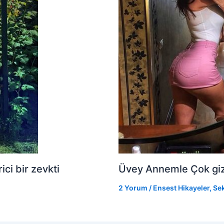
ci bir zevkti
Üvey Annemle Çok gizli
2 Yorum
/
Ensest Hikayeler
,
Sek