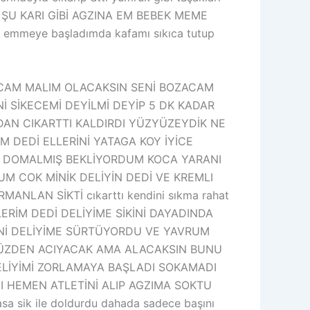
ŞU KARI GİBİ AGZINA EM BEBEK MEME
mmeye başladımda kafamı sıkıca tutup
ACAM MALIM OLACAKSIN SENİ BOZACAM
İ SİKECEMİ DEYİLMİ DEYİP 5 DK KADAR
DAN CIKARTTI KALDIRDI YÜZYÜZEYDİK NE
 DEDİ ELLERİNİ YATAGA KOY İYİCE
A DOMALMIŞ BEKLİYORDUM KOCA YARANI
M COK MİNİK DELİYİN DEDİ VE KREMLI
NLAN SİKTİ cıkarttı kendini sıkma rahat
RİM DEDİ DELİYİME SİKİNİ DAYADINDA
İNİ DELİYİME SÜRTÜYORDU VE YAVRUM
 YÜZDEN ACIYACAK AMA ALACAKSIN BUNU
ELİYİMİ ZORLAMAYA BAŞLADI SOKAMADI
I HEMEN ATLETİNİ ALIP AGZIMA SOKTU
a sik ile doldurdu dahada sadece başını