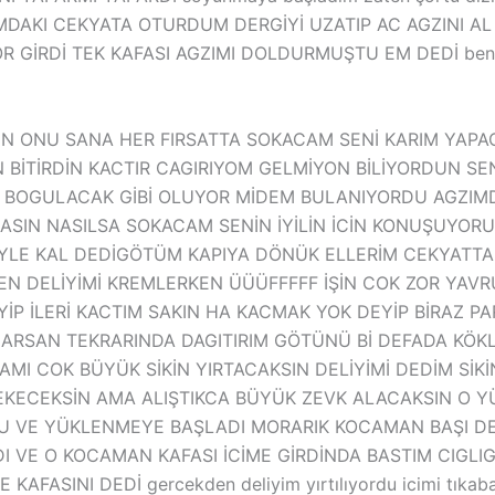
AKI CEKYATA OTURDUM DERGİYİ UZATIP AC AGZINI AL 
R GİRDİ TEK KAFASI AGZIMI DOLDURMUŞTU EM DEDİ ben e
N ONU SANA HER FIRSATTA SOKACAM SENİ KARIM YAP
BİTİRDİN KACTIR CAGIRIYOM GELMİYON BİLİYORDUN SEN
DE BOGULACAK GİBİ OLUYOR MİDEM BULANIYORDU AGZIM
SIN NASILSA SOKACAM SENİN İYİLİN İCİN KONUŞUYORUM
YLE KAL DEDİGÖTÜM KAPIYA DÖNÜK ELLERİM CEKYATT
EN DELİYİMİ KREMLERKEN ÜÜÜFFFFF İŞİN COK ZOR YAVRU
P İLERİ KACTIM SAKIN HA KACMAK YOK DEYİP BİRAZ PARMA
CARSAN TEKRARINDA DAGITIRIM GÖTÜNÜ Bİ DEFADA KÖKLE
MI COK BÜYÜK SİKİN YIRTACAKSIN DELİYİMİ DEDİM SİK
 CEKECEKSİN AMA ALIŞTIKCA BÜYÜK ZEVK ALACAKSIN O
TU VE YÜKLENMEYE BAŞLADI MORARIK KOCAMAN BAŞI D
I VE O KOCAMAN KAFASI İCİME GİRDİNDA BASTIM CIGLIG
FASINI DEDİ gercekden deliyim yırtılıyordu icimi tıkabas