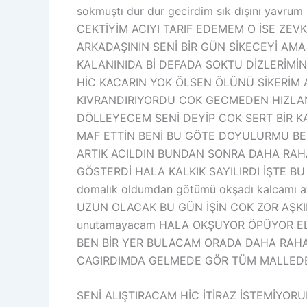
sokmuştı dur dur gecirdim sık dışını yavr
CEKTİYİM ACIYI TARIF EDEMEM O İSE ZE
ARKADAŞININ SENİ BİR GÜN SİKECEYİ AM
KALANINIDA Bİ DEFADA SOKTU DİZLERİM
HİC KACARIN YOK ÖLSEN ÖLÜNÜ SİKERİM A
KIVRANDIRIYORDU COK GECMEDEN HIZLAN
DÖLLEYECEM SENİ DEYİP COK SERT BİR KA
MAF ETTİN BENİ BU GÖTE DOYULURMU BE 
ARTIK ACILDIN BUNDAN SONRA DAHA RAHATS
GÖSTERDİ HALA KALKIK SAYILIRDI İŞTE BU K
domalık oldumdan götümü okşadı kalcamı ayı
UZUN OLACAK BU GÜN İŞİN COK ZOR AŞKI
unutamayacam HALA OKŞUYOR ÖPÜYOR ELL
BEN BİR YER BULACAM ORADA DAHA RAHA
CAGIRDIMDA GELMEDE GÖR TÜM MALLEDEKİ
SENİ ALIŞTIRACAM HİC İTİRAZ İSTEMİYORUM D