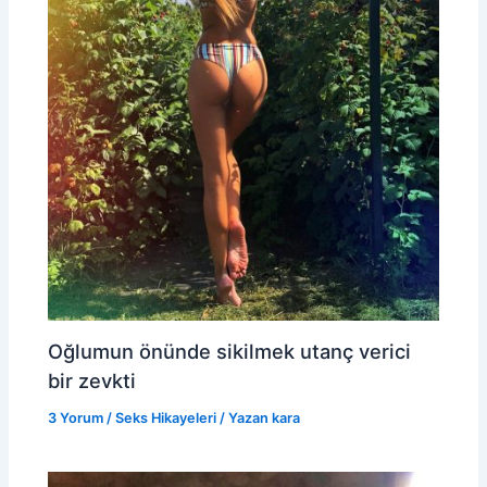
Oğlumun önünde sikilmek utanç verici
bir zevkti
3 Yorum
/
Seks Hikayeleri
/ Yazan
kara