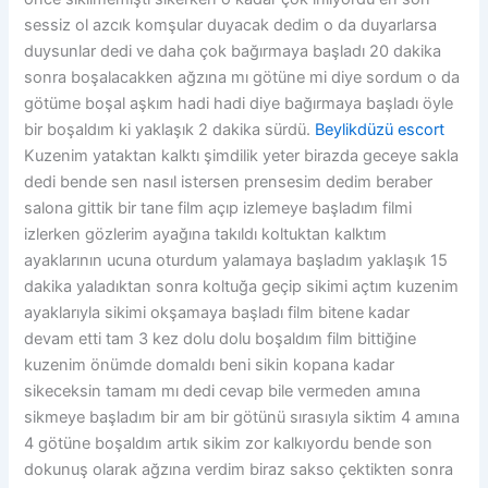
sessiz ol azcık komşular duyacak dedim o da duyarlarsa
duysunlar dedi ve daha çok bağırmaya başladı 20 dakika
sonra boşalacakken ağzına mı götüne mi diye sordum o da
götüme boşal aşkım hadi hadi diye bağırmaya başladı öyle
bir boşaldım ki yaklaşık 2 dakika sürdü.
Beylikdüzü escort
Kuzenim yataktan kalktı şimdilik yeter birazda geceye sakla
dedi bende sen nasıl istersen prensesim dedim beraber
salona gittik bir tane film açıp izlemeye başladım filmi
izlerken gözlerim ayağına takıldı koltuktan kalktım
ayaklarının ucuna oturdum yalamaya başladım yaklaşık 15
dakika yaladıktan sonra koltuğa geçip sikimi açtım kuzenim
ayaklarıyla sikimi okşamaya başladı film bitene kadar
devam etti tam 3 kez dolu dolu boşaldım film bittiğine
kuzenim önümde domaldı beni sikin kopana kadar
sikeceksin tamam mı dedi cevap bile vermeden amına
sikmeye başladım bir am bir götünü sırasıyla siktim 4 amına
4 götüne boşaldım artık sikim zor kalkıyordu bende son
dokunuş olarak ağzına verdim biraz sakso çektikten sonra