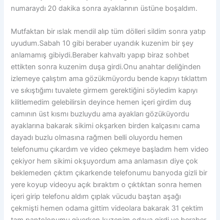
numaraydı 20 dakika sonra ayaklarının üstüne boşaldım.
Mutfaktan bir ıslak mendil alıp tüm dölleri sildim sonra yatıp
uyudum.Sabah 10 gibi beraber uyandık kuzenim bir şey
anlamamış gibiydi.Beraber kahvaltı yapıp biraz sohbet
ettikten sonra kuzenim duşa girdi.Onu anahtar deliğinden
izlemeye çalıştım ama gözükmüyordu bende kapıyı tıklattım
ve sıkıştığımı tuvalete girmem gerektiğini söyledim kapıyı
kilitlemedim gelebilirsin deyince hemen içeri girdim duş
camının üst kısmı buzluydu ama ayakları gözüküyordu
ayaklarına bakarak sikimi okşarken birden kalçasını cama
dayadı buzlu olmasına rağmen belli oluyordu hemen
telefonumu çıkardım ve video çekmeye başladım hem video
çekiyor hem sikimi okşuyordum ama anlamasın diye çok
beklemeden çıktım çıkarkende telefonumu banyoda gizli bir
yere koyup videoyu açık bıraktım o çıktıktan sonra hemen
içeri girip telefonu aldım çıplak vücudu baştan aşağı
çekmişti hemen odama gittim videolara bakarak 31 çektim