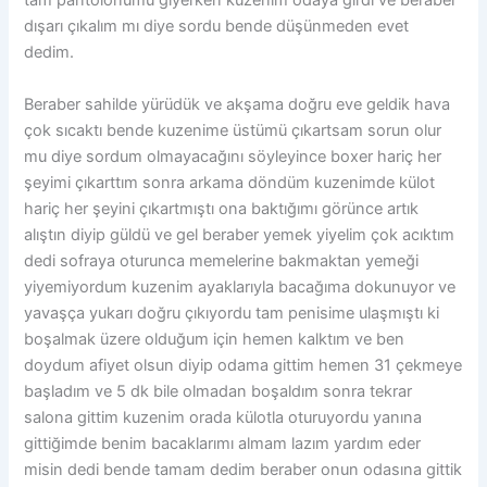
tam pantolonumu giyerken kuzenim odaya girdi ve beraber
dışarı çıkalım mı diye sordu bende düşünmeden evet
dedim.
Beraber sahilde yürüdük ve akşama doğru eve geldik hava
çok sıcaktı bende kuzenime üstümü çıkartsam sorun olur
mu diye sordum olmayacağını söyleyince boxer hariç her
şeyimi çıkarttım sonra arkama döndüm kuzenimde külot
hariç her şeyini çıkartmıştı ona baktığımı görünce artık
alıştın diyip güldü ve gel beraber yemek yiyelim çok acıktım
dedi sofraya oturunca memelerine bakmaktan yemeği
yiyemiyordum kuzenim ayaklarıyla bacağıma dokunuyor ve
yavaşça yukarı doğru çıkıyordu tam penisime ulaşmıştı ki
boşalmak üzere olduğum için hemen kalktım ve ben
doydum afiyet olsun diyip odama gittim hemen 31 çekmeye
başladım ve 5 dk bile olmadan boşaldım sonra tekrar
salona gittim kuzenim orada külotla oturuyordu yanına
gittiğimde benim bacaklarımı almam lazım yardım eder
misin dedi bende tamam dedim beraber onun odasına gittik