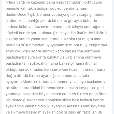
fırtına vardı ve kuzenim bana gelip fırtınadan korktuğunu
benimle yatmak istediğini söyledi bende tamam
dedim.Gece 1 gibi beraber yatmaya gittik yatağa girmeden
üstündeki sabahlığı çıkardı bir de ne göreyim üstünde
sadece külot var kuzenim hemen özür dileyip unuttuğunu
söyledi bende sorun olmadığını söyledim üstümdeki tişörtü
çıkartıp yattım yarım saat sonra kuzenim uyumuştu ama
ben onu düşünmekten uyuyamamıştım onun uyuduğundan
emin olduktan sonra sikimi çıkarıp kalçalarına sürtmeye
başladım bir süre sonra külotunu sıyırıp amına sürtmeye
başladım tam sokacaktım ama bakire olmama ihtimali
olduğu için sokmadım.Ben sürterken kuzenim birden bana
doğru döndü birden uyandığını sandım ama hala
uyuyordu.Memeleri ortadaydı hemen yalamaya başladım ve
bir süre sonra sikimi iki memesinin arasına koyup ileri geri
yapmaya başladım böyle devam ederken birden daha önce
hiç olmadığı kadar çok boşaldım sikim hala kalkıktı bende
ayaklarının yanına gidip iki ayağının arasına sikimi koydum
ve sikmeye başladım ayakları çok güzeldi en fazla 37-38