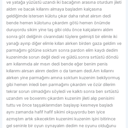
ve yatağa yüzüstü uzandı iki bacağının arasına oturdum jileti
aldım ve bacak kıllarını almaya başladım kalçasına
geldiğimde istersen külotu çıkar daha rahat alırsın dedi
bende hemen külotunu çıkardım götü hemen önümde
duruyordu sikim yine taş gibi oldu önce kalçalarını aldım
sonra göt deliğinin civarındaki tüylere gelmişti bir elimle iki
yanağı ayırıp diğer elimle kılları alırken birden gaza geldim ve
parmağımı götüne soktum sonra pardon elim kaydı dedim
kuzenimde sorun değil dedi ve güldü.sonra sırtüstü döndü
am kıllarımıda alır mısın dedi bende eğer benim penis
kıllarımı alırsan alırım dedim o da tamam dedi.Am kıllarını
alırken yine parmağımı amına soktum kuzenim bekliyormuş
gibi hemen inledi ben parmağımı çıkardım ve özür dilerim
tekrar sorun olmadığını söyledi ve kalktı sonra ben sırtüstü
uzandım ve boxerımı çıkardım kuzenim jileti alıp penisimi
tuttu ve önce taşşaklarımdan başlayıp kesmeye başladı
aynı zamanda hafif hafif sikimi okşuyordu ben iyice
azmıştım artık sikecektim kuzenimi kuzenim işini bitirince
gel seninle bir oyun oynayalım dedim ne oyunu olduğunu