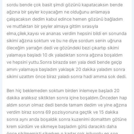
sordu bende çok basit şimdi gözünü kapatacaksın bende
ağzına bir şeyler koyacağım ne olduğunu anlamaya
çalışacaksın dedim kabul edince hemen gözünü bağladım
ve mutfaktan bir şeyler almaya gittim sırasıyla
elma,çilek,kayısı ve ananas verdim hepsini bildi en sonunda
sikimi ağzına soktum ve bu ne diye sordum senin uğruna
öleceğim yarrağın dedi ve gözündeki bezi çıkartıp sikimi
yalamaya başladı 10 dk yaladıktan sonra ağzına boşaldım
ve hepsini yuttu.Sonra birazda sen yala dedi bende geçip
amını yalamaya başladım yaklaşık 20 dakika yaladım sonra
sikimi uzattım önce biraz yaladı sonra hadi amıma sok dedi.
Ben hiç beklemeden soktum birden inlemeye başladı 20
dakika aralıksız siktikten sonra içine boşaldım.Önceden hap
aldım sorun olmaz dedi bende tamam dedim ve yine ağzına
verdim biraz sonra 69 pozisyonuna geçtik ve 15 dakika
sonra aynı anda boşaldık sonra kuzenimi domalttım götüne
krem sürdüm ve sikmeye başladım götü daracıktı daha
önce sikilmemişti sikerken o kadar çok inliyordu en son