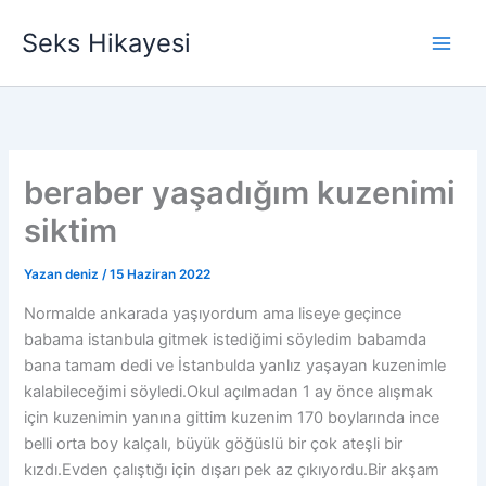
İçeriğe
Seks Hikayesi
atla
beraber yaşadığım kuzenimi
siktim
Yazan
deniz
/
15 Haziran 2022
Normalde ankarada yaşıyordum ama liseye geçince
babama istanbula gitmek istediğimi söyledim babamda
bana tamam dedi ve İstanbulda yanlız yaşayan kuzenimle
kalabileceğimi söyledi.Okul açılmadan 1 ay önce alışmak
için kuzenimin yanına gittim kuzenim 170 boylarında ince
belli orta boy kalçalı, büyük göğüslü bir çok ateşli bir
kızdı.Evden çalıştığı için dışarı pek az çıkıyordu.Bir akşam