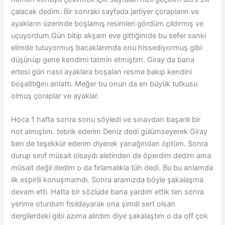
çalacak dedim. Bir sonraki sayfada jartiyer çorapların ve
ayakların üzerinde boşlamış resimleri gördüm çıldırmış ve
uçuyordum.Gün bitip akşam eve gittiğimde bu sefer sanki
elimde tutuyormuş bacaklarımda onu hissediyormuş gibi
düşünüp gene kendimi tatmin etmiştim. Giray da bana
ertesi gün nasıl ayaklara boşalan resme bakıp kendini
boşalttığını anlattı. Meğer bu onun da en büyük tutkusu
olmuş çoraplar ve ayaklar.
Hoca 1 hafta sonra sonu söyledi ve sınavdan başarılı bir
not almıştım. tebrik ederim Deniz dedi gülümseyerek Giray
ben de teşekkür ederim diyerek yanağından öptüm. Sonra
durup sınıf müsait olsaydı aletinden de öperdim dedim ama
müsait değil dedim o da fırlamalıkla tüh dedi. Bu bu anlamda
ilk espirili konuşmamdı. Sonra aramızda böyle şakalaşma
devam etti. Hatta bir sözlüde bana yardım ettik ten sonra
yerime oturdum fısıldayarak ona şimdi sert olsan
dergilerdeki gibi azıma alırdım diye şakalaştım o da off çok