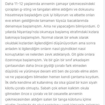
Daha 11-12 yaşlarında annemin çamaşır çekmecesindeki
çorapları g-sting ve tangaları elime aldığımı ve dokusunu
hissetmeye başladığımı çok iyi biliyorum ve elbette onları
eve erken geldiğimde tamamen tüysüz bacaklarımda
denemeye başlamıştım. Ama ne yapacağımı bilmiyordum. O
yıllarda Nişantaşı’nda okumaya başlamış etrafımdaki kızlara
bakmaya başlamıştım. Normal olarak bir erkek olarak
okuldaki kızlardan ilgilendiğimi düşünüyordum ama sonra
anladım ki ilgilendiğim onların nasıl giyindikleri nasıl
konuştukları ve nelerden zevk aldıklarıydı. Git gide onlara
özenmeye başlamıştım. Ve bir gün bir sınıf arkadaşım
çantasından daha önce giydiği çorabı fark etmeden
düşürdü ve yürümeye devam etti ben de çorabı elime aldım
ve ne yapacağımı bilmeden hemen kendi çantama koydum.
İlk defa kendime ait kullanılmış da olsa güzel bir kızın siyah
kilotlu çorabı olmuştu. Sabah çok erken kalktım okula
gitmeden önce o çorabı ve bir cesaretle annemin
çekmecesinden aldığım saten bir tanga külotunu içime