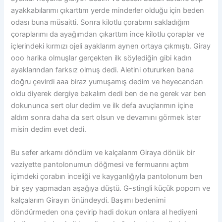
ayakkabılarımı çıkarttım yerde minderler olduğu için beden
odası buna müsaitti. Sonra kilotlu çorabımı sakladığım
çoraplarımı da ayağımdan çıkarttım ince kilotlu çoraplar ve
içlerindeki kırmızı ojeli ayaklarım aynen ortaya çıkmıştı. Giray
ooo harika olmuşlar gerçekten ilk söylediğin gibi kadın
ayaklarından farksız olmuş dedi. Aletini otururken bana
doğru çevirdi aaa biraz yumuşamış dedim ve heyecandan
oldu diyerek dergiye bakalım dedi ben de ne gerek var ben
dokununca sert olur dedim ve ilk defa avuçlarımın içine
aldım sonra daha da sert olsun ve devamını görmek ister
misin dedim evet dedi.
Bu sefer arkamı döndüm ve kalçalarım Giraya dönük bir
vaziyette pantolonumun döğmesi ve fermuarını açtım
içimdeki çorabın inceliği ve kayganlığıyla pantolonum ben
bir şey yapmadan aşağıya düştü. G-stingli küçük popom ve
kalçalarım Girayın önündeydi. Başımı bedenimi
döndürmeden ona çevirip hadi dokun onlara al hediyeni