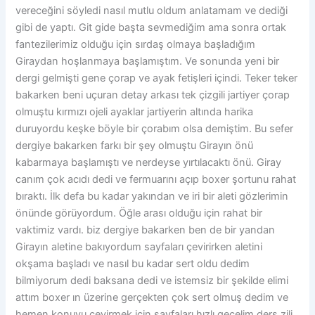
vereceğini söyledi nasıl mutlu oldum anlatamam ve dediği
gibi de yaptı. Git gide başta sevmediğim ama sonra ortak
fantezilerimiz olduğu için sırdaş olmaya başladığım
Giraydan hoşlanmaya başlamıştım. Ve sonunda yeni bir
dergi gelmişti gene çorap ve ayak fetişleri içindi. Teker teker
bakarken beni uçuran detay arkası tek çizgili jartiyer çorap
olmuştu kırmızı ojeli ayaklar jartiyerin altında harika
duruyordu keşke böyle bir çorabım olsa demiştim. Bu sefer
dergiye bakarken farkı bir şey olmuştu Girayın önü
kabarmaya başlamıştı ve nerdeyse yırtılacaktı önü. Giray
canım çok acıdı dedi ve fermuarını açıp boxer şortunu rahat
bıraktı. İlk defa bu kadar yakından ve iri bir aleti gözlerimin
önünde görüyordum. Öğle arası olduğu için rahat bir
vaktimiz vardı. biz dergiye bakarken ben de bir yandan
Girayın aletine bakıyordum sayfaları çevirirken aletini
okşama başladı ve nasıl bu kadar sert oldu dedim
bilmiyorum dedi baksana dedi ve istemsiz bir şekilde elimi
attım boxer ın üzerine gerçekten çok sert olmuş dedim ve
hemen konuyu çevirmek için sayfaları hızlı geçelim ders zili