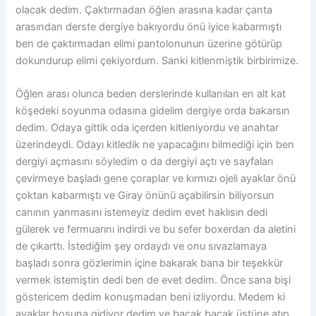
olacak dedim. Çaktırmadan öğlen arasına kadar çanta
arasından derste dergiye bakıyordu önü iyice kabarmıştı
ben de çaktırmadan elimi pantolonunun üzerine götürüp
dokundurup elimi çekiyordum. Sanki kitlenmiştik birbirimize.
Öğlen arası olunca beden derslerinde kullanılan en alt kat
köşedeki soyunma odasına gidelim dergiye orda bakarsın
dedim. Odaya gittik oda içerden kitleniyordu ve anahtar
üzerindeydi. Odayı kitledik ne yapacağını bilmediği için ben
dergiyi açmasını söyledim o da dergiyi açtı ve sayfaları
çevirmeye başladı gene çoraplar ve kırmızı ojeli ayaklar önü
çoktan kabarmıştı ve Giray önünü açabilirsin biliyorsun
canının yanmasını istemeyiz dedim evet haklısın dedi
gülerek ve fermuarını indirdi ve bu sefer boxerdan da aletini
de çıkarttı. İstediğim şey ordaydı ve onu sıvazlamaya
başladı sonra gözlerimin içine bakarak bana bir teşekkür
vermek istemiştin dedi ben de evet dedim. Önce sana bişi
göstericem dedim konuşmadan beni izliyordu. Medem ki
ayaklar hoşuna gidiyor dedim ve bacak bacak üstüne atıp