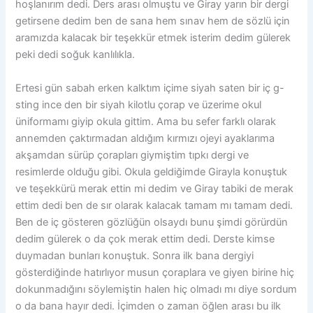
hoşlanırım dedi. Ders arası olmuştu ve Giray yarın bir dergi
getirsene dedim ben de sana hem sınav hem de sözlü için
aramızda kalacak bir teşekkür etmek isterim dedim gülerek
peki dedi soğuk kanlılıkla.
Ertesi gün sabah erken kalktım içime siyah saten bir iç g-
sting ince den bir siyah kilotlu çorap ve üzerime okul
üniformamı giyip okula gittim. Ama bu sefer farklı olarak
annemden çaktırmadan aldığım kırmızı ojeyi ayaklarıma
akşamdan sürüp çorapları giymiştim tıpkı dergi ve
resimlerde olduğu gibi. Okula geldiğimde Girayla konuştuk
ve teşekkürü merak ettin mi dedim ve Giray tabiki de merak
ettim dedi ben de sır olarak kalacak tamam mı tamam dedi.
Ben de iç gösteren gözlüğün olsaydı bunu şimdi görürdün
dedim gülerek o da çok merak ettim dedi. Derste kimse
duymadan bunları konuştuk. Sonra ilk bana dergiyi
gösterdiğinde hatırlıyor musun çoraplara ve giyen birine hiç
dokunmadığını söylemiştin halen hiç olmadı mı diye sordum
o da bana hayır dedi. İçimden o zaman öğlen arası bu ilk