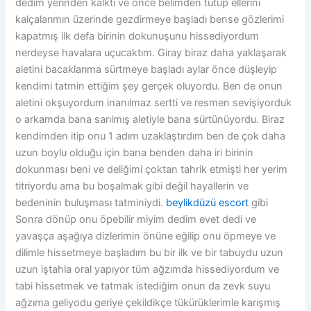
dedim yerinden kalktı ve önce belimden tutup ellerini
kalçalarımın üzerinde gezdirmeye başladı bense gözlerimi
kapatmış ilk defa birinin dokunuşunu hissediyordum
nerdeyse havalara uçucaktım. Giray biraz daha yaklaşarak
aletini bacaklarıma sürtmeye başladı aylar önce düşleyip
kendimi tatmin ettiğim şey gerçek oluyordu. Ben de onun
aletini okşuyordum inanılmaz sertti ve resmen sevişiyorduk
o arkamda bana sarılmış aletiyle bana sürtünüyordu. Biraz
kendimden itip onu 1 adım uzaklaştırdım ben de çok daha
uzun boylu olduğu için bana benden daha iri birinin
dokunması beni ve deliğimi çoktan tahrik etmişti her yerim
titriyordu ama bu boşalmak gibi değil hayallerin ve
bedeninin buluşması tatminiydi.
beylikdüzü escort
gibi
Sonra dönüp onu öpebilir miyim dedim evet dedi ve
yavaşça aşağıya dizlerimin önüne eğilip onu öpmeye ve
dilimle hissetmeye başladım bu bir ilk ve bir tabuydu uzun
uzun iştahla oral yapıyor tüm ağzımda hissediyordum ve
tabi hissetmek ve tatmak istediğim onun da zevk suyu
ağzıma geliyodu geriye çekildikçe tükürüklerimle karışmış