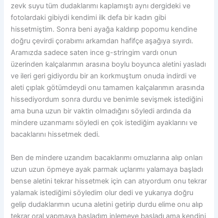
zevk suyu tüm dudaklarımı kaplamıştı aynı dergideki ve
fotolardaki gibiydi kendimi ilk defa bir kadın gibi
hissetmiştim. Sonra beni ayağa kaldırıp popomu kendine
doğru çevirdi çorabımı arkamdan hafifçe aşağıya sıyırdı.
Aramızda sadece saten ince g-stringim vardı onun
üzerinden kalçalarımın arasına boylu boyunca aletini yasladı
ve ileri geri gidiyordu bir an korkmuştum onuda indirdi ve
aleti çıplak götümdeydi onu tamamen kalçalarımın arasında
hissediyordum sonra durdu ve benimle sevişmek istediğini
ama buna uzun bir vaktin olmadığını söyledi ardında da
mindere uzanmamı söyledi en çok istediğim ayaklarını ve
bacaklarını hissetmek dedi.
Ben de mindere uzandım bacaklarımı omuzlarına alıp onları
uzun uzun öpmeye ayak parmak uçlarımı yalamaya başladı
bense aletini tekrar hissetmek için can atıyordum onu tekrar
yalamak istediğimi söyledim olur dedi ve yukarıya doğru
gelip dudaklarımın ucuna aletini getirip durdu elime onu alıp
tekrar oral yapmaya başladım inlemeye başladı ama kendini