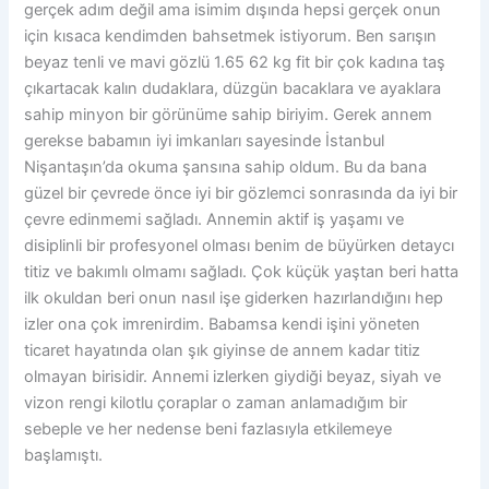
gerçek adım değil ama isimim dışında hepsi gerçek onun
için kısaca kendimden bahsetmek istiyorum. Ben sarışın
beyaz tenli ve mavi gözlü 1.65 62 kg fit bir çok kadına taş
çıkartacak kalın dudaklara, düzgün bacaklara ve ayaklara
sahip minyon bir görünüme sahip biriyim. Gerek annem
gerekse babamın iyi imkanları sayesinde İstanbul
Nişantaşın’da okuma şansına sahip oldum. Bu da bana
güzel bir çevrede önce iyi bir gözlemci sonrasında da iyi bir
çevre edinmemi sağladı. Annemin aktif iş yaşamı ve
disiplinli bir profesyonel olması benim de büyürken detaycı
titiz ve bakımlı olmamı sağladı. Çok küçük yaştan beri hatta
ilk okuldan beri onun nasıl işe giderken hazırlandığını hep
izler ona çok imrenirdim. Babamsa kendi işini yöneten
ticaret hayatında olan şık giyinse de annem kadar titiz
olmayan birisidir. Annemi izlerken giydiği beyaz, siyah ve
vizon rengi kilotlu çoraplar o zaman anlamadığım bir
sebeple ve her nedense beni fazlasıyla etkilemeye
başlamıştı.