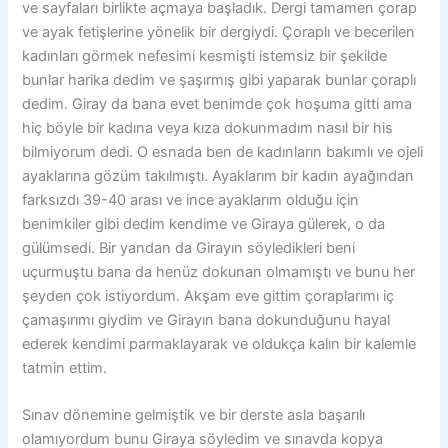
ve sayfaları birlikte açmaya başladık. Dergi tamamen çorap
ve ayak fetişlerine yönelik bir dergiydi. Çoraplı ve becerilen
kadınları görmek nefesimi kesmişti istemsiz bir şekilde
bunlar harika dedim ve şaşırmış gibi yaparak bunlar çoraplı
dedim. Giray da bana evet benimde çok hoşuma gitti ama
hiç böyle bir kadına veya kıza dokunmadım nasıl bir his
bilmiyorum dedi. O esnada ben de kadınların bakımlı ve ojeli
ayaklarına gözüm takılmıştı. Ayaklarım bir kadın ayağından
farksızdı 39-40 arası ve ince ayaklarım olduğu için
benimkiler gibi dedim kendime ve Giraya gülerek, o da
gülümsedi. Bir yandan da Girayın söyledikleri beni
uçurmuştu bana da henüz dokunan olmamıştı ve bunu her
şeyden çok istiyordum. Akşam eve gittim çoraplarımı iç
çamaşırımı giydim ve Girayın bana dokunduğunu hayal
ederek kendimi parmaklayarak ve oldukça kalın bir kalemle
tatmin ettim.
Sınav dönemine gelmiştik ve bir derste asla başarılı
olamıyordum bunu Giraya söyledim ve sınavda kopya