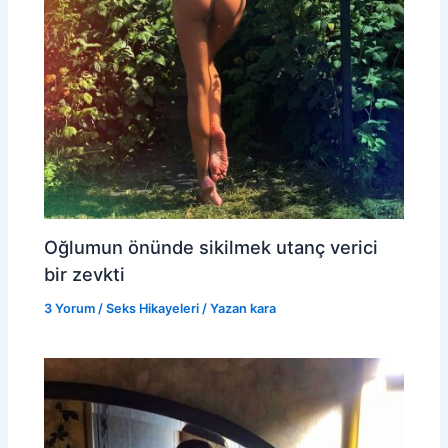
Oğlumun önünde sikilmek utanç verici
bir zevkti
3 Yorum
/
Seks Hikayeleri
/ Yazan
kara