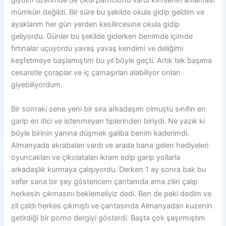
giydim üzerimde de okul pantolonu vardı kimsenin anlaması
mümkün değildi. Bir süre bu şekilde okula gidip geldim ve
ayaklarım her gün yerden kesilircesine okula gidip
geliyordu. Günler bu şekilde giderken benimde içimde
fırtınalar uçuyordu yavaş yavaş kendimi ve deliğimi
keşfetmeye başlamıştım bu yıl böyle geçti. Artık tek başıma
cesaretle çoraplar ve iç çamaşırları alabiliyor onları
giyebiliyordum.
Bir sonraki sene yeni bir sıra arkadaşım olmuştu sınıfın en
garip en itici ve istenmeyen tiplerinden biriydi. Ne yazık ki
böyle birinin yanına düşmek galiba benim kaderimdi.
Almanyada akrabaları vardı ve arada bana gelen hediyeleri
oyuncakları ve çikolataları ikram edip garip yollarla
arkadaşlık kurmaya çalışıyordu. Derken 1 ay sonra bak bu
sefer sana bir şey göstericem çantamda ama zilin çalıp
herkesin çıkmasını beklemeliyiz dedi. Ben de peki dedim ve
zil çaldı herkes çıkmıştı ve çantasında Almanyadan kuzenin
getirdiği bir porno dergiyi gösterdi. Başta çok şaşırmıştım