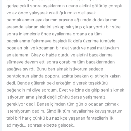
geriye çekti sonra ayaklarımın ucuna aletini götürüp çoraplı
ve az önce yalayarak ıslattığı kırmızı ojeli ayak
parmaklarımın ayaklarımın arasına ağzımda dudaklarımın
arasında ıslanan aletini sokup sıkıştırıp çıkarıyordu bir süre
sonra inlemelerle önce ayallarıma ordana da tüm
bacaklarıma fışkırmaya başladı ilk defa üzerime tümüyle
boşalan biri ve kocaman bir alet vardı ve nasıl mutluydum
anlatamam. Giray o halde durdu ve aletini bacaklarıma
sürmeye devam etti sonra çorabımı tüm bacaklarımdan
aşağıya sıyırdı. Bunu ben almak istiyorum sadece
pantolonun altında poponu açıkta bırakan g-stingin kalsın
dedi. Bende gülerek peki erkeğim diyerek teşekkürü
beğendin mi diye sordum. Evet ve içine de girip seni sikmek
istiyorum ama şimdi değil çünkü derse yetişmemiz
gerekiyor dedi. Bense içimden tüm gün o odadan çıkmak
istemiyorum dedim. Şimdilik tüm hayallerime kavuşmuştum
tabi biri hariç çünkü bu nazikçe yaşanan fantezilerin ilk
adımıydı… sonrası elbette gelecek…