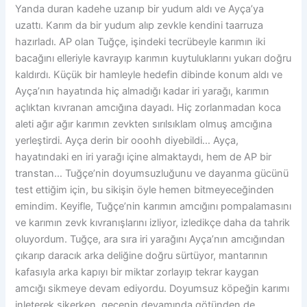
Yanda duran kadehe uzanıp bir yudum aldı ve Ayça’ya
uzattı. Karım da bir yudum alıp zevkle kendini taarruza
hazırladı. AP olan Tuğçe, işindeki tecrübeyle karımın iki
bacağını elleriyle kavrayıp karımın kuytuluklarını yukarı doğru
kaldırdı. Küçük bir hamleyle hedefin dibinde konum aldı ve
Ayça’nın hayatında hiç almadığı kadar iri yarağı, karımın
açlıktan kıvranan amcığına dayadı. Hiç zorlanmadan koca
aleti ağır ağır karımın zevkten sırılsıklam olmuş amcığına
yerleştirdi. Ayça derin bir ooohh diyebildi… Ayça,
hayatındaki en iri yarağı içine almaktaydı, hem de AP bir
transtan… Tuğçe’nin doyumsuzluğunu ve dayanma gücünü
test ettiğim için, bu sikişin öyle hemen bitmeyeceğinden
emindim. Keyifle, Tuğçe’nin karımın amcığını pompalamasını
ve karımın zevk kıvranışlarını izliyor, izledikçe daha da tahrik
oluyordum. Tuğçe, ara sıra iri yarağını Ayça’nın amcığından
çıkarıp daracık arka deliğine doğru sürtüyor, mantarının
kafasıyla arka kapıyı bir miktar zorlayıp tekrar kaygan
amcığı sikmeye devam ediyordu. Doyumsuz köpeğin karımı
inleterek sikerken, gecenin devamında götünden de