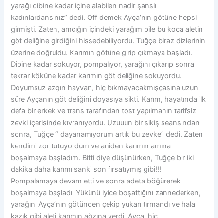
yarağı dibine kadar içine alabilen nadir şanslı
kadınlardansınız” dedi. Off demek Ayça’nın götüne hepsi
girmişti. Zaten, amcığın içindeki yarağım bile bu koca aletin
göt deliğine girdiğini hissedebiliyordu. Tuğçe biraz dizlerinin
üzerine doğruldu. Karımın götüne girip çıkmaya başladı.
Dibine kadar sokuyor, pompalıyor, yarağını çıkarıp sonra
tekrar köküne kadar karımın göt deliğine sokuyordu.
Doyumsuz azgın hayvan, hiç bıkmayacakmışçasına uzun
süre Ayçanın göt deliğini doyasıya sikti. Karım, hayatında ilk
defa bir erkek ve trans tarafından tost yapılmanın tarifsiz
zevki içerisinde kıvranıyordu. Uzuuun bir sikiş seansından
sonra, Tuğçe “ dayanamıyorum artık bu zevke” dedi. Zaten
kendimi zor tutuyordum ve aniden karımın amına
boşalmaya başladım. Bitti diye düşünürken, Tuğçe bir iki
dakika daha karımı sanki son fırsatıymış gibi!!!
Pompalamaya devam etti ve sonra adeta böğürerek
boşalmaya başladı. Yükünü iyice boşattığını zannederken,
yarağını Ayça’nın götünden çekip yukarı tırmandı ve hala
kazık gibi aleti karımın ağzına verdi. Ayça, hiç