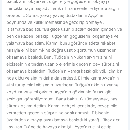
bacaklarını okşarken, diğer eliyle göğüslerini okşayıp
mıncıklamaya başladı. Temkinli hamlelerle ilerliyordu azgın
orospu!… Sonra, yavaş yavaş dudaklarını Ayça’nın
boynunda ve kulak memesinde gezdirip öpmeye ,
ıslatmaya başladı. “Bu gece uzun olacak” dedim içimden ve
ben de kadehi bırakıp Tuğçe’nin göğüslerini okşamaya ve
yalamaya başladım. Karım, bunu görünce adeta rekabet
hırsıyla elini benimkine doğru uzatıp şortumun üzerinden
okşamaya başladı. Ben, Tuğçe’nin yukarı sıyrılmış mini
elbisesinin altından uzanıp ellerimle gecenin dev sürprizini
okşamaya başladım. Tuğçe’nin yarağı kazık gibiydi. İçim bir
hoş oldu ve aletim daha da sertleşti. Elimle karım Ayça’nın
elini tutup mini elbisenin üzerinden Tuğçe’ninkinin üzerine
koydum ve elimi çektim. Ayça’nın gözlerinin faltaşı gibi
açıldığını görebiliyordum. Bana baktı…Gülümseyerek, nasıl
sürpriz aşkım dedim. Karım, dehşet içerisinde, cevap bile
vermeden gecenin sürprizine odaklanmıştı. Elbisenin
üzerinden okşayıp sıvazlamaya başladı iri yarağı. Biraz geri
kaykılan Tuğçe de havaya girmişti, Ayça’nın elini çekip