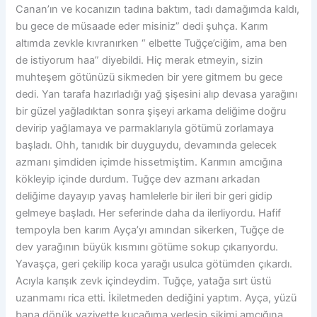
Canan’ın ve kocanızın tadına baktım, tadı damağımda kaldı,
bu gece de müsaade eder misiniz” dedi şuhça. Karım
altımda zevkle kıvranırken “ elbette Tuğçe’ciğim, ama ben
de istiyorum haa” diyebildi. Hiç merak etmeyin, sizin
muhteşem götünüzü sikmeden bir yere gitmem bu gece
dedi. Yan tarafa hazırladığı yağ şişesini alıp devasa yarağını
bir güzel yağladıktan sonra şişeyi arkama deliğime doğru
devirip yağlamaya ve parmaklarıyla götümü zorlamaya
başladı. Ohh, tanıdık bir duyguydu, devamında gelecek
azmanı şimdiden içimde hissetmiştim. Karımın amcığına
kökleyip içinde durdum. Tuğçe dev azmanı arkadan
deliğime dayayıp yavaş hamlelerle bir ileri bir geri gidip
gelmeye başladı. Her seferinde daha da ilerliyordu. Hafif
tempoyla ben karım Ayça’yı amından sikerken, Tuğçe de
dev yarağının büyük kısmını götüme sokup çıkarıyordu.
Yavaşça, geri çekilip koca yarağı usulca götümden çıkardı.
Acıyla karışık zevk içindeydim. Tuğçe, yatağa sırt üstü
uzanmamı rica etti. İkiletmeden dediğini yaptım. Ayça, yüzü
bana dönük vaziyette kucağıma yerleşip sikimi amcığına