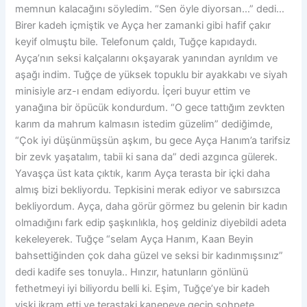
memnun kalacağını söyledim. “Sen öyle diyorsan…” dedi…
Birer kadeh içmiştik ve Ayça her zamanki gibi hafif çakır
keyif olmuştu bile. Telefonum çaldı, Tuğçe kapıdaydı.
Ayça’nın seksi kalçalarını okşayarak yanından ayrıldım ve
aşağı indim. Tuğçe de yüksek topuklu bir ayakkabı ve siyah
minisiyle arz-ı endam ediyordu. İçeri buyur ettim ve
yanağına bir öpücük kondurdum. “O gece tattığım zevkten
karım da mahrum kalmasın istedim güzelim” dediğimde,
“Çok iyi düşünmüşsün aşkım, bu gece Ayça Hanım’a tarifsiz
bir zevk yaşatalım, tabii ki sana da” dedi azgınca gülerek.
Yavaşça üst kata çıktık, karım Ayça terasta bir içki daha
almış bizi bekliyordu. Tepkisini merak ediyor ve sabırsızca
bekliyordum. Ayça, daha görür görmez bu gelenin bir kadın
olmadığını fark edip şaşkınlıkla, hoş geldiniz diyebildi adeta
kekeleyerek. Tuğçe “selam Ayça Hanım, Kaan Beyin
bahsettiğinden çok daha güzel ve seksi bir kadınmışsınız”
dedi kadife ses tonuyla.. Hınzır, hatunların gönlünü
fethetmeyi iyi biliyordu belli ki. Eşim, Tuğçe’ye bir kadeh
viski ikram etti ve terastaki kanepeye geçip sohpete