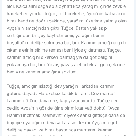
aldı. Kalçalarını sağa sola oynattıkça yarağım içinde zevkle
hareket ediyordu. Tuğçe, bir hareketle, Ayça’nın kalçalarını
biraz kendine doğru çekince, yarağım, üzerime yatmış olan
Ayça’nın amcığından çıktı. Tuğçe, üstten yaklaşıp
sertliğinden bir şey kaybetmemiş yarağını benim
boşalttığım deliğe sokmaya başladı. Karımın amcığına girip
çıkan aletinin sikime teması beni iyice çıldırtmıştı. Tuğçe,
karımın amcığını sikerken parmağıyla da göt deliğini
yoklamaya başladı. Yavaş yavaş aletini tekrar geri çekince
ben yine karımın amcığına soktum.
Tuğçe, amcığın ıslattığı dev yarağını, arkadan karımın
götüne dayadı. Hareketsiz kaldık bir an… Dev mantar
karımın götüne dayanmış kapıyı zorluyordu. Tuğçe geri
çekilip Ayça’nın göt deliğine bir miktar yağ döktü. “Ayça
Hanım’ı incitmek istemeyiz” diyerek sanki gittikçe daha da
büyüyen yarağının devasa kafasını tekrar Ayça’nın göt
deliğine dayadı ve biraz bastırınca mantarın, karımın