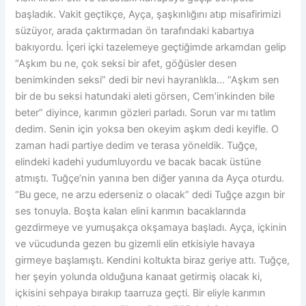
başladık. Vakit geçtikçe, Ayça, şaşkınlığını atıp misafirimizi
süzüyor, arada çaktırmadan ön tarafındaki kabartıya
bakıyordu. İçeri içki tazelemeye geçtiğimde arkamdan gelip
“Aşkım bu ne, çok seksi bir afet, göğüsler desen
benimkinden seksi” dedi bir nevi hayranlıkla… “Aşkım sen
bir de bu seksi hatundaki aleti görsen, Cem’inkinden bile
beter” diyince, karımın gözleri parladı. Sorun var mı tatlım
dedim. Senin için yoksa ben okeyim aşkım dedi keyifle. O
zaman hadi partiye dedim ve terasa yöneldik. Tuğçe,
elindeki kadehi yudumluyordu ve bacak bacak üstüne
atmıştı. Tuğçe’nin yanına ben diğer yanına da Ayça oturdu.
“Bu gece, ne arzu ederseniz o olacak” dedi Tuğçe azgın bir
ses tonuyla. Boşta kalan elini karımın bacaklarında
gezdirmeye ve yumuşakça okşamaya başladı. Ayça, içkinin
ve vücudunda gezen bu gizemli elin etkisiyle havaya
girmeye başlamıştı. Kendini koltukta biraz geriye attı. Tuğçe,
her şeyin yolunda olduğuna kanaat getirmiş olacak ki,
içkisini sehpaya bırakıp taarruza geçti. Bir eliyle karımın