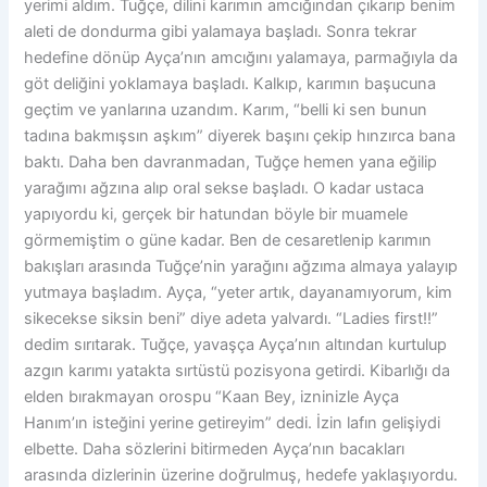
yerimi aldım. Tuğçe, dilini karımın amcığından çıkarıp benim
aleti de dondurma gibi yalamaya başladı. Sonra tekrar
hedefine dönüp Ayça’nın amcığını yalamaya, parmağıyla da
göt deliğini yoklamaya başladı. Kalkıp, karımın başucuna
geçtim ve yanlarına uzandım. Karım, “belli ki sen bunun
tadına bakmışsın aşkım” diyerek başını çekip hınzırca bana
baktı. Daha ben davranmadan, Tuğçe hemen yana eğilip
yarağımı ağzına alıp oral sekse başladı. O kadar ustaca
yapıyordu ki, gerçek bir hatundan böyle bir muamele
görmemiştim o güne kadar. Ben de cesaretlenip karımın
bakışları arasında Tuğçe’nin yarağını ağzıma almaya yalayıp
yutmaya başladım. Ayça, “yeter artık, dayanamıyorum, kim
sikecekse siksin beni” diye adeta yalvardı. “Ladies first!!”
dedim sırıtarak. Tuğçe, yavaşça Ayça’nın altından kurtulup
azgın karımı yatakta sırtüstü pozisyona getirdi. Kibarlığı da
elden bırakmayan orospu “Kaan Bey, izninizle Ayça
Hanım’ın isteğini yerine getireyim” dedi. İzin lafın gelişiydi
elbette. Daha sözlerini bitirmeden Ayça’nın bacakları
arasında dizlerinin üzerine doğrulmuş, hedefe yaklaşıyordu.