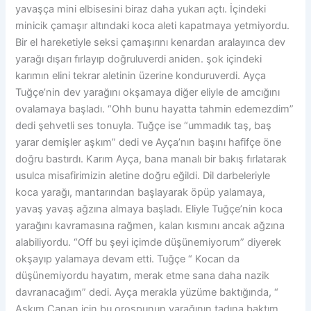
yavaşça mini elbisesini biraz daha yukarı açtı. İçindeki
minicik çamaşır altındaki koca aleti kapatmaya yetmiyordu.
Bir el hareketiyle seksi çamaşırını kenardan aralayınca dev
yarağı dışarı fırlayıp doğruluverdi aniden. şok içindeki
karımın elini tekrar aletinin üzerine konduruverdi. Ayça
Tuğçe’nin dev yarağını okşamaya diğer eliyle de amcığını
ovalamaya başladı. “Ohh bunu hayatta tahmin edemezdim”
dedi şehvetli ses tonuyla. Tuğçe ise “ummadık taş, baş
yarar demişler aşkım” dedi ve Ayça’nın başını hafifçe öne
doğru bastırdı. Karım Ayça, bana manalı bir bakış fırlatarak
usulca misafirimizin aletine doğru eğildi. Dil darbeleriyle
koca yarağı, mantarından başlayarak öpüp yalamaya,
yavaş yavaş ağzına almaya başladı. Eliyle Tuğçe’nin koca
yarağını kavramasına rağmen, kalan kısmını ancak ağzına
alabiliyordu. “Off bu şeyi içimde düşünemiyorum” diyerek
okşayıp yalamaya devam etti. Tuğçe “ Kocan da
düşünemiyordu hayatım, merak etme sana daha nazik
davranacağım” dedi. Ayça merakla yüzüme baktığında, “
Aşkım Canan için bu orospunun yarağının tadına baktım