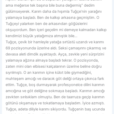
ama meğerse tek başına bile buna değermiş” dedim
gülümseyerek. Karım daha da hışımla Tuğçe’nin yarağını
yalamaya başladı. Ben de kalkıp arkasına geçmiştim. O
Tuğçeyi yalarken ben de arkasından göğüslerini
okşuyordum. Ben içeri geçelim mi demeye kalmadan kalkıp
kendimizi büyük yatağımıza atmıştık bile…
Tuğçe, çevik bir hamleyle yatağa sırtüstü uzandı ve karımı
69 pozisyonunda üzerine aldı. Seksi çamaşırını çıkarmış ve
devasa aleti dimdik ayaktaydı. Ayça, zevkle yeni sürprizini
yalamaya ağzına almaya başladı tekrar. O pozisyonda,
zaten mini olan elbisesi kalçalarının üzerine beline doğru
sıyrılmıştı. O an karımın içine külot bile giymediğini,
muhteşem amcığı ve daracık göt deliği ortaya çıkınca fark
ettim. Tuğçe, boş durmayarak profesyonelce dilini karımın
amcığına ve göt deliğine sokmaya başladı. Karımın amcığı
zevkten sırılsıklam olmuştu. Ben de taarruza geçip karımın
götünü okşamaya ve tokatlamaya başladım. İyice azmıştı.
Tuğçe, adeta diliyle karımı sikiyordu. Tuğçenin baş ucunda