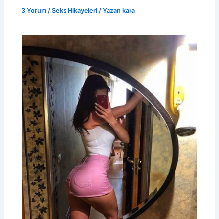
3 Yorum
/
Seks Hikayeleri
/ Yazan
kara