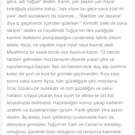
gece, adı Tuğçe!” dedim. Karım, yarı şaşkın yarı hayal
kırıklığıyla yüzüme bakıp, “aşk olsun bu gece sana özel mi
yani” dedi dudaklarını da büzerek… “Rakibim var desene”
diye iç geçiriverdi. İçimden gülerken “ Kimbilir, belki de bana
rakiptir” dedim ve hayalimde Tuğçe’nin dev yarağıyla
karımın deliklerini pompaladığını canlandırıp tahrik oldum
adeta. Ayça, ne yapalım neye niyet neye kısmet dedi.
Misafirimiz bir saate bizde olur deyince karım, “O zaman
rakibim gelmeden hazırlanayım diyerek yukarı çıktı ve
hazırlanmaya başladı. Ben de hemencecik duş alıp üzerime
keten bir şort ve ince bir gömlek geçiriverdim. Kısa süre
sonra seksi karım Ayça, tüm güzelliğiyle çıktı meydana.
İnce, topuklu bir ayakkabı ve tüm güzelliğini ve seksi
hatlarını ortaya çıkaran kısa siyah bir elbise ile üst kat
terasımızda beliriverdi. Hazırladığım kırmızı şarap kadehini
uzattım ve dudaklarından öptüm. Fıstık gibisin yine aşkım
dedim. Bu arada, hem içkilerimizi yudumladık hem de,
detaylara girmeden Tuğçe’nin Cem ve Canan’ın arkadaşı
olduğunu, güvenilir birisi olduğunu ve tanıyınca kesinlikle