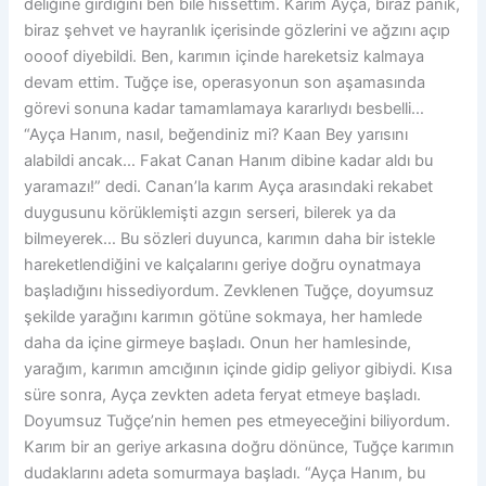
deliğine girdiğini ben bile hissettim. Karım Ayça, biraz panik,
biraz şehvet ve hayranlık içerisinde gözlerini ve ağzını açıp
oooof diyebildi. Ben, karımın içinde hareketsiz kalmaya
devam ettim. Tuğçe ise, operasyonun son aşamasında
görevi sonuna kadar tamamlamaya kararlıydı besbelli…
“Ayça Hanım, nasıl, beğendiniz mi? Kaan Bey yarısını
alabildi ancak… Fakat Canan Hanım dibine kadar aldı bu
yaramazı!” dedi. Canan’la karım Ayça arasındaki rekabet
duygusunu körüklemişti azgın serseri, bilerek ya da
bilmeyerek… Bu sözleri duyunca, karımın daha bir istekle
hareketlendiğini ve kalçalarını geriye doğru oynatmaya
başladığını hissediyordum. Zevklenen Tuğçe, doyumsuz
şekilde yarağını karımın götüne sokmaya, her hamlede
daha da içine girmeye başladı. Onun her hamlesinde,
yarağım, karımın amcığının içinde gidip geliyor gibiydi. Kısa
süre sonra, Ayça zevkten adeta feryat etmeye başladı.
Doyumsuz Tuğçe’nin hemen pes etmeyeceğini biliyordum.
Karım bir an geriye arkasına doğru dönünce, Tuğçe karımın
dudaklarını adeta somurmaya başladı. “Ayça Hanım, bu