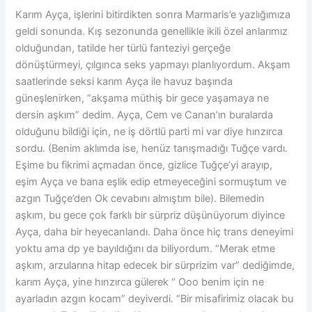
Karım Ayça, işlerini bitirdikten sonra Marmaris’e yazlığımıza
geldi sonunda. Kış sezonunda genellikle ikili özel anlarımız
olduğundan, tatilde her türlü fanteziyi gerçeğe
dönüştürmeyi, çılgınca seks yapmayı planlıyordum. Akşam
saatlerinde seksi karım Ayça ile havuz başında
güneşlenirken, “akşama müthiş bir gece yaşamaya ne
dersin aşkım” dedim. Ayça, Cem ve Canan’ın buralarda
olduğunu bildiği için, ne iş dörtlü parti mi var diye hınzırca
sordu. (Benim aklımda ise, henüz tanışmadığı Tuğçe vardı.
Eşime bu fikrimi açmadan önce, gizlice Tuğçe’yi arayıp,
eşim Ayça ve bana eşlik edip etmeyeceğini sormuştum ve
azgın Tuğçe’den Ok cevabını almıştım bile). Bilemedin
aşkım, bu gece çok farklı bir sürpriz düşünüyorum diyince
Ayça, daha bir heyecanlandı. Daha önce hiç trans deneyimi
yoktu ama dp ye bayıldığını da biliyordum. “Merak etme
aşkım, arzularına hitap edecek bir sürprizim var” dediğimde,
karım Ayça, yine hınzırca gülerek “ Ooo benim için ne
ayarladın azgın kocam” deyiverdi. “Bir misafirimiz olacak bu