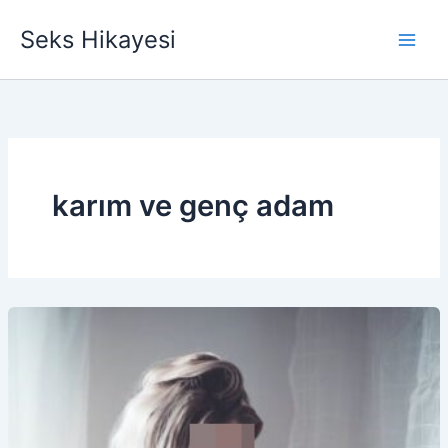
İçeriğe
Seks Hikayesi
atla
karım ve genç adam