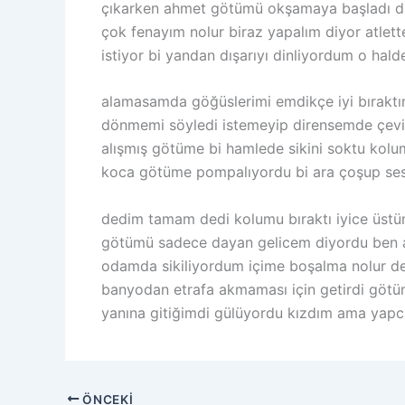
çıkarken ahmet götümü okşamaya başladı dur
çok fenayım nolur biraz yapalım diyor atlet
istiyor bi yandan dışarıyı dinliyordum o ha
alamasamda göğüslerimi emdikçe iyi bıraktı
dönmemi söyledi istemeyip dirensemde çevir
alışmış götüme bi hamlede sikini soktu kol
koca götüme pompalıyordu bi ara çoşup sesl
dedim tamam dedi kolumu bıraktı iyice üst
götümü sadece dayan gelicem diyordu ben a
odamda sikiliyordum içime boşalma nolur des
banyodan etrafa akmaması için getirdi götümü
yanına gitiğimdi gülüyordu kızdım ama yapca
ÖNCEKI