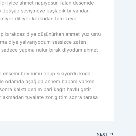
ldı iyice ahmet napıyosun falan desemde
rıp öpüşüp sevişmeye başladık bi yandan
emiyor dilliyor korkudan tam zevk
ip bırakcaz diye düşünürken ahmet yüz üstü
pma diye yalvarıyodum sessizce zaten
dı sadece yapma nolur bırak diyodum ahmet
tup ensemi boynumu öpüp sikiyordu koca
icede odamda aşağıda annem babam varken
nra kalktı dedim bari kağıt havlu getir
er akmadan tuvalete zor gittim sonra terasa
NEXT