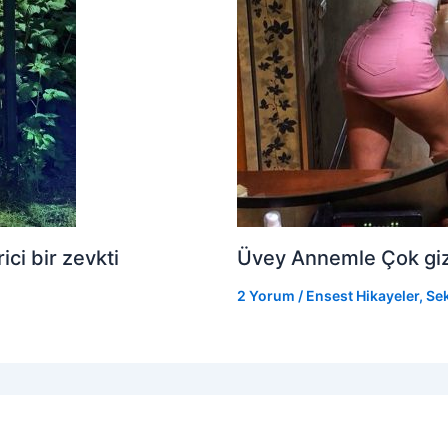
ci bir zevkti
Üvey Annemle Çok gizli
2 Yorum
/
Ensest Hikayeler
,
Sek