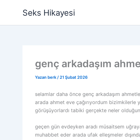
İçeriğe
Seks Hikayesi
atla
genç arkadaşım ahme
Yazan
berk
/
21 Şubat 2026
selamlar daha önce genç arkadaşım ahmetle 
arada ahmet eve çağırıyordum bizimkilerle ya
görüşüyorlardı tabiki gerçekte neler olduğunu 
geçen gün evdeyken aradı müsaitsem uğraya
muhabbet eder arada ufak elleşmeler dışında