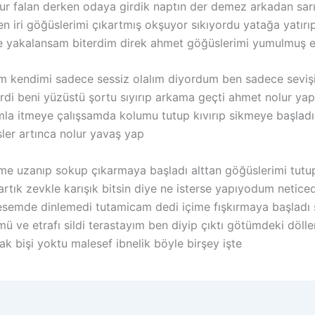
 falan derken odaya girdik naptın der demez arkadan sarı
ten iri göğüslerimi çıkartmış okşuyor sıkıyordu yatağa yatı
lde yakalansam biterdim direk ahmet göğüslerimi yumulmuş 
m kendimi sadece sessiz olalım diyordum ben sadece seviş
di beni yüzüstü şortu sıyırıp arkama geçti ahmet nolur ya
umla itmeye çalışsamda kolumu tutup kıvırıp sikmeye başla
er artınca nolur yavaş yap
üme uzanıp sokup çıkarmaya başladı alttan göğüslerimi tu
rtık zevkle karışık bitsin diye ne isterse yapıyodum net
emde dinlemedi tutamicam dedi içime fışkırmaya başladı so
 ve etrafı sildi terastayım ben diyip çıktı götümdeki döll
k bişi yoktu malesef ibnelik böyle birşey işte