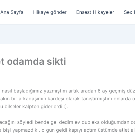
Ana Sayfa
Hikaye gönder
Ensest Hikayeler
Sex 
t odamda sikti
nasıl başladığımız yazmıştım artık aradan 6 ay geçmiş düz
kın bir arkadaşımın kardeşi olarak tanıştırmıştım onlarda o
bilseler kalpten giderlerdi :).
cağını söyledi bende gel dedim ev dubleks olduğumdan oda
 bişi yapmazdık . o gün geldi kapıyı açtım üstümde atlet a