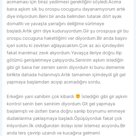
acımaması için biraz yedirmesi gerektiğini söyledi.Acıma
bana aşkım sik bu orospu cocugunu dayanamıyorum artık
diye inliyordum.Beni bir anda belimden tutarak dört ayak
domalttı ve yavaşta yarrağını deliğime sürtmeye
başladı.Artık girrr diye kuduruyordum.Gir şu orospuya gir bu
orospu cocuguna hakettiğimi ver diiyordum.Bir anda başını
içeri soktu ki zevkten ağlayacaktım.Çok az acı içindeydim
fakat inanılmaz zevk alıyordum.Yavaşça ileriye doğru itip
götümü genişletmeye çalışıyordu.Seninim aşkım istediğin
gibi gir bana her zerrem senin diyordum ki bunu dememle
birlikte dahada hızlanmıştı.Artık tamamen içimdeydi git gel
yapmaya başlamdan acıyıp acımadığını sordu.
Erkeğim yani sahibim çok kibardı
İstediğin gibi gir aşkım
kontrol senin ben seninim diyordum.Git gel yapmaya
başlamıştı ve üstten bana doğru sarılıp boynumu emmeye
dudaklarıma yaklaşmaya başladı.Öpüşüyorduk fakat çok
inliyordum.İlk olduğundan dolayı ister istemez acıyordu.Bir
anda ters çevirip uzandı ve kucağına gelmemi