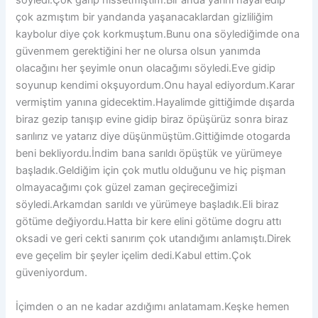
söyledi.Çok garip hissetmiştim.Bir anda yarını hayal edip
çok azmıştım bir yandanda yaşanacaklardan gizliliğim
kaybolur diye çok korkmuştum.Bunu ona söylediğimde ona
güvenmem gerektiğini her ne olursa olsun yanımda
olacağını her şeyimle onun olacağımı söyledi.Eve gidip
soyunup kendimi okşuyordum.Onu hayal ediyordum.Karar
vermiştim yanına gidecektim.Hayalimde gittiğimde dışarda
biraz gezip tanışıp evine gidip biraz öpüşürüz sonra biraz
sarılırız ve yatarız diye düşünmüştüm.Gittiğimde otogarda
beni bekliyordu.İndim bana sarıldı öpüştük ve yürümeye
başladık.Geldiğim için çok mutlu olduğunu ve hiç pişman
olmayacağımı çok güzel zaman geçireceğimizi
söyledi.Arkamdan sarıldı ve yürümeye başladık.Eli biraz
götüme değiyordu.Hatta bir kere elini götüme dogru attı
oksadi ve geri cekti sanırım çok utandığımı anlamıştı.Direk
eve geçelim bir şeyler içelim dedi.Kabul ettim.Çok
güveniyordum.
İçimden o an ne kadar azdığımı anlatamam.Keşke hemen