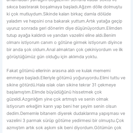
sıkıca bastırarak boşalmaya başladı.Ağzım dölle dolmuştu
ki çok mutluydum.Sikinde kalan birkaç damla dölüde
yaladım ve hepsini ona bakarak yuttum.Artık yatağa geçip
uyuruz sonrada geri dönerim diye düşünüyordum.Elimden
tutup ayağa kaldırdı ve yandan vazelini eline aldı.Benim
olmanı istiyorum canım o götüne girmek istiyorum diyince
bir anda şok oldum.Anal almaktan çok çekiniyordum ve ilk
görüştüğümüz gün olduğu için aklımda yoktu.
Fakat götümü ellerinin arasına aldı ve kulak mememi
emmeye başladı.Elleriyle götümü yoğuruyordu.Elimi tuttu ve
sikine götürdü.Hala ıslak olan sikine tekrar 31 çekmeye
başlamıştım.Elimde büyüdüğünü hissetmek çok
güzeldi.Azgınlığım yine çok artmıştı ve senin olmak
istiyorum erkeğim karın yap beni her şeyim senin olsun
dedim.Dememle bitanem diyerek dudaklarıma yapışması ve
vazelini 3 parmak sürüp götüme yedirmesi bir olmuştu.Çok
azmıştım artık sok aşkım sik beni diyordum.Götümün çok