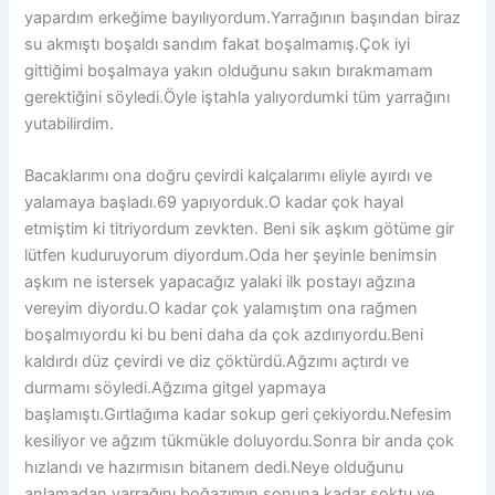
yapardım erkeğime bayılıyordum.Yarrağının başından biraz
su akmıştı boşaldı sandım fakat boşalmamış.Çok iyi
gittiğimi boşalmaya yakın olduğunu sakın bırakmamam
gerektiğini söyledi.Öyle iştahla yalıyordumki tüm yarrağını
yutabilirdim.
Bacaklarımı ona doğru çevirdi kalçalarımı eliyle ayırdı ve
yalamaya başladı.69 yapıyorduk.O kadar çok hayal
etmiştim ki titriyordum zevkten. Beni sik aşkım götüme gir
lütfen kuduruyorum diyordum.Oda her şeyinle benimsin
aşkım ne istersek yapacağız yalaki ilk postayı ağzına
vereyim diyordu.O kadar çok yalamıştım ona rağmen
boşalmıyordu ki bu beni daha da çok azdırıyordu.Beni
kaldırdı düz çevirdi ve diz çöktürdü.Ağzımı açtırdı ve
durmamı söyledi.Ağzıma gitgel yapmaya
başlamıştı.Gırtlağıma kadar sokup geri çekiyordu.Nefesim
kesiliyor ve ağzım tükmükle doluyordu.Sonra bir anda çok
hızlandı ve hazırmısın bitanem dedi.Neye olduğunu
anlamadan yarrağını boğazımın sonuna kadar soktu ve