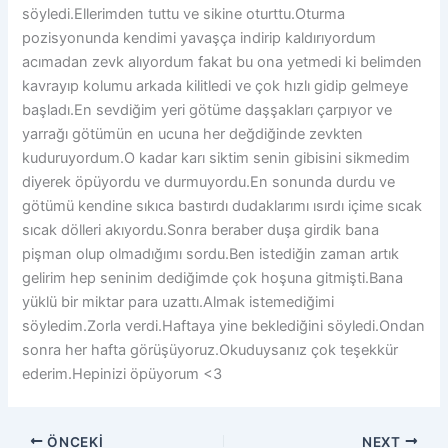
söyledi.Ellerimden tuttu ve sikine oturttu.Oturma
pozisyonunda kendimi yavaşça indirip kaldırıyordum
acımadan zevk alıyordum fakat bu ona yetmedi ki belimden
kavrayıp kolumu arkada kilitledi ve çok hızlı gidip gelmeye
başladı.En sevdiğim yeri götüme daşşakları çarpıyor ve
yarrağı götümün en ucuna her değdiğinde zevkten
kuduruyordum.O kadar karı siktim senin gibisini sikmedim
diyerek öpüyordu ve durmuyordu.En sonunda durdu ve
götümü kendine sıkıca bastırdı dudaklarımı ısırdı içime sıcak
sıcak dölleri akıyordu.Sonra beraber duşa girdik bana
pişman olup olmadığımı sordu.Ben istediğin zaman artık
gelirim hep seninim dediğimde çok hoşuna gitmişti.Bana
yüklü bir miktar para uzattı.Almak istemediğimi
söyledim.Zorla verdi.Haftaya yine beklediğini söyledi.Ondan
sonra her hafta görüşüyoruz.Okuduysanız çok teşekkür
ederim.Hepinizi öpüyorum <3
ÖNCEKI
NEXT