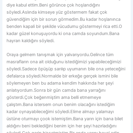
diye kabul ettim.Beni görünce çok hoşlandığını
söyledi.Aslında kimseye yüz göstermem fakat çok
güvendiğim için bir sorun görmedim.Bu kadar hoşlanınca
benden kapali bir şekilde vücudumu göstermeyi rica etti.O
kadar güzel konuşuyordu ki ona camda soyundum.Bana
hayran kaldığını söyledi.
Oraya gelmem tanışmak için yalvarıyordu.Gelince tüm
masrafların ona ait olduğunu istediğimizi yapabileceğimizi
söyledi.Sadece öpüşüp sarılıp uyumanın bile ona yeteceğini
defalarca söyledi.Normalde bir erkeğe gerçek ismini bile
söylemeyen ben bu adama kendim hakkında her şeyi
anlatıyordum.Sonra bir gün camda bana yarrağını
gösterdi.Çok beğenmiştim ama belli etmemeye
çalıştım.Bana istersem onun benim olacağını istediğim
kadar oynayabileceğimi söyledi.Elime almayı yalamayı
üstüne oturmayı çook istemiştim.Bana yarın için bana bilet
aldığını beni beklediğini benim için her şeyi hazırladığını