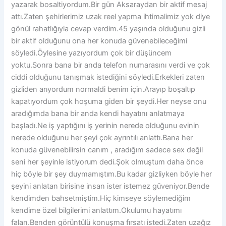
yazarak bosaltiyordum.Bir gün Aksaraydan bir aktif mesaj
attı.Zaten şehirlerimiz uzak reel yapma ihtimalimiz yok diye
gönül rahatlığıyla cevap verdim.45 yaşında olduğunu gizli
bir aktif olduğunu ona her konuda güvenebileceğimi
söyledi.Öylesine yazıyordum çok bir düşüncem
yoktu.Sonra bana bir anda telefon numarasını verdi ve çok
ciddi olduğunu tanışmak istediğini söyledi.Erkekleri zaten
gizliden arıyordum normaldi benim için.Arayıp boşaltıp
kapatıyordum çok hoşuma giden bir şeydi.Her neyse onu
aradığımda bana bir anda kendi hayatını anlatmaya
başladı.Ne iş yaptığını iş yerinin nerede olduğunu evinin
nerede olduğunu her şeyi çok ayrıntılı anlattı.Bana her
konuda güvenebilirsin canım , aradığım sadece sex değil
seni her şeyinle istiyorum dedi.Şok olmuştum daha önce
hiç böyle bir şey duymamıştım.Bu kadar gizliyken böyle her
şeyini anlatan birisine insan ister istemez güveniyor.Bende
kendimden bahsetmiştim.Hiç kimseye söylemediğim
kendime özel bilgilerimi anlattım.Okulumu hayatımı
falan.Benden görüntülü konuşma fırsatı istedi.Zaten uzağız