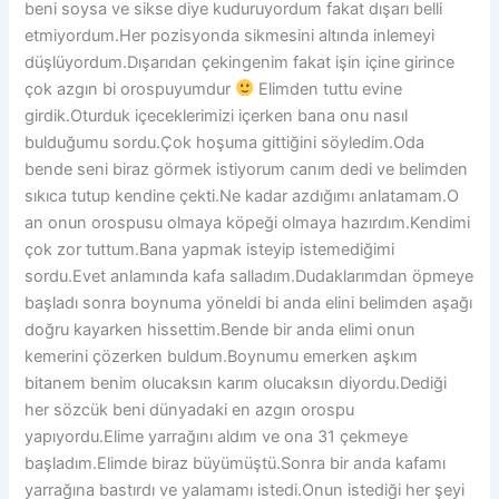
beni soysa ve sikse diye kuduruyordum fakat dışarı belli
etmiyordum.Her pozisyonda sikmesini altında inlemeyi
düşlüyordum.Dışarıdan çekingenim fakat işin içine girince
çok azgın bi orospuyumdur
Elimden tuttu evine
girdik.Oturduk içeceklerimizi içerken bana onu nasıl
bulduğumu sordu.Çok hoşuma gittiğini söyledim.Oda
bende seni biraz görmek istiyorum canım dedi ve belimden
sıkıca tutup kendine çekti.Ne kadar azdığımı anlatamam.O
an onun orospusu olmaya köpeği olmaya hazırdım.Kendimi
çok zor tuttum.Bana yapmak isteyip istemediğimi
sordu.Evet anlamında kafa salladım.Dudaklarımdan öpmeye
başladı sonra boynuma yöneldi bi anda elini belimden aşağı
doğru kayarken hissettim.Bende bir anda elimi onun
kemerini çözerken buldum.Boynumu emerken aşkım
bitanem benim olucaksın karım olucaksın diyordu.Dediği
her sözcük beni dünyadaki en azgın orospu
yapıyordu.Elime yarrağını aldım ve ona 31 çekmeye
başladım.Elimde biraz büyümüştü.Sonra bir anda kafamı
yarrağına bastırdı ve yalamamı istedi.Onun istediği her şeyi