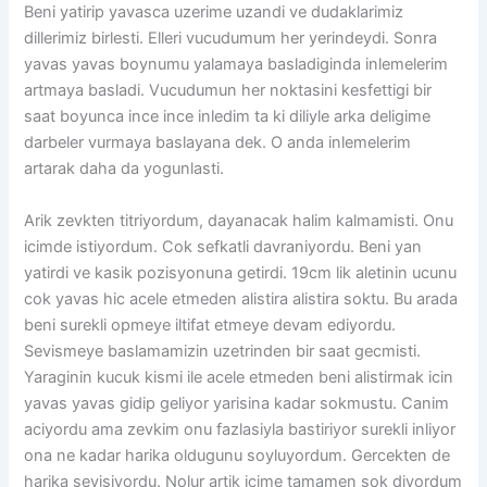
Beni yatirip yavasca uzerime uzandi ve dudaklarimiz
dillerimiz birlesti. Elleri vucudumum her yerindeydi. Sonra
yavas yavas boynumu yalamaya basladiginda inlemelerim
artmaya basladi. Vucudumun her noktasini kesfettigi bir
saat boyunca ince ince inledim ta ki diliyle arka deligime
darbeler vurmaya baslayana dek. O anda inlemelerim
artarak daha da yogunlasti.
Arik zevkten titriyordum, dayanacak halim kalmamisti. Onu
icimde istiyordum. Cok sefkatli davraniyordu. Beni yan
yatirdi ve kasik pozisyonuna getirdi. 19cm lik aletinin ucunu
cok yavas hic acele etmeden alistira alistira soktu. Bu arada
beni surekli opmeye iltifat etmeye devam ediyordu.
Sevismeye baslamamizin uzetrinden bir saat gecmisti.
Yaraginin kucuk kismi ile acele etmeden beni alistirmak icin
yavas yavas gidip geliyor yarisina kadar sokmustu. Canim
aciyordu ama zevkim onu fazlasiyla bastiriyor surekli inliyor
ona ne kadar harika oldugunu soyluyordum. Gercekten de
harika sevisiyordu. Nolur artik icime tamamen sok diyordum