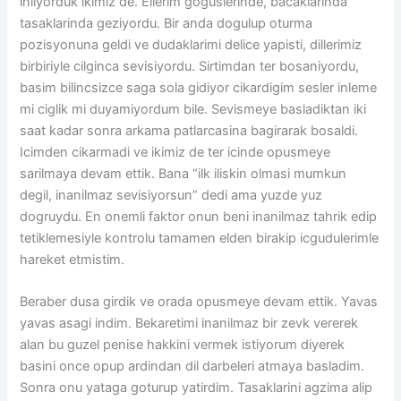
inliyorduk ikimiz de. Ellerim goguslerinde, bacaklarinda
tasaklarinda geziyordu. Bir anda dogulup oturma
pozisyonuna geldi ve dudaklarimi delice yapisti, dillerimiz
birbiriyle cilginca sevisiyordu. Sirtimdan ter bosaniyordu,
basim bilincsizce saga sola gidiyor cikardigim sesler inleme
mi ciglik mi duyamiyordum bile. Sevismeye basladiktan iki
saat kadar sonra arkama patlarcasina bagirarak bosaldi.
Icimden cikarmadi ve ikimiz de ter icinde opusmeye
sarilmaya devam ettik. Bana “ilk iliskin olmasi mumkun
degil, inanilmaz sevisiyorsun” dedi ama yuzde yuz
dogruydu. En onemli faktor onun beni inanilmaz tahrik edip
tetiklemesiyle kontrolu tamamen elden birakip icgudulerimle
hareket etmistim.
Beraber dusa girdik ve orada opusmeye devam ettik. Yavas
yavas asagi indim. Bekaretimi inanilmaz bir zevk vererek
alan bu guzel penise hakkini vermek istiyorum diyerek
basini once opup ardindan dil darbeleri atmaya basladim.
Sonra onu yataga goturup yatirdim. Tasaklarini agzima alip