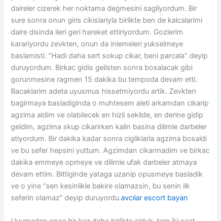
daireler cizerek her noktama degmesini sagliyordum. Bir
sure sonra onun giris cikislariyla birlikte ben de kalcalarimi
daire disinda ileri geri hareket ettiriyordum. Gozlerim
karariyordu zevkten, onun da inlemeleri yukselmeye
baslamisti. “Hadi daha sert sokup cikar, beni parcala” deyip
duruyordum. Birkac gidis gelisten sonra bosalacak gibi
gorunmesine ragmen 15 dakika bu tempoda devam etti.
Bacaklarim adeta uyusmus hissetmiyordu artik. Zevkten
bagirmaya basladiginda o muhtesem aleti arkamdan cikarip
agzima aldim ve olabilecek en hizli sekilde, en derine gidip
geldim, agzima skup cikarirken kalin basina dilimle darbeler
atiyordum. Bir dakika kadar sonra cigliklarla agzima bosaldi
ve bu sefer hepsini yuttum. Agzimdan cikarmadim ve birkac
dakika emmeye opmeye ve dilimle ufak darbeler atmaya
devam ettim. Bittiginde yataga uzanip opusmeye basladik
ve o yine “sen kesinlikle bakire olamazsin, bu senin ilk
seferin olamaz” deyip duruyordu.
avcılar escort bayan
Uyumadan once bir kez daha birlikte olduk, tam iki saat