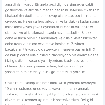
ama dinlemiyordu. Bir anda gecirdiginde simsekler cakti
gozlerimde ve elimde olmadan bagirdim. Istersen cikabilirim
birakabilirim dedi ama ben cevap olarak sadece kipirdama
diyebildim. Halen sarhos gibiydim ve bir dakika kadar sonra
kalcalarimi yavas yavas oynatarak icimde kucuk daireler
cizmeye ve girip cikmasini saglamaya basladim. Birazz
daha alisinca bunu hizlandirmaya ve giris cikislari kucukten
daha uzun vuruslara cevirmeye basladim. Zevkten
bacaklarim titriyordu o da zevkten inlemeye baslamisti. O
da katilip darbelerle girisleri hizlandiriyor o hizlandikca daha
hizli gir, dibine kadar diye inliyordum. Kasik poziyonunda
oldumuzdan onu goremiyordum, halbuki ilk orgazmi
yasarken birbirimizin yuzunu gormemizi istiyordum.
Onu sirtustu yatirip ustune ciktim. Artik yonetim bendeydi.
19 cm’in ustunde once yavas yavas sonra hizlanarak
zipliyordum adeta. Arkam yirtiliyor gibiydi ama o kadar zevk
aliyordum ki resmen uyusmus hissetmiyordum. Deli gibi