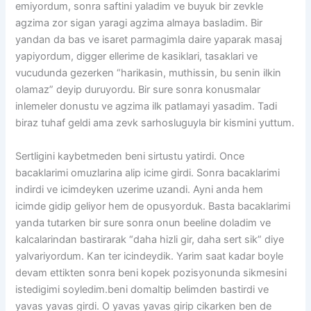
emiyordum, sonra saftini yaladim ve buyuk bir zevkle
agzima zor sigan yaragi agzima almaya basladim. Bir
yandan da bas ve isaret parmagimla daire yaparak masaj
yapiyordum, digger ellerime de kasiklari, tasaklari ve
vucudunda gezerken “harikasin, muthissin, bu senin ilkin
olamaz” deyip duruyordu. Bir sure sonra konusmalar
inlemeler donustu ve agzima ilk patlamayi yasadim. Tadi
biraz tuhaf geldi ama zevk sarhosluguyla bir kismini yuttum.
Sertligini kaybetmeden beni sirtustu yatirdi. Once
bacaklarimi omuzlarina alip icime girdi. Sonra bacaklarimi
indirdi ve icimdeyken uzerime uzandi. Ayni anda hem
icimde gidip geliyor hem de opusyorduk. Basta bacaklarimi
yanda tutarken bir sure sonra onun beeline doladim ve
kalcalarindan bastirarak “daha hizli gir, daha sert sik” diye
yalvariyordum. Kan ter icindeydik. Yarim saat kadar boyle
devam ettikten sonra beni kopek pozisyonunda sikmesini
istedigimi soyledim.beni domaltip belimden bastirdi ve
yavas yavas girdi. O yavas yavas girip cikarken ben de