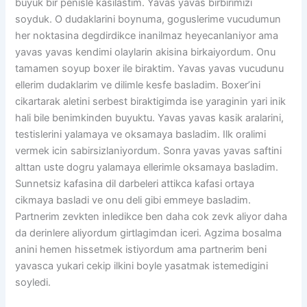
buyuk bir penisle kasilastim. Yavas yavas birbirimizi
soyduk. O dudaklarini boynuma, goguslerime vucudumun
her noktasina degdirdikce inanilmaz heyecanlaniyor ama
yavas yavas kendimi olaylarin akisina birkaiyordum. Onu
tamamen soyup boxer ile biraktim. Yavas yavas vucudunu
ellerim dudaklarim ve dilimle kesfe basladim. Boxer’ini
cikartarak aletini serbest biraktigimda ise yaraginin yari inik
hali bile benimkinden buyuktu. Yavas yavas kasik aralarini,
testislerini yalamaya ve oksamaya basladim. Ilk oralimi
vermek icin sabirsizlaniyordum. Sonra yavas yavas saftini
alttan uste dogru yalamaya ellerimle oksamaya basladim.
Sunnetsiz kafasina dil darbeleri attikca kafasi ortaya
cikmaya basladi ve onu deli gibi emmeye basladim.
Partnerim zevkten inledikce ben daha cok zevk aliyor daha
da derinlere aliyordum girtlagimdan iceri. Agzima bosalma
anini hemen hissetmek istiyordum ama partnerim beni
yavasca yukari cekip ilkini boyle yasatmak istemedigini
soyledi.