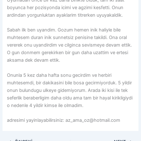
boyunca her pozisyonda icimi ve agzimi kesfetti. Onun
ardindan yorgunluktan ayaklarim titrerken uyuyakaldik.
Sabah ilk ben uyandim. Gozum hemen inik haliyle bile
muhtesem duran inik sunnetsiz penisine takildi. Ona oral
vererek onu uyandirdim ve cilginca sevismeye devam ettik.
O gun donmem gerekirken bir gun daha uzattim ve ertesi
aksama dek devam ettik.
Onunla 5 kez daha hafta sonu gecirdim ve herbiri
muhtesemdi, bir dakikasini bile bosa gecirmiyorduk. 5 yildir
onun bulundugu ulkeye gidemiyorum. Arada iki kisi ile tek
seferlik beraberligim daha oldu ama tam bir hayal kirikligiydi
o nedenle 4 yildir kimse ile olmadim.
adresimi yayinlayabilirsiniz:
az_ama_oz@hotmail.com