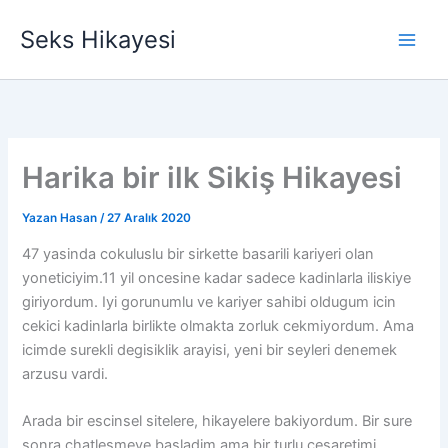
İçeriğe
Seks Hikayesi
atla
Harika bir ilk Sikiş Hikayesi
Yazan
Hasan
/
27 Aralık 2020
47 yasinda cokuluslu bir sirkette basarili kariyeri olan
yoneticiyim.11 yil oncesine kadar sadece kadinlarla iliskiye
giriyordum. Iyi gorunumlu ve kariyer sahibi oldugum icin
cekici kadinlarla birlikte olmakta zorluk cekmiyordum. Ama
icimde surekli degisiklik arayisi, yeni bir seyleri denemek
arzusu vardi.
Arada bir escinsel sitelere, hikayelere bakiyordum. Bir sure
sonra chatlesmeye basladim ama bir turlu cesaretimi