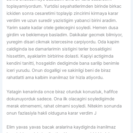
toplayamiyordum. Yurtdisi seyahatlerimden birinde birkac
ickiden sonra cesaretimi toplayip zincirimi kirmaya karar
verdim ve uzun suredir yazistigim yabanci birini aradim.
Yarim saate kadar otele gelecegini soyledi. Hemen dusa
girdim ve beklemeye basladim. Dakikalar gecmek bilmiyor,
yuregim disari cikmak istercesine carpiyordu. Oda kapim
caldiginda ise damarlarimin sistigini terler bosaldigini
hissettim, ayaklarim birbirine dolasti. Kapiyi actigimda
kendini tanitti, hosgeldin dedigimde bana sarilip benimle
iceri yurudu. Onun dogalligi ve sakinligi beni de biraz
rahatlatti ama kalbim inanilmaz bir hizla atiyordu.
Yatagin kenarinda once biraz oturduk konustuk, hafifce
dokunuyorduk sadece. Ona ilk olacagini soyledigimde
merak etmememi, rahat olmami soyledi. Nitekim sonunda
onun fazlasiyla hakli olduguna karar verdim J
Elim yavas yavas bacak aralarina kaydiginda inanilmaz