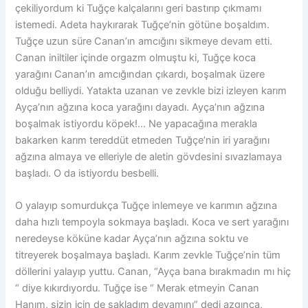
çekiliyordum ki Tuğçe kalçalarını geri bastırıp çıkmamı
istemedi. Adeta haykırarak Tuğçe’nin götüne boşaldım.
Tuğçe uzun süre Canan’ın amcığını sikmeye devam etti.
Canan iniltiler içinde orgazm olmuştu ki, Tuğçe koca
yarağını Canan’ın amcığından çıkardı, boşalmak üzere
olduğu belliydi. Yatakta uzanan ve zevkle bizi izleyen karım
Ayça’nın ağzına koca yarağını dayadı. Ayça’nın ağzına
boşalmak istiyordu köpek!… Ne yapacağına merakla
bakarken karım tereddüt etmeden Tuğçe’nin iri yarağını
ağzına almaya ve elleriyle de aletin gövdesini sıvazlamaya
başladı. O da istiyordu besbelli.
O yalayıp somurdukça Tuğçe inlemeye ve karımın ağzına
daha hızlı tempoyla sokmaya başladı. Koca ve sert yarağını
neredeyse köküne kadar Ayça’nın ağzına soktu ve
titreyerek boşalmaya başladı. Karım zevkle Tuğçe’nin tüm
döllerini yalayıp yuttu. Canan, “Ayça bana bırakmadın mı hiç
“ diye kıkırdıyordu. Tuğçe ise “ Merak etmeyin Canan
Hanım, sizin için de sakladım devamını” dedi azgınca,