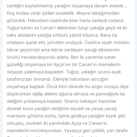
sertliğini kaybetmemiş yarağını okşamaya devam ederek…
Duş molası verip içkileri tazeledik. Meyve tabağımızdan
götürdük. Hatunların üzerinde birer havlu sarılıydı sadece.
Tuğçe karımı ve Canan’ı ellerinden tutup yatağa geçti ve iki
seks abidesini yatağa sırtüstü yatırdı kibarca. Bana da
ortalarını işaret etti, yönetim ondaydı. Üzerine siyah minisini
tekrar geçirmişti ama tekrar sertleşen yarağı elbisesinin
önünü havalandırıyordu adeta. Ben iki yanımda yatan
güzelliği okşamaya bir Ayça’nın bir Canan’ın memelerini
okşayıp yalamaya başladım. Tuğçe, yatağın ucuna ayak
tarafımızdan tırmandı. Elleriyle hatunların amcığını
okşamaya başladı. Önce kimi sikecek bu azgın orospu diye
düşünürken eğilip aletimi ağzına almaya ve parmağıyla da
deliğimi yoklamaya başladı. Sıranızı bekleyin hanımlar
diyerek koca yarağını deliğime dayadı ve yavaş yavaş
mantarını götüme soktu. İçime girdikçe yarağım kazık gibi
olmuştu, zevkten iki yanımdaki Ayça ve Canan’ın
memelerini mıncıklıyordum. Yavaşça geri çekildi, yan tarafa