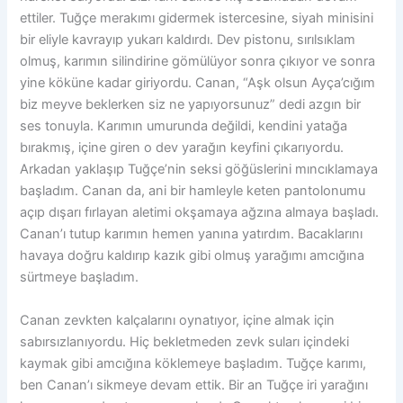
ettiler. Tuğçe merakımı gidermek istercesine, siyah minisini
bir eliyle kavrayıp yukarı kaldırdı. Dev pistonu, sırılsıklam
olmuş, karımın silindirine gömülüyor sonra çıkıyor ve sonra
yine köküne kadar giriyordu. Canan, “Aşk olsun Ayça’cığım
biz meyve beklerken siz ne yapıyorsunuz” dedi azgın bir
ses tonuyla. Karımın umurunda değildi, kendini yatağa
bırakmış, içine giren o dev yarağın keyfini çıkarıyordu.
Arkadan yaklaşıp Tuğçe’nin seksi göğüslerini mıncıklamaya
başladım. Canan da, ani bir hamleyle keten pantolonumu
açıp dışarı fırlayan aletimi okşamaya ağzına almaya başladı.
Canan’ı tutup karımın hemen yanına yatırdım. Bacaklarını
havaya doğru kaldırıp kazık gibi olmuş yarağımı amcığına
sürtmeye başladım.
Canan zevkten kalçalarını oynatıyor, içine almak için
sabırsızlanıyordu. Hiç bekletmeden zevk suları içindeki
kaymak gibi amcığına köklemeye başladım. Tuğçe karımı,
ben Canan’ı sikmeye devam ettik. Bir an Tuğçe iri yarağını