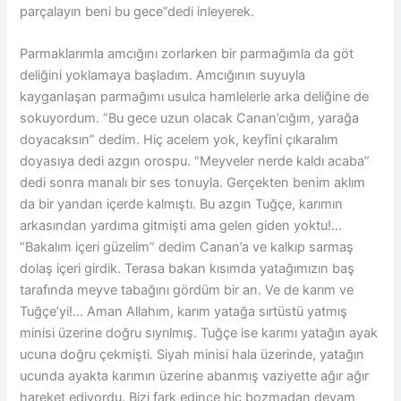
parçalayın beni bu gece”dedi inleyerek.
Parmaklarımla amcığını zorlarken bir parmağımla da göt
deliğini yoklamaya başladım. Amcığının suyuyla
kayganlaşan parmağımı usulca hamlelerle arka deliğine de
sokuyordum. “Bu gece uzun olacak Canan’cığım, yarağa
doyacaksın” dedim. Hiç acelem yok, keyfini çıkaralım
doyasıya dedi azgın orospu. “Meyveler nerde kaldı acaba”
dedi sonra manalı bir ses tonuyla. Gerçekten benim aklım
da bir yandan içerde kalmıştı. Bu azgın Tuğçe, karımın
arkasından yardıma gitmişti ama gelen giden yoktu!…
“Bakalım içeri güzelim” dedim Canan’a ve kalkıp sarmaş
dolaş içeri girdik. Terasa bakan kısımda yatağımızın baş
tarafında meyve tabağını gördüm bir an. Ve de karım ve
Tuğçe’yi!… Aman Allahım, karım yatağa sırtüstü yatmış
minisi üzerine doğru sıyrılmış. Tuğçe ise karımı yatağın ayak
ucuna doğru çekmişti. Siyah minisi hala üzerinde, yatağın
ucunda ayakta karımın üzerine abanmış vaziyette ağır ağır
hareket ediyordu. Bizi fark edince hiç bozmadan devam