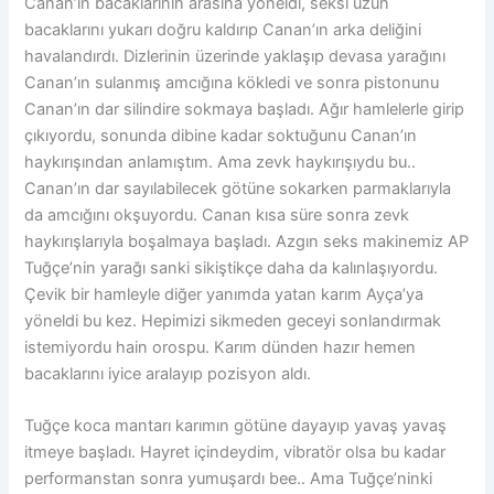
Canan’ın bacaklarının arasına yöneldi, seksi uzun
bacaklarını yukarı doğru kaldırıp Canan’ın arka deliğini
havalandırdı. Dizlerinin üzerinde yaklaşıp devasa yarağını
Canan’ın sulanmış amcığına kökledi ve sonra pistonunu
Canan’ın dar silindire sokmaya başladı. Ağır hamlelerle girip
çıkıyordu, sonunda dibine kadar soktuğunu Canan’ın
haykırışından anlamıştım. Ama zevk haykırışıydu bu..
Canan’ın dar sayılabilecek götüne sokarken parmaklarıyla
da amcığını okşuyordu. Canan kısa süre sonra zevk
haykırışlarıyla boşalmaya başladı. Azgın seks makinemiz AP
Tuğçe’nin yarağı sanki sikiştikçe daha da kalınlaşıyordu.
Çevik bir hamleyle diğer yanımda yatan karım Ayça’ya
yöneldi bu kez. Hepimizi sikmeden geceyi sonlandırmak
istemiyordu hain orospu. Karım dünden hazır hemen
bacaklarını iyice aralayıp pozisyon aldı.
Tuğçe koca mantarı karımın götüne dayayıp yavaş yavaş
itmeye başladı. Hayret içindeydim, vibratör olsa bu kadar
performanstan sonra yumuşardı bee.. Ama Tuğçe’ninki