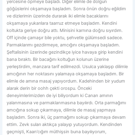
yercesine öpmeye başladı. Diğer elimle de dolgun
göğüslerini okşamaya başladım. Sonra önün doğru eğildim
ve dizlerimin üzerinde durarak iki elimle bacaklarını
okşamaya yukarılara taarruz etmeye başladım. Kendini
koltukta geriye doğru attı. Minisini karnına doğru sıyırdım.
Off içinde çamaşır bile yoktu, şehvetle gülümsedi sadece.
Parmaklarımı gezdirmeye, amcığını okşamaya başladım.
Şeftalisinin üzerinde gezindikçe iyice havaya girip kendini
bana bıraktı. Bir bacağını koltuğun kolunun üzerine
yerleştirdim, manzara tarif edilmezdi. Usulca yaklaşıp dilimle
amcığının her noktasını yalamaya okşamaya başladım. Bir
elimle de amına masaj yapıyordum. Kadehinden bir yudum
alarak derin bir oohh çekti orospu. Önceki
deneyimlerimizden de iyi biliyordum ki Canan amının
yalanmasına ve parmaklanmasına bayılırdı. Orta parmağımı
amcığına sokup çıkarmaya, dilimle de masaj yapmaya
başladım. Sonra iki, üç parmağımı sokup çıkarmaya devam
ettim. Zevk suları aktıkça yalayıp yutuyordum. Kendinden
geçmişti, Kaan’cığım müthişsin buna bayılıyorum,