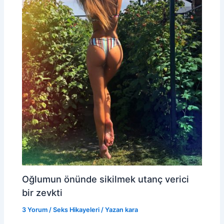
Oğlumun önünde sikilmek utanç verici
bir zevkti
3 Yorum
/
Seks Hikayeleri
/ Yazan
kara