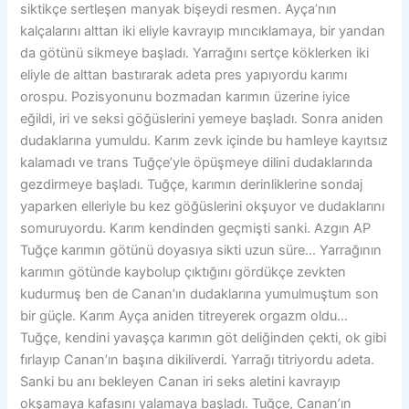
siktikçe sertleşen manyak bişeydi resmen. Ayça’nın
kalçalarını alttan iki eliyle kavrayıp mıncıklamaya, bir yandan
da götünü sikmeye başladı. Yarrağını sertçe köklerken iki
eliyle de alttan bastırarak adeta pres yapıyordu karımı
orospu. Pozisyonunu bozmadan karımın üzerine iyice
eğildi, iri ve seksi göğüslerini yemeye başladı. Sonra aniden
dudaklarına yumuldu. Karım zevk içinde bu hamleye kayıtsız
kalamadı ve trans Tuğçe’yle öpüşmeye dilini dudaklarında
gezdirmeye başladı. Tuğçe, karımın derinliklerine sondaj
yaparken elleriyle bu kez göğüslerini okşuyor ve dudaklarını
somuruyordu. Karım kendinden geçmişti sanki. Azgın AP
Tuğçe karımın götünü doyasıya sikti uzun süre… Yarrağının
karımın götünde kaybolup çıktığını gördükçe zevkten
kudurmuş ben de Canan’ın dudaklarına yumulmuştum son
bir güçle. Karım Ayça aniden titreyerek orgazm oldu…
Tuğçe, kendini yavaşça karımın göt deliğinden çekti, ok gibi
fırlayıp Canan’ın başına dikiliverdi. Yarrağı titriyordu adeta.
Sanki bu anı bekleyen Canan iri seks aletini kavrayıp
okşamaya kafasını yalamaya başladı. Tuğçe, Canan’ın