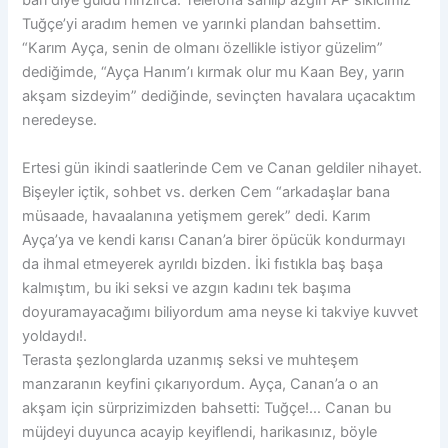
bari diye güldü hınzırca. Telefona sarılıp azgın AP sikicimiz
Tuğçe’yi aradım hemen ve yarınki plandan bahsettim.
“Karım Ayça, senin de olmanı özellikle istiyor güzelim”
dediğimde, “Ayça Hanım’ı kırmak olur mu Kaan Bey, yarın
akşam sizdeyim” dediğinde, sevinçten havalara uçacaktım
neredeyse.
Ertesi gün ikindi saatlerinde Cem ve Canan geldiler nihayet.
Bişeyler içtik, sohbet vs. derken Cem “arkadaşlar bana
müsaade, havaalanına yetişmem gerek” dedi. Karım
Ayça’ya ve kendi karısı Canan’a birer öpücük kondurmayı
da ihmal etmeyerek ayrıldı bizden. İki fıstıkla baş başa
kalmıştım, bu iki seksi ve azgın kadını tek başıma
doyuramayacağımı biliyordum ama neyse ki takviye kuvvet
yoldaydı!.
Terasta şezlonglarda uzanmış seksi ve muhteşem
manzaranın keyfini çıkarıyordum. Ayça, Canan’a o an
akşam için sürprizimizden bahsetti: Tuğçe!… Canan bu
müjdeyi duyunca acayip keyiflendi, harikasınız, böyle