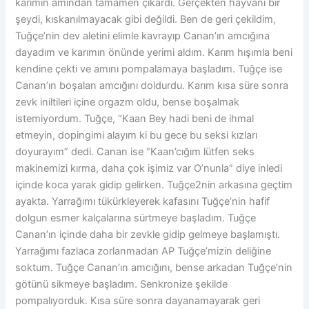
karımın amından tamamen çıkardı. Gerçekten hayvani bir
şeydi, kıskanılmayacak gibi değildi. Ben de geri çekildim,
Tuğçe’nin dev aletini elimle kavrayıp Canan’ın amcığına
dayadım ve karımın önünde yerimi aldım. Karım hışımla beni
kendine çekti ve amını pompalamaya başladım. Tuğçe ise
Canan’ın boşalan amcığını doldurdu. Karım kısa süre sonra
zevk iniltileri içine orgazm oldu, bense boşalmak
istemiyordum. Tuğçe, “Kaan Bey hadi beni de ihmal
etmeyin, dopingimi alayım ki bu gece bu seksi kızları
doyurayım” dedi. Canan ise “Kaan’cığım lütfen seks
makinemizi kırma, daha çok işimiz var O’nunla” diye inledi
içinde koca yarak gidip gelirken. Tuğçe2nin arkasına geçtim
ayakta. Yarrağımı tükürkleyerek kafasını Tuğçe’nin hafif
dolgun esmer kalçalarına sürtmeye başladım. Tuğçe
Canan’ın içinde daha bir zevkle gidip gelmeye başlamıştı.
Yarrağımı fazlaca zorlanmadan AP Tuğçe’mizin deliğine
soktum. Tuğçe Canan’ın amcığını, bense arkadan Tuğçe’nin
götünü sikmeye başladım. Senkronize şekilde
pompalıyorduk. Kısa süre sonra dayanamayarak geri