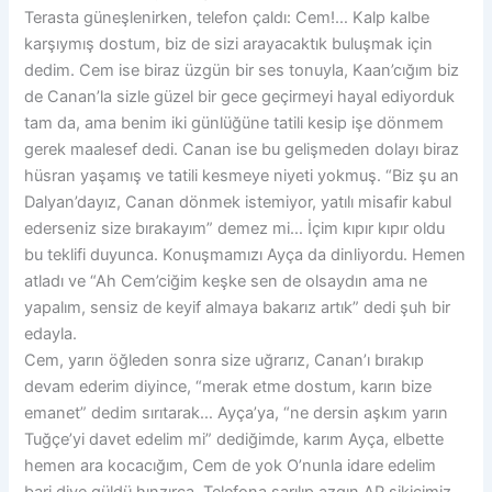
Terasta güneşlenirken, telefon çaldı: Cem!… Kalp kalbe
karşıymış dostum, biz de sizi arayacaktık buluşmak için
dedim. Cem ise biraz üzgün bir ses tonuyla, Kaan’cığım biz
de Canan’la sizle güzel bir gece geçirmeyi hayal ediyorduk
tam da, ama benim iki günlüğüne tatili kesip işe dönmem
gerek maalesef dedi. Canan ise bu gelişmeden dolayı biraz
hüsran yaşamış ve tatili kesmeye niyeti yokmuş. “Biz şu an
Dalyan’dayız, Canan dönmek istemiyor, yatılı misafir kabul
ederseniz size bırakayım” demez mi… İçim kıpır kıpır oldu
bu teklifi duyunca. Konuşmamızı Ayça da dinliyordu. Hemen
atladı ve “Ah Cem’ciğim keşke sen de olsaydın ama ne
yapalım, sensiz de keyif almaya bakarız artık” dedi şuh bir
edayla.
Cem, yarın öğleden sonra size uğrarız, Canan’ı bırakıp
devam ederim diyince, “merak etme dostum, karın bize
emanet” dedim sırıtarak… Ayça’ya, “ne dersin aşkım yarın
Tuğçe’yi davet edelim mi” dediğimde, karım Ayça, elbette
hemen ara kocacığım, Cem de yok O’nunla idare edelim