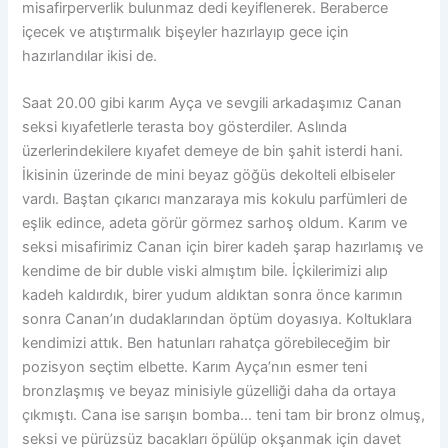
misafirperverlik bulunmaz dedi keyiflenerek. Beraberce
içecek ve atıştırmalık bişeyler hazırlayıp gece için
hazırlandılar ikisi de.
Saat 20.00 gibi karım Ayça ve sevgili arkadaşımız Canan
seksi kıyafetlerle terasta boy gösterdiler. Aslında
üzerlerindekilere kıyafet demeye de bin şahit isterdi hani.
İkisinin üzerinde de mini beyaz göğüs dekolteli elbiseler
vardı. Baştan çıkarıcı manzaraya mis kokulu parfümleri de
eşlik edince, adeta görür görmez sarhoş oldum. Karım ve
seksi misafirimiz Canan için birer kadeh şarap hazırlamış ve
kendime de bir duble viski almıştım bile. İçkilerimizi alıp
kadeh kaldırdık, birer yudum aldıktan sonra önce karımın
sonra Canan’ın dudaklarından öptüm doyasıya. Koltuklara
kendimizi attık. Ben hatunları rahatça görebileceğim bir
pozisyon seçtim elbette. Karım Ayça’nın esmer teni
bronzlaşmış ve beyaz minisiyle güzelliği daha da ortaya
çıkmıştı. Cana ise sarışın bomba… teni tam bir bronz olmuş,
seksi ve pürüzsüz bacakları öpülüp okşanmak için davet