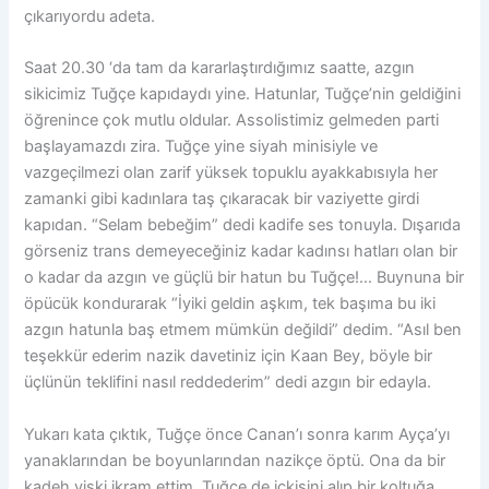
çıkarıyordu adeta.
Saat 20.30 ‘da tam da kararlaştırdığımız saatte, azgın
sikicimiz Tuğçe kapıdaydı yine. Hatunlar, Tuğçe’nin geldiğini
öğrenince çok mutlu oldular. Assolistimiz gelmeden parti
başlayamazdı zira. Tuğçe yine siyah minisiyle ve
vazgeçilmezi olan zarif yüksek topuklu ayakkabısıyla her
zamanki gibi kadınlara taş çıkaracak bir vaziyette girdi
kapıdan. “Selam bebeğim” dedi kadife ses tonuyla. Dışarıda
görseniz trans demeyeceğiniz kadar kadınsı hatları olan bir
o kadar da azgın ve güçlü bir hatun bu Tuğçe!… Buynuna bir
öpücük kondurarak “İyiki geldin aşkım, tek başıma bu iki
azgın hatunla baş etmem mümkün değildi” dedim. “Asıl ben
teşekkür ederim nazik davetiniz için Kaan Bey, böyle bir
üçlünün teklifini nasıl reddederim” dedi azgın bir edayla.
Yukarı kata çıktık, Tuğçe önce Canan’ı sonra karım Ayça’yı
yanaklarından be boyunlarından nazikçe öptü. Ona da bir
kadeh viski ikram ettim. Tuğçe de içkisini alıp bir koltuğa