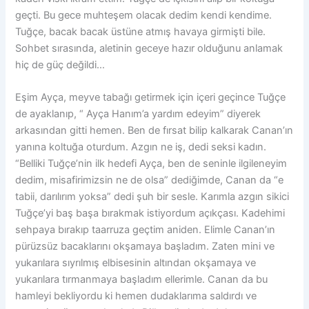
geçti. Bu gece muhteşem olacak dedim kendi kendime.
Tuğçe, bacak bacak üstüne atmış havaya girmişti bile.
Sohbet sırasında, aletinin geceye hazır olduğunu anlamak
hiç de güç değildi…
Eşim Ayça, meyve tabağı getirmek için içeri geçince Tuğçe
de ayaklanıp, “ Ayça Hanım’a yardım edeyim” diyerek
arkasından gitti hemen. Ben de fırsat bilip kalkarak Canan’ın
yanına koltuğa oturdum. Azgın ne iş, dedi seksi kadın.
“Belliki Tuğçe’nin ilk hedefi Ayça, ben de seninle ilgileneyim
dedim, misafirimizsin ne de olsa” dediğimde, Canan da “e
tabii, darılırım yoksa” dedi şuh bir sesle. Karımla azgın sikici
Tuğçe’yi baş başa bırakmak istiyordum açıkçası. Kadehimi
sehpaya bırakıp taarruza geçtim aniden. Elimle Canan’ın
pürüzsüz bacaklarını okşamaya başladım. Zaten mini ve
yukarılara sıyrılmış elbisesinin altından okşamaya ve
yukarılara tırmanmaya başladım ellerimle. Canan da bu
hamleyi bekliyordu ki hemen dudaklarıma saldırdı ve