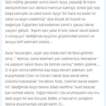
üçlü müthiş geceden sonra karım Ayça, yaşadığı ilk trans
deneyiminden son derece memnun kalmıştı. Ertesi gün baş
başa kalmıştık ve seksi karım Ayça “bir trans bu kadar mı
seksi ve azgın olabilirmiş” diye büyük bir hayret ve
beğeniyle Tuğçe’den bahsederken sanki o geceyi tekrar
yaşıyor gibiydi. “Aşkım sen yeter ki iste, tekrar davet ederiz
o orospuyu” dediğimde Ayça’nın gözlerindeki sevinci ve
arzuyu tarif edemem sizlere…
Ayça “kocacığım, azgın şey arada seni de fena götürdü
ama…” diyince, sanki istemem yan cebime koy dercesine “
ne yapayım aşkım bunu da tatmak varmış” dedim gülerek…
3-4 gün sonra tatilimize baş başa devam ederken, son
buluşmadaki Cem ve Canan’ı tekrar bize davet etme
sözümü hatırlatarak “ne dersin fıstık, Cem’leri davet edelim
mi” dediğimde Ayça hemen atladı teklifime “evet bişeyler
içer sohbet ederiz, Tuğçe Hanım’ı ! da unutmayalım olur mu
dedi azgın bir ses tonuyla. Belliki, o hayvan’ın yarağının
tadına doyamamıştı sevgili karım )…