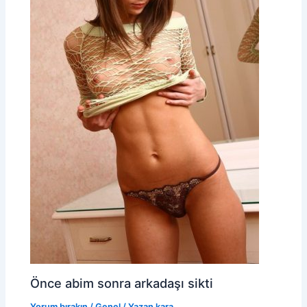
Önce abim sonra arkadaşı sikti
Yorum bırakın
/
Genel
/ Yazan
kara