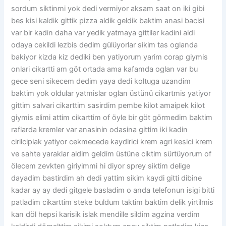
sordum siktinmi yok dedi vermiyor aksam saat on iki gibi
bes kisi kaldik gittik pizza aldik geldik baktim anasi bacisi
var bir kadin daha var yedik yatmaya gittiler kadini aldi
odaya cekildi lezbis dedim gülüyorlar sikim tas oglanda
bakiyor kizda kiz dediki ben yatiyorum yarim corap giymis
onlari cikartti am göt ortada ama kafamda oglan var bu
gece seni sikecem dedim yaya dedi koltuga uzandim
baktim yok oldular yatmislar oglan üstünü cikartmis yatiyor
gittim salvari cikarttim sasirdim pembe kilot amaipek kilot
giymis elimi attim cikarttim of öyle bir göt görmedim baktim
raflarda kremler var anasinin odasina gittim iki kadin
cirilciplak yatiyor cekmecede kaydirici krem agri kesici krem
ve sahte yaraklar aldim geldim üstüne ciktim sürtüyorum of
ölecem zevkten giriyimmi hi diyor sprey siktim delige
dayadim bastirdim ah dedi yattim sikim kaydi gitti dibine
kadar ay ay dedi gitgele basladim o anda telefonun isigi bitti
patladim cikarttim steke buldum taktim baktim delik yirtilmis
kan döl hepsi karisik islak mendille sildim agzina verdim