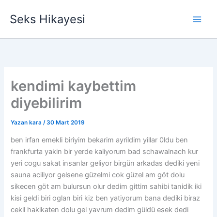
İçeriğe
Seks Hikayesi
atla
kendimi kaybettim
diyebilirim
Yazan
kara
/
30 Mart 2019
ben irfan emekli biriyim bekarim ayrildim yillar 0ldu ben
frankfurta yakin bir yerde kaliyorum bad schawalnach kur
yeri cogu sakat insanlar geliyor birgün arkadas dediki yeni
sauna aciliyor gelsene güzelmi cok güzel am göt dolu
sikecen göt am bulursun olur dedim gittim sahibi tanidik iki
kisi geldi biri oglan biri kiz ben yatiyorum bana dediki biraz
cekil hakikaten dolu gel yavrum dedim güldü esek dedi