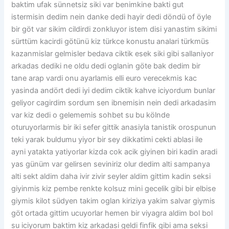
baktim ufak sünnetsiz siki var benimkine bakti gut
istermisin dedim nein danke dedi hayir dedi döndü of öyle
bir göt var sikim cildirdi zonkluyor istem disi yanastim sikimi
sürttüm kacirdi götünü kiz türkce konustu analari türkmüs
kazanmislar gelmisler bedava ciktik esek siki gibi sallaniyor
arkadas dediki ne oldu dedi oglanin göte bak dedim bir
tane arap vardi onu ayarlamis elli euro verecekmis kac
yasinda andört dedi iyi dedim ciktik kahve iciyordum bunlar
geliyor cagirdim sordum sen ibnemisin nein dedi arkadasim
var kiz dedi o gelememis sohbet su bu kölnde
oturuyorlarmis bir iki sefer gittik anasiyla tanistik orospunun
teki yarak buldumu yiyor bir sey dikkatimi cekti ablasi ile
ayni yatakta yatiyorlar kizda cok acik giyinen biri kadin aradi
yas günüm var gelirsen seviniriz olur dedim alti sampanya
alti sekt aldim daha ivir zivir seyler aldim gittim kadin seksi
giyinmis kiz pembe renkte kolsuz mini gecelik gibi bir elbise
giymis kilot südyen takim oglan kiriziya yakim salvar giymis
göt ortada gittim ucuyorlar hemen bir viyagra aldim bol bol
su iciyorum baktim kiz arkadasi geldi finfik gibi ama seksi