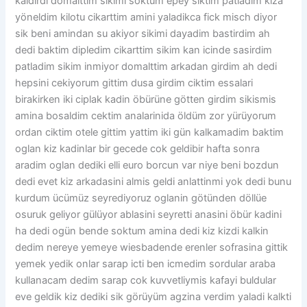
kaldirdi dömalttim sikimi soktum epey siktim patladim kiza
yöneldim kilotu cikarttim amini yaladikca fick misch diyor
sik beni amindan su akiyor sikimi dayadim bastirdim ah
dedi baktim dipledim cikarttim sikim kan icinde sasirdim
patladim sikim inmiyor domalttim arkadan girdim ah dedi
hepsini cekiyorum gittim dusa girdim ciktim essalari
birakirken iki ciplak kadin öbürüne götten girdim sikismis
amina bosaldim cektim analarinida öldüm zor yürüyorum
ordan ciktim otele gittim yattim iki gün kalkamadim baktim
oglan kiz kadinlar bir gecede cok geldibir hafta sonra
aradim oglan dediki elli euro borcun var niye beni bozdun
dedi evet kiz arkadasini almis geldi anlattinmi yok dedi bunu
kurdum ücümüz seyrediyoruz oglanin götünden döllüe
osuruk geliyor gülüyor ablasini seyretti anasini öbür kadini
ha dedi ogün bende soktum amina dedi kiz kizdi kalkin
dedim nereye yemeye wiesbadende erenler sofrasina gittik
yemek yedik onlar sarap icti ben icmedim sordular araba
kullanacam dedim sarap cok kuvvetliymis kafayi buldular
eve geldik kiz dediki sik görüyüm agzina verdim yaladi kalkti