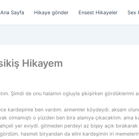
Ana Sayfa
Hikaye gönder
Ensest Hikayeler
Sex 
sikiş Hikayem
ıştım. Şimdi de onu halamın ogluyla şikişirken gördüklerimi 
ce kardeşimle ben vardım. annemler köydeydi. aksam olunc
 kıyak olmamıştı o yüzden ben bira alamya çıkacaktım. ama k
hçeli yer eviydi. gitmeden perdeyi az bişey açık bırakara
gördüm. hasmet biryandan da elini kardeşimin iri memeleri