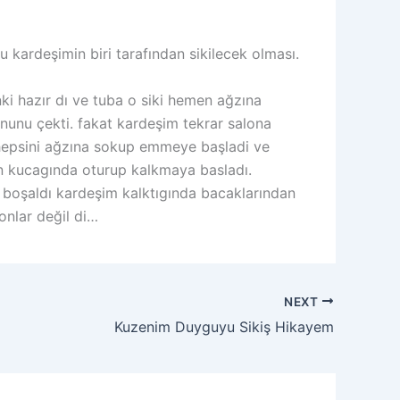
 kardeşimin biri tarafından sikilecek olması.
ki hazır dı ve tuba o siki hemen ağzına
nunu çekti. fakat kardeşim tekrar salona
in hepsini ağzına sokup emmeye başladi ve
etin kucagında oturup kalkmaya basladı.
e boşaldı kardeşim kalktıgında bacaklarından
onlar değil di…
NEXT
Kuzenim Duyguyu Sikiş Hikayem