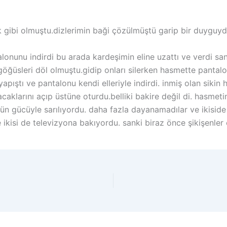
k gibi olmuştu.dizlerimin baği çözülmüştü garip bir duyguydu
onunu indirdi bu arada kardeşimin eline uzattı ve verdi san
ğüsleri döl olmuştu.gidip onları silerken hasmette pantalo
yapıştı ve pantalonu kendi elleriyle indirdi. inmiş olan sik
 bacaklarını açıp üstüne oturdu.belliki bakire değil di. hasm
ün gücüyle sarılıyordu. daha fazla dayanamadılar ve ikisid
 ikisi de televizyona bakıyordu. sanki biraz önce şikişenler 