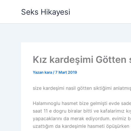
İçeriğe
Seks Hikayesi
atla
Kız kardeşimi Götten 
Yazan
kara
/
7 Mart 2019
size kardeşimi nasil götten siktiğimi anlatm
Halamınoglu hasmet bize gelmişti evde sade
saat 11 e dogru biralar bitti ve kafalarimız
yapacaklarını da merak ediyordum. evimiz ba
uzattığım da kardeşimle hasmeti öpüşürken 