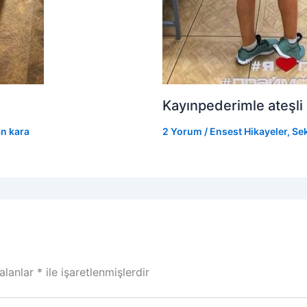
Kayınpederimle ateşli
an
kara
2 Yorum
/
Ensest Hikayeler
,
Sek
 alanlar
*
ile işaretlenmişlerdir