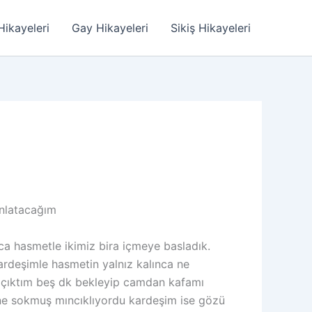
Hikayeleri
Gay Hikayeleri
Sikiş Hikayeleri
anlatacağım
a hasmetle ikimiz bira içmeye basladık.
ardeşimle hasmetin yalnız kalınca ne
k çıktım beş dk bekleyip camdan kafamı
ne sokmuş mıncıklıyordu kardeşim ise gözü