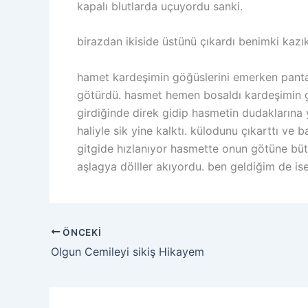
kapalı blutlarda uçuyordu sanki.
birazdan ikiside üstünü çıkardı benimki kazı
hamet kardeşimin göğüslerini emerken pantal
götürdü. hasmet hemen bosaldı kardeşimin gö
girdiğinde direk gidip hasmetin dudaklarına 
haliyle sik yine kalktı. külodunu çıkarttı ve
gitgide hızlanıyor hasmette onun götüne büt
aşlagya dölller akıyordu. ben geldiğim de ise
ÖNCEKI
Olgun Cemileyi sikiş Hikayem