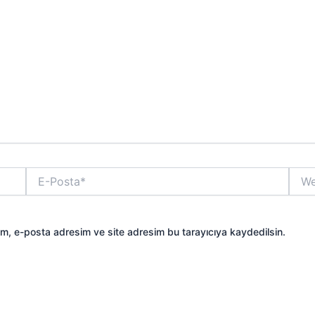
E-
Web
Posta*
sitesi
ım, e-posta adresim ve site adresim bu tarayıcıya kaydedilsin.