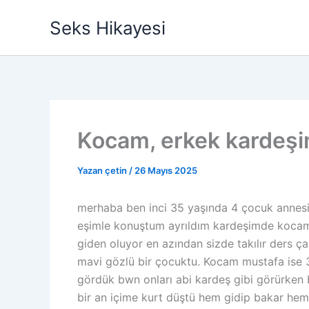
İçeriğe
Seks Hikayesi
atla
Kocam, erkek kardeşim
Yazan
çetin
/
26 Mayıs 2025
merhaba ben inci 35 yaşında 4 çocuk annesi
eşimle konuştum ayrıldım kardeşimde kocamla
giden oluyor en azından sizde takılır ders 
mavi gözlü bir çocuktu. Kocam mustafa ise 38
gördük bwn onları abi kardeş gibi görürken 
bir an içime kurt düştü hem gidip bakar he