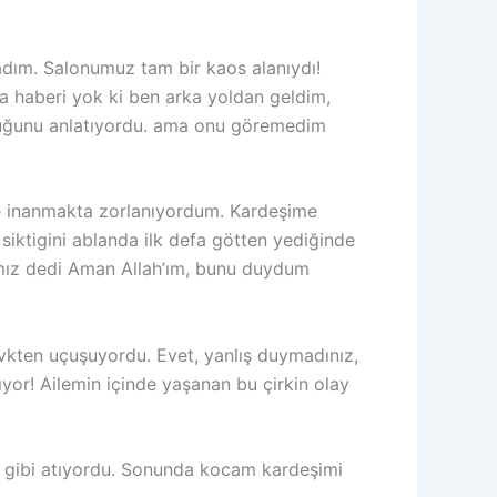
adım. Salonumuz tam bir kaos alanıydı!
 haberi yok ki ben arka yoldan geldim,
olduğunu anlatıyordu. ama onu göremedim
ne inanmakta zorlanıyordum. Kardeşime
siktigini ablanda ilk defa götten yediğinde
lamız dedi Aman Allah’ım, bunu duydum
evkten uçuşuyordu. Evet, yanlış duymadınız,
ıyor! Ailemin içinde yaşanan bu çirkin olay
li gibi atıyordu. Sonunda kocam kardeşimi