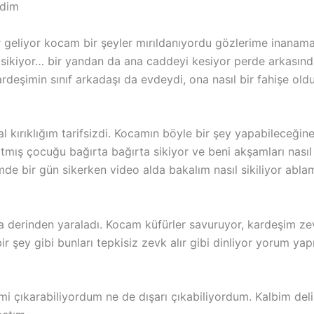
rdim
er geliyor kocam bir şeyler mırıldanıyordu gözlerime inanam
ikiyor… bir yandan da ana caddeyi kesiyor perde arkasında
Kardeşimin sınıf arkadaşı da evdeydi, ona nasıl bir fahişe 
kırıklığım tarifsizdi. Kocamın böyle bir şey yapabileceği
ış çocuğu bağırta bağırta sikiyor ve beni akşamları nasıl 
imde bir gün sikerken video alda bakalım nasıl sikiliyor ab
da derinden yaraladı. Kocam küfürler savuruyor, kardeşim z
ir şey gibi bunları tepkisiz zevk alır gibi dinliyor yorum yap
imi çıkarabiliyordum ne de dışarı çıkabiliyordum. Kalbim de