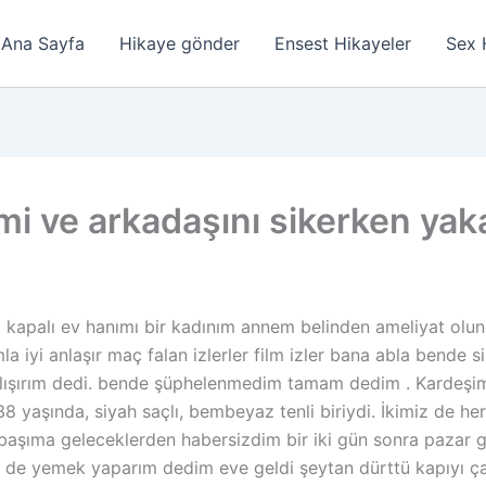
Ana Sayfa
Hikaye gönder
Ensest Hikayeler
Sex 
i ve arkadaşını sikerken yak
 kapalı ev hanımı bir kadınım annem belinden ameliyat olun
 iyi anlaşır maç falan izlerler film izler bana abla bende
çalışırım dedi. bende şüphelenmedim tamam dedim . Kardeşim
 yaşında, siyah saçlı, bembeyaz tenli biriydi. İkimiz de her
başıma geleceklerden habersizdim bir iki gün sonra pazar 
m de yemek yaparım dedim eve geldi şeytan dürttü kapıyı ç