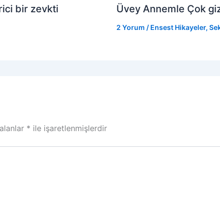
ci bir zevkti
Üvey Annemle Çok gizli
2 Yorum
/
Ensest Hikayeler
,
Sek
 alanlar
*
ile işaretlenmişlerdir