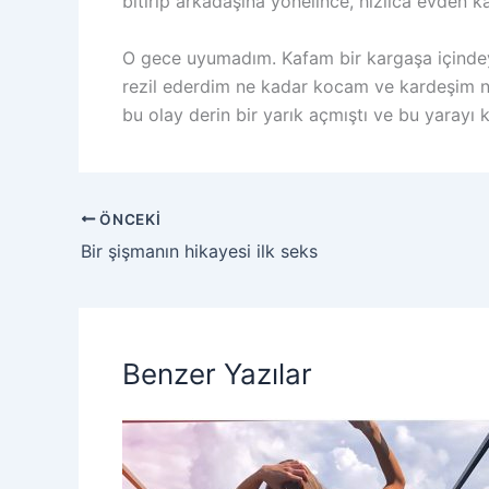
bitirip arkadaşına yönelince, hızlıca evden k
O gece uyumadım. Kafam bir kargaşa içindey
rezil ederdim ne kadar kocam ve kardeşim 
bu olay derin bir yarık açmıştı ve bu yarayı
ÖNCEKI
Bir şişmanın hikayesi ilk seks
Benzer Yazılar