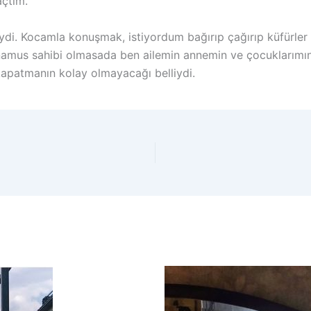
açtım.
di. Kocamla konuşmak, istiyordum bağırıp çağırıp küfürler
namus sahibi olmasada ben ailemin annemin ve çocuklarımı
 kapatmanın kolay olmayacağı belliydi.