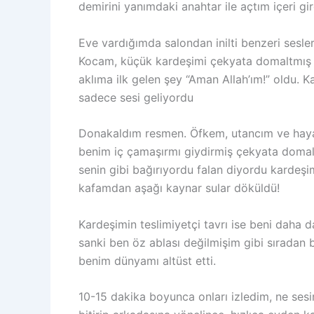
demirini yanımdaki anahtar ile açtım içeri gi
Eve vardığımda salondan inilti benzeri sesl
Kocam, küçük kardeşimi çekyata domaltmış s
aklıma ilk gelen şey “Aman Allah’ım!” oldu. 
sadece sesi geliyordu
Donakaldım resmen. Öfkem, utancım ve hayal 
benim iç çamaşırmı giydirmiş çekyata domaltm
senin gibi bağırıyordu falan diyordu kardeş
kafamdan aşağı kaynar sular döküldü!
Kardeşimin teslimiyetçi tavrı ise beni daha 
sanki ben öz ablası değilmişim gibi sıradan b
benim dünyamı altüst etti.
10-15 dakika boyunca onları izledim, ne ses