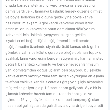
onada banada istek artırıcı verdi ayrıca ona sertleştirici
damla verdi ve kullanmaya başladık herşey düzene girmişti
ve böyle ilerlerken bir o güne geldik yine böyle kahve
hazırlıyorum akşam 9 gibi kendi kahveme kendi istek
artırıcımı onun kahvesine onun damlalarını döküyorum
kahvemizi içip ilişkimizi yaşıyacaktık işten geldim
kıyafetlerimi beğendiğini değiştirmemi istedi bende
değiştirmedim üzerimde siyah diz üstü kumaş etek gri bir
gömlek siyah ince külotlu çorap ve bileğe dolanan topuklu
ayakkabılarım vardı eşim benden sütyenimi çıkarmamı istedi
değişik bir fantezi kurmuştu ve bende heyecanlanmıştım
yani gömleğimden göğüs uçlarım belli oluyordu bu şekilde
kahvelerimizi hazırlıyordum tam ilaçları koyduğum an eşimin
telefonu çaldı ve kendisi ticaretle uğraşıyor iş için akşamları
müşterileri geliyor gidip 1 2 saat sonra geliyordu öyle bir iş
çıkmıştı kahveler hazırdı tam o sıradada kapı çaldı ve
eşimden 15 yaş büyük olan eskiden beri tanışmışlığı olan
hasan abi gelmişti arada gelirdi tavla oynardı içeri buyur etti