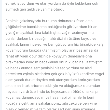
etmek istiyordum ve utanıyordum da öyle beklerken çok
sürmedi geri geldi ve yanıma oturdu
Benimle şakalaşıyodu burnuma dokunarak felan ama
göğüslerime bacaklarıma baktığınıda görüyordum bir an
giydiğim ayakkabılara takıldı işte ayağını acıtmıyor mu
bunlar derken bir bacağımı aldı dizinin üstüne koydu ve
ayakkabılarımı inceledi ve ben gülüyorum hiç birşekilde karşı
koyamıyorum birazda utanmıştım olayların başlaması da
rahat ettiysen öbür dizinide koyuyum demesiyle ona
bırakmadan kendim bacaklarımı onun kucağına uzatmıştım
ve bacaklarımda sert penisini hissediyordum ve aleti
gerçekten eşimin aletinden çok çok büyüktü kendime engel
olamıyacak durumdaydım çok utanıyordum korkuyordum
ama o an istek artıcının etkisiyle ve olduğumuz durumdan
heyecan vardı üzerimde bu heyecandan ötürü ona karşı
koyamaz durumdaydım ve hasan abi bi hamle ile beni
kucağına çekti ama şakalaşıyoruz gibi çekti ve ben yine
bişey diyemedim ve tam olarak sert penisinin üzerinde