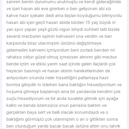
sanırım benim durumumu unutmuştu ve kendi gideceğinide
ve içeri hasan abi eve girerken o ben geliyorum abi siz
kahve hazır içekalın dedi ama ilaçları koyduğumu bilmiyordu
hasan abi içeri geçti hasan abide bizden 15 yaş büyük iri
yarı spor yapan yeşil gözlü olgun biriydi sohbeti tatlı bizide
severdi mecburen eşimin kahvesini ona verdim ve ben
karşısında biraz utanmıştım üstümü değiştirmeye
gidemedim kahvemi içmiyordum beni zorladı benden mi
rahatsız oldun güzel olmuş içmezsen alınırım gibi mecbur
bende içtim ve etkisi yarım saat içinde gelen ilaçlardı çok
heyecan basmıştı ve hasan abinin hareketlerinden de
anlıyordum onunda neler hissettiğini patlamaya hazır
bomba gibiydik tv izlerken bana baktığını hissediyordum ve
hoşuma gitmeye başlamıştı ama bir yandanda kendimi çok
suçlu hissediyorum ve bir anda tuvalete gitmek için ayağa
kalktı ve bende istemsizce onun penisine baktım ve
gerçekten baya sert ve belli olacak konumdaydı ve o
baktığımı görmüştü çok utanmıştım o an o gittikten sonra
ben oturduğum yerde bacak bacak üstüne attım onu tahrik