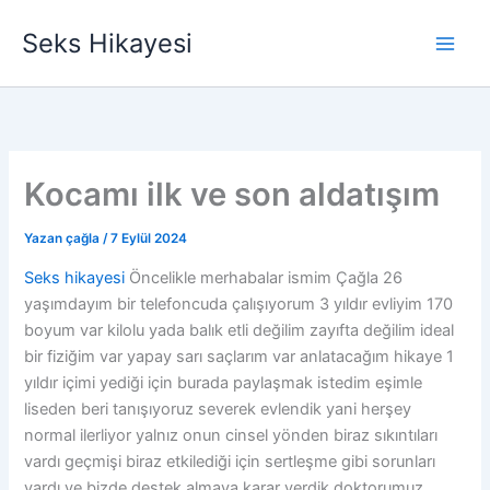
İçeriğe
Seks Hikayesi
atla
Kocamı ilk ve son aldatışım
Yazan
çağla
/
7 Eylül 2024
Seks hikayesi
Öncelikle merhabalar ismim Çağla 26
yaşımdayım bir telefoncuda çalışıyorum 3 yıldır evliyim 170
boyum var kilolu yada balık etli değilim zayıfta değilim ideal
bir fiziğim var yapay sarı saçlarım var anlatacağım hikaye 1
yıldır içimi yediği için burada paylaşmak istedim eşimle
liseden beri tanışıyoruz severek evlendik yani herşey
normal ilerliyor yalnız onun cinsel yönden biraz sıkıntıları
vardı geçmişi biraz etkilediği için sertleşme gibi sorunları
vardı ve bizde destek almaya karar verdik doktorumuz