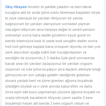
Sikiş Hikayesi
Amatör bi şekilde yaladım ve beni tekrar
kucağına aldı bir anda içime soktu titremeye başladım böyle
bi zevk olamazdı bir yandan titiriyorum bir yanda
bağırıyorum bir yandan utanıyorum sonradan pişman
olacağımı biliyorum ama herşeye değer bi zevkti penisini
soktuktan sonra bana dediki gözlerinn kaydı güzel mi
bende istemsizce kısık bi sesle evet sevgilim dedim sonra
hızlı hızlı girmeye başladı bana orospum diyordu ve ben çok
zevk alıyordum ayağa kalktı ben kucağındayken ve
sevdiğim bir poziyondu 2 3 dakika öyle girdi sonrasında
bacak arası bir yandan öpüşüyoruz bir yandan orgazm
oluyorum ve oda içime boşalıyor ama ilaçların etkisiyle isteği
gitmiyordu en son yatağa gidelim dediğinde giderken
duvara yasladı beni ve içime girerken ağzıma boşalmak
istediğini söyledi ve o zevk anında kabul ettim ve daha
önce eşim bile bunu yapmamıştı yüzüme ağzıma boşaldı ve
orada bitmiştik bacaklarım titriyodu yarım saatte 3 kere
boşalmıştı hasan abi bende 2 kere orgazm oldum ve