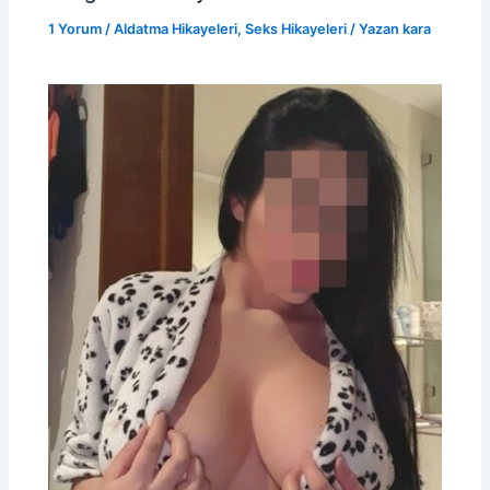
1 Yorum
/
Aldatma Hikayeleri
,
Seks Hikayeleri
/ Yazan
kara