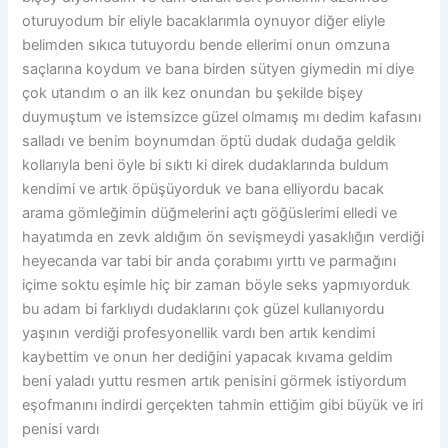
oturuyodum bir eliyle bacaklarımla oynuyor diğer eliyle
belimden sıkıca tutuyordu bende ellerimi onun omzuna
saçlarına koydum ve bana birden sütyen giymedin mi diye
çok utandım o an ilk kez onundan bu şekilde bişey
duymuştum ve istemsizce güzel olmamış mı dedim kafasını
salladı ve benim boynumdan öptü dudak dudağa geldik
kollarıyla beni öyle bi sıktı ki direk dudaklarında buldum
kendimi ve artık öpüşüyorduk ve bana elliyordu bacak
arama gömleğimin düğmelerini açtı göğüslerimi elledi ve
hayatımda en zevk aldığım ön sevişmeydi yasaklığın verdiği
heyecanda var tabi bir anda çorabımı yırttı ve parmağını
içime soktu eşimle hiç bir zaman böyle seks yapmıyorduk
bu adam bi farklıydı dudaklarını çok güzel kullanıyordu
yaşının verdiği profesyonellik vardı ben artık kendimi
kaybettim ve onun her dediğini yapacak kıvama geldim
beni yaladı yuttu resmen artık penisini görmek istiyordum
eşofmanını indirdi gerçekten tahmin ettiğim gibi büyük ve iri
penisi vardı