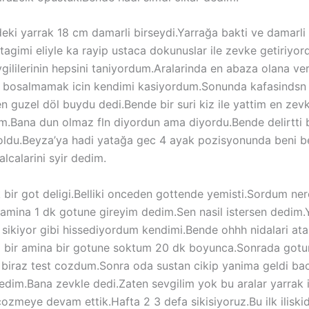
ndeki yarrak 18 cm damarli birseydi.Yarrağa bakti ve damarli
artagimi eliyle ka rayip ustaca dokunuslar ile zevke getiriy
evgililerinin hepsini taniyordum.Aralarinda en abaza olana 
e bosalmamak icin kendimi kasiyordum.Sonunda kafasindsn 
en guzel döl buydu dedi.Bende bir suri kiz ile yattim en z
.Bana dun olmaz fln diyordun ama diyordu.Bende delirtti ben
 oldu.Beyza’ya hadi yatağa gec 4 ayak pozisyonunda beni 
alcalarini syir dedim.
bir got deligi.Belliki onceden gottende yemisti.Sordum ne
k amina 1 dk gotune gireyim dedim.Sen nasil istersen dedim.
 sikiyor gibi hissediyordum kendimi.Bende ohhh nidalari at
 bir amina bir gotune soktum 20 dk boyunca.Sonrada gotun
biraz test cozdum.Sonra oda sustan cikip yanima geldi bac
edim.Bana zevkle dedi.Zaten sevgilim yok bu aralar yarrak 
cozmeye devam ettik.Hafta 2 3 defa sikisiyoruz.Bu ilk iliski