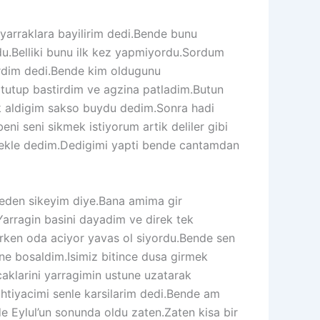
 yarraklara bayilirim dedi.Bende bunu
ordu.Belliki bunu ilk kez yapmiyordu.Sordum
verdim dedi.Bende kim oldugunu
tutup bastirdim ve agzina patladim.Butun
evk aldigim sakso buydu dedim.Sonra hadi
i seni sikmek istiyorum artik deliler gibi
bekle dedim.Dedigimi yapti bende cantamdan
reden sikeyim diye.Bana amima gir
Yarragin basini dayadim ve direk tek
arken oda aciyor yavas ol siyordu.Bende sen
e bosaldim.Isimiz bitince dusa girmek
aklarini yarragimin ustune uzatarak
ihtiyacimi senle karsilarim dedi.Bende am
de Eylul’un sonunda oldu zaten.Zaten kisa bir