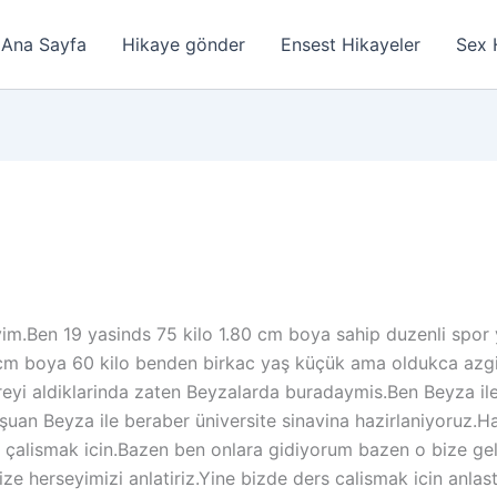
Ana Sayfa
Hikaye gönder
Ensest Hikayeler
Sex 
en 19 yasinds 75 kilo 1.80 cm boya sahip duzenli spor yapa
m boya 60 kilo benden birkac yaş küçük ama oldukca azgin 
reyi aldiklarinda zaten Beyzalarda buradaymis.Ben Beyza 
uan Beyza ile beraber üniversite sinavina hazirlaniyoruz.Hal
uz çalismak icin.Bazen ben onlara gidiyorum bazen o bize ge
e herseyimizi anlatiriz.Yine bizde ders calismak icin anlas