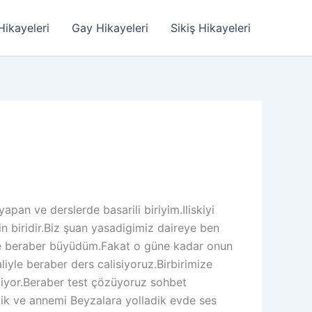
Hikayeleri
Gay Hikayeleri
Sikiş Hikayeleri
n ve derslerde basarili biriyim.Iliskiyi
biridir.Biz şuan yasadigimiz daireye ben
ile beraber büyüdüm.Fakat o güne kadar onun
iyle beraber ders calisiyoruz.Birbirimize
liyor.Beraber test çözüyoruz sohbet
tik ve annemi Beyzalara yolladik evde ses