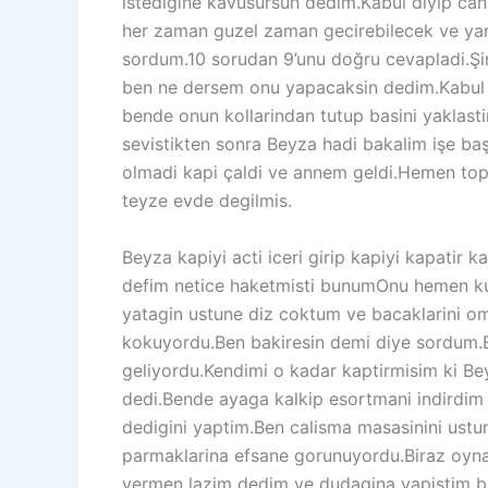
istedigine kavusursun dedim.Kabul diyip can 
her zaman guzel zaman gecirebilecek ve yani
sordum.10 sorudan 9’unu doğru cevapladi.Şim
ben ne dersem onu yapacaksin dedim.Kabul 
bende onun kollarindan tutup basini yaklasti
sevistikten sonra Beyza hadi bakalim işe b
olmadi kapi çaldi ve annem geldi.Hemen top
teyze evde degilmis.
Beyza kapiyi acti iceri girip kapiyi kapatir
defim netice haketmisti bunumOnu hemen ku
yatagin ustune diz coktum ve bacaklarini om
kokuyordu.Ben bakiresin demi diye sordum.Ba
geliyordu.Kendimi o kadar kaptirmisim ki B
dedi.Bende ayaga kalkip esortmani indirdim
dedigini yaptim.Ben calisma masasinini ust
parmaklarina efsane gorunuyordu.Biraz oyna
vermen lazim dedim ve dudagina yapistim bi