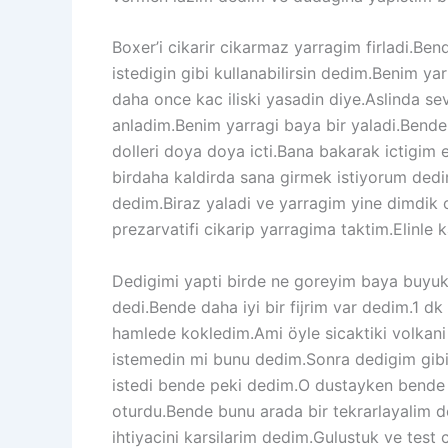
Boxer’i cikarir cikarmaz yarragim firladi.Be
istedigin gibi kullanabilirsin dedim.Benim y
daha once kac iliski yasadin diye.Aslinda s
anladim.Benim yarragi baya bir yaladi.Bend
dolleri doya doya icti.Bana bakarak ictigim 
birdaha kaldirda sana girmek istiyorum dedim
dedim.Biraz yaladi ve yarragim yine dimdik
prezarvatifi cikarip yarragima taktim.Elinle k
Dedigimi yapti birde ne goreyim baya buyuk 
dedi.Bende daha iyi bir fijrim var dedim.1 d
hamlede kokledim.Ami öyle sicaktiki volkani
istemedin mi bunu dedim.Sonra dedigim gibi
istedi bende peki dedim.O dustayken bende 
oturdu.Bende bunu arada bir tekrarlayalim d
ihtiyacini karsilarim dedim.Gulustuk ve test 