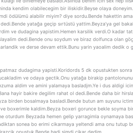
kulagi ile dinlemeye basladi.Aslinda benim icin sex hep ilis
nda kendim olabilecegim bir iliskidir.Beyse olaya doneyim.
di ödülümü alabilir miyim? diye sordu.Bende hakettin ama 
dedi.Bende yatağa geçip sırtüstü yattim.Beyza’ya gel bak
rdim ve dudagina yapistim.Hemen karsilik verdi.O kadar tat
aşlayalim dedi.Bende onu soydum ve biraz dolfunca olan gö
arlandik ve derse devam ettik.Bunu yarin yaoalim dedik o 
 kapatmaz dudagima yapisti.Koridords 5 dk opustukten sonra h
cakladim ve odaya gectik.Onu yatağa birakip pantolonunu
zuma aldim ve amini yalamaya basladjm.Ye i dus aldigi icin
na hayir bakire degilim rahat ol dedi.Bende daha bir hirs
eyza birden bosalmaya basladi.Bende butun am suyunu ictim
 ve boxerimle kaldim.Beyza boxeri gorunce bekle soyma bi
une oturdum Beyzada hemen gelip yarragimla oynamaya basl
diktan sonea bo erimi cikarmaya yeltendi ama onu tutup bu
razcik opustuk.Bende hadi simdi cikar dedim.