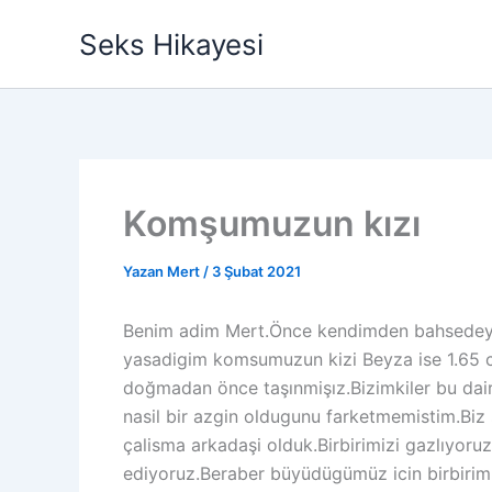
İçeriğe
Seks Hikayesi
atla
Komşumuzun kızı
Yazan
Mert
/
3 Şubat 2021
Benim adim Mert.Önce kendimden bahsedeyim.B
yasadigim komsumuzun kizi Beyza ise 1.65 c
doğmadan önce taşınmişız.Bizimkiler bu dai
nasil bir azgin oldugunu farketmemistim.Biz ş
çalisma arkadaşi olduk.Birbirimizi gazlıyor
ediyoruz.Beraber büyüdügümüz icin birbirimiz