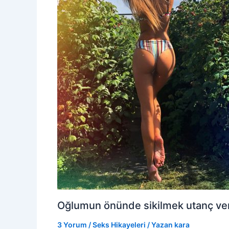
Oğlumun önünde sikilmek utanç veri
3 Yorum
/
Seks Hikayeleri
/ Yazan
kara