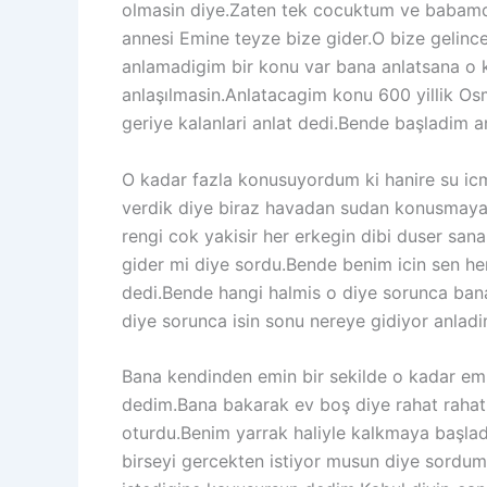
olmasin diye.Zaten tek cocuktum ve babamda 
annesi Emine teyze bize gider.O bize gelin
anlamadigim bir konu var bana anlatsana o k
anlaşılmasin.Anlatacagim konu 600 yillik Osm
geriye kalanlari anlat dedi.Bende başladim 
O kadar fazla konusuyordum ki hanire su icm
verdik diye biraz havadan sudan konusmaya 
rengi cok yakisir her erkegin dibi duser sa
gider mi diye sordu.Bende benim icin sen he
dedi.Bende hangi halmis o diye sorunca ban
diye sorunca isin sonu nereye gidiyor anla
Bana kendinden emin bir sekilde o kadar e
dedim.Bana bakarak ev boş diye rahat rahat
oturdu.Benim yarrak haliyle kalkmaya başla
birseyi gercekten istiyor musun diye sordu