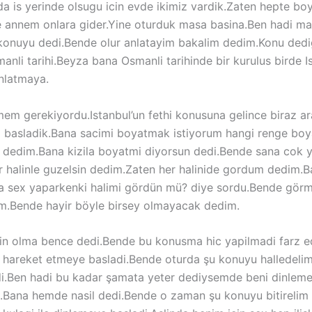
is yerinde olsugu icin evde ikimiz vardik.Zaten hepte boy
ce annem onlara gider.Yine oturduk masa basina.Ben hadi m
onuyu dedi.Bende olur anlatayim bakalim dedim.Konu dedigi
anli tarihi.Beyza bana Osmanli tarihinde bir kurulus birde 
anlatmaya.
em gerekiyordu.Istanbul’un fethi konusuna gelince biraz ar
basladik.Bana sacimi boyatmak istiyorum hangi renge boya
na dedim.Bana kizila boyatmi diyorsun dedi.Bende sana cok y
r halinle guzelsin dedim.Zaten her halinide gordum dedim.
a sex yaparkenki halimi gördün mü? diye sordu.Bende görm
dim.Bende hayir böyle birsey olmayacak dedim.
min olma bence dedi.Bende bu konusma hic yapilmadi farz
 hareket etmeye basladi.Bende oturda şu konuyu halledeli
di.Ben hadi bu kadar şamata yeter dediysemde beni dinleme
m.Bana hemde nasil dedi.Bende o zaman şu konuyu bitirelim