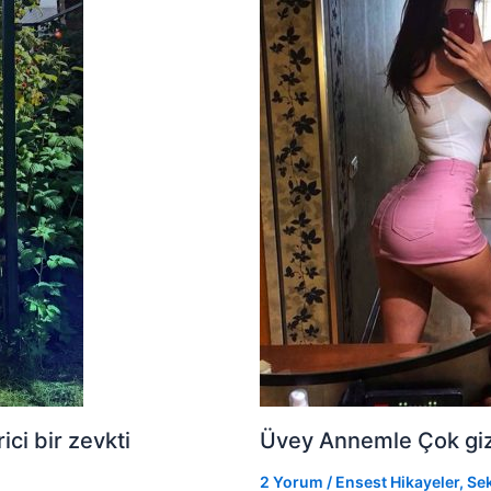
ci bir zevkti
Üvey Annemle Çok gizli
2 Yorum
/
Ensest Hikayeler
,
Sek