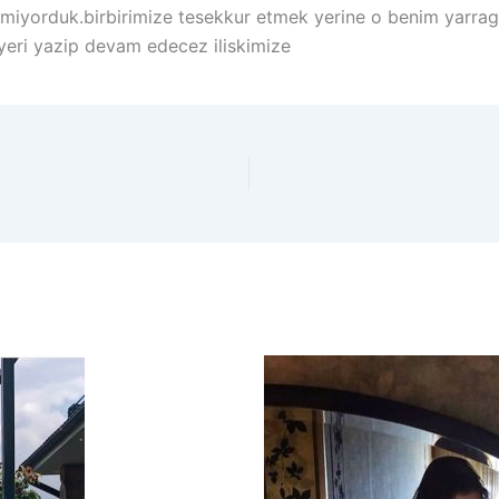
 etmiyorduk.birbirimize tesekkur etmek yerine o benim yarra
 yeri yazip devam edecez iliskimize