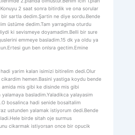
kilerimde 2.planda olmustur.Benim icin 1.plan
Konuyu 2 saat sonra bitirdik ve ona sorular
bir sartla dedim.Şartin ne diye sordu.Bende
alim üstüme dedim.Tam yarragima oturdu
liydi ki sevismeye doyamadim.Belli bir sure
guslerini emmeye basladim.15 dk ya oldu ya
gun.Ertesi gun ben onlsra gectim.Emine
adi yarim kalan isimizi bitirelim dedi.Olur
 cikardim hemen.Basini yastiga koydu bende
 amida mis gibi ke disinde mis gibi
la yalamaya basladim.Yaladikca yalayasim
.O bosalinca hadi senide bosaltalim
raz ustunden yalamak istiyorum dedi.Bende
adi.Hele birde sitah oje surmus
nu cikarmak istiyorsan once bir opucik