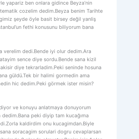
le yapariz ben onlara gidince Beyza’nin
atematik cozelim dedim.Beyza benim Tarihte
miz şeyde öyle basit birsey değil yanliş
Istanbul’un fethi konusunu biliyorum bana
a verelim dedi.Bende iyi olur dedim.Ara
tayim sence diye sordu.Bende sana kizil
akisir diye tekrarladim.Peki seninde hosuna
Bana güldü.Tek bir halimi gormedin ama
edin hic dedim.Peki görmek ister misin?
 ediyor ve konuyu anlatmaya donuyorum
m dedim.Bana peki diyip tam kucağıma
di.Zorla kaldirdim onu kucagimdan.Biyle
 sana soracagim sorulari dogru cevaplarsan