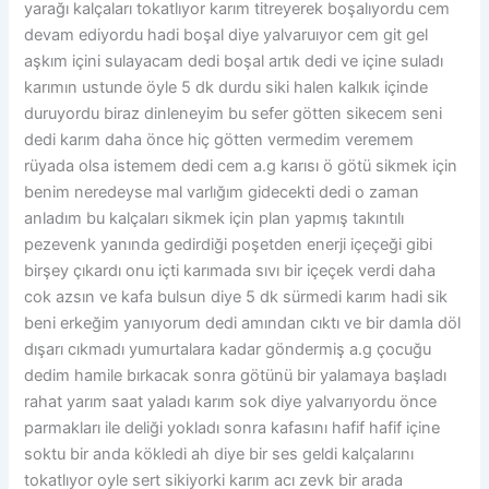
yarağı kalçaları tokatlıyor karım titreyerek boşalıyordu cem
devam ediyordu hadi boşal diye yalvaruıyor cem git gel
aşkım içini sulayacam dedi boşal artık dedi ve içine suladı
karımın ustunde öyle 5 dk durdu siki halen kalkık içinde
duruyordu biraz dinleneyim bu sefer götten sikecem seni
dedi karım daha önce hiç götten vermedim veremem
rüyada olsa istemem dedi cem a.g karısı ö götü sikmek için
benim neredeyse mal varlığım gidecekti dedi o zaman
anladım bu kalçaları sikmek için plan yapmış takıntılı
pezevenk yanında gedirdiği poşetden enerji içeçeği gibi
birşey çıkardı onu içti karımada sıvı bir içeçek verdi daha
cok azsın ve kafa bulsun diye 5 dk sürmedi karım hadi sik
beni erkeğim yanıyorum dedi amından cıktı ve bir damla döl
dışarı cıkmadı yumurtalara kadar göndermiş a.g çocuğu
dedim hamile bırkacak sonra götünü bir yalamaya başladı
rahat yarım saat yaladı karım sok diye yalvarıyordu önce
parmakları ile deliği yokladı sonra kafasını hafif hafif içine
soktu bir anda kökledi ah diye bir ses geldi kalçalarını
tokatlıyor oyle sert sikiyorki karım acı zevk bir arada