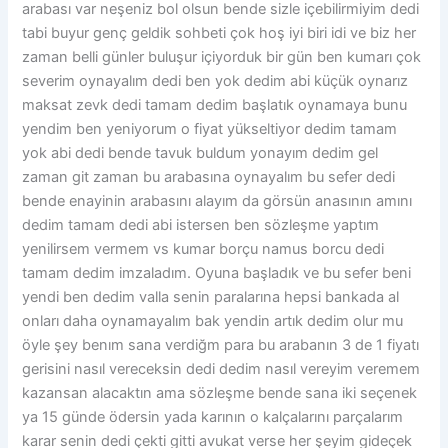
arabası var neşeniz bol olsun bende sizle içebilirmiyim dedi
tabi buyur genç geldik sohbeti çok hoş iyi biri idi ve biz her
zaman belli günler buluşur içiyorduk bir gün ben kumarı çok
severim oynayalım dedi ben yok dedim abi küçük oynarız
maksat zevk dedi tamam dedim başlatık oynamaya bunu
yendim ben yeniyorum o fiyat yükseltiyor dedim tamam
yok abi dedi bende tavuk buldum yonayım dedim gel
zaman git zaman bu arabasına oynayalım bu sefer dedi
bende enayinin arabasını alayım da görsün anasının amını
dedim tamam dedi abi istersen ben sözleşme yaptım
yenilirsem vermem vs kumar borçu namus borcu dedi
tamam dedim imzaladım. Oyuna başladık ve bu sefer beni
yendi ben dedim valla senin paralarına hepsi bankada al
onları daha oynamayalım bak yendin artık dedim olur mu
öyle şey benım sana verdiğm para bu arabanın 3 de 1 fiyatı
gerisini nasıl vereceksin dedi dedim nasıl vereyim veremem
kazansan alacaktın ama sözleşme bende sana iki seçenek
ya 15 günde ödersin yada karının o kalçalarını parçalarım
karar senin dedi çekti gitti avukat verse her şeyim gideçek