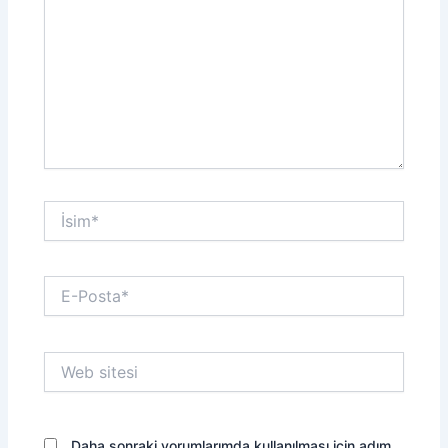
İsim*
E-
Posta*
Web
sitesi
Daha sonraki yorumlarımda kullanılması için adım,