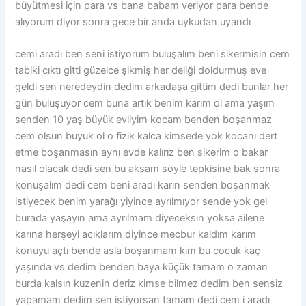
büyütmesi için para vs bana babam veriyor para bende
alıyorum diyor sonra gece bir anda uykudan uyandı
cemi aradı ben seni istiyorum buluşalım beni sikermisin cem
tabiki cıktı gitti güzelce şikmiş her deliği doldurmuş eve
geldi sen neredeydin dedim arkadaşa gittim dedi bunlar her
gün buluşuyor cem buna artık benim karım ol ama yaşım
senden 10 yaş büyük evliyim kocam benden boşanmaz
cem olsun buyuk ol o fizik kalca kimsede yok kocanı dert
etme boşanmasın aynı evde kalırız ben sikerim o bakar
nasıl olacak dedi sen bu aksam söyle tepkisine bak sonra
konuşalım dedi cem beni aradı karın senden boşanmak
istiyecek benim yarağı yiyince ayrılmıyor sende yok gel
burada yaşayın ama ayrılmam diyeceksin yoksa ailene
karına herşeyi acıklarım diyince mecbur kaldım karım
konuyu açtı bende asla boşanmam kim bu cocuk kaç
yaşında vs dedim benden baya küçük tamam o zaman
burda kalsın kuzenin deriz kimse bilmez dedim ben sensiz
yapamam dedim sen istiyorsan tamam dedi cem i aradı