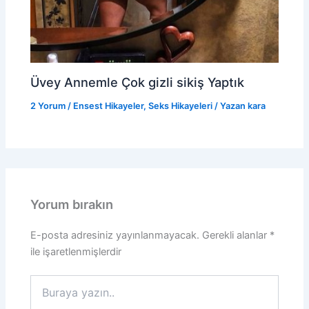
Üvey Annemle Çok gizli sikiş Yaptık
2 Yorum
/
Ensest Hikayeler
,
Seks Hikayeleri
/ Yazan
kara
Yorum bırakın
E-posta adresiniz yayınlanmayacak.
Gerekli alanlar
*
ile işaretlenmişlerdir
Buraya
yazın..