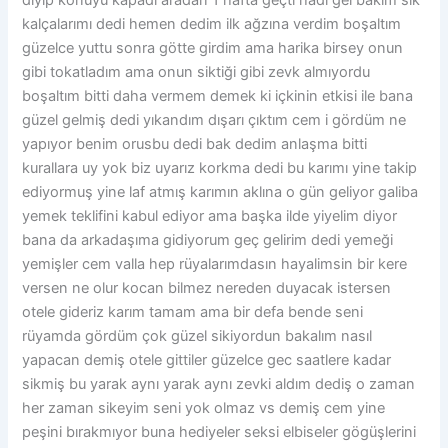
kalçalarımı dedi hemen dedim ilk ağzına verdim boşaltım
güzelce yuttu sonra götte girdim ama harika birsey onun
gibi tokatladım ama onun siktiği gibi zevk almıyordu
boşaltım bitti daha vermem demek ki içkinin etkisi ile bana
güzel gelmiş dedi yıkandım dışarı çıktım cem i gördüm ne
yapıyor benim orusbu dedi bak dedim anlaşma bitti
kurallara uy yok biz uyarız korkma dedi bu karımı yine takip
ediyormuş yine laf atmış karımın aklına o gün geliyor galiba
yemek teklifini kabul ediyor ama başka ilde yiyelim diyor
bana da arkadaşıma gidiyorum geç gelirim dedi yemeği
yemişler cem valla hep rüyalarımdasın hayalimsin bir kere
versen ne olur kocan bilmez nereden duyacak istersen
otele gideriz karım tamam ama bir defa bende seni
rüyamda gördüm çok güzel sikiyordun bakalım nasıl
yapacan demiş otele gittiler güzelce gec saatlere kadar
sikmiş bu yarak aynı yarak aynı zevki aldım dediş o zaman
her zaman sikeyim seni yok olmaz vs demiş cem yine
peşini bırakmıyor buna hediyeler seksi elbiseler gögüşlerini