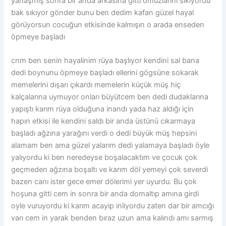
yanaşmış sonra bir anda arkasına gitti omuzlarını sıkıyordu
bak sıkıyor gönder bunu ben dedim kafan güzel hayal
görüyorsun cocuğun etkisinde kalmışın o arada enseden
öpmeye başladı
cnm ben senin hayalinim rüya başlıyor kendini sal bana
dedi boynunu öpmeye başladı ellerini gögsüne sokarak
memelerini dışarı çıkardı memelerin küçük müş hiç
kalçalarına uymuyor onları büyütcem ben dedi dudaklarına
yapıştı karım rüya olduğuna inandı yada haz aldığı için
hapın etkisi ile kendini saldı bir anda üstünü cıkarmaya
başladı ağzına yarağını verdi o dedi büyük müş hepsini
alamam ben ama güzel yalarım dedi yalamaya başladı öyle
yalıyordu ki ben neredeyse boşalacaktım ve çocuk çok
geçmeden ağzına boşaltı ve karım döl yemeyi çok severdi
bazen canı ister gece emer dölerimi yer uyurdu. Bu çok
hoşuna gitti cem in sonra bir anda domaltıp amına girdi
oyle vuruyordu ki karım acayip inliyordu zaten dar bir amcığı
varı cem in yarak benden bıraz uzun ama kalındı amı sarmış