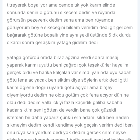
titreyerek boşalıyor ama cemde tık yok karım elinde
sonunda senin o götünü sikecem dedin ve rüyanda
görürsün pezevenk dedim sana ama ben rüyamda
görüyorum böyle sikeceğini bilsem verirdim dedi git gel cem
bağırarak götüne boşaltı yine aynı şekil üstünde 5 dk durdu
cıkardı sonra gel aşkım yataga gidelim dedi
yatağa götürdü orada biraz ağzına verdi sonra masaj
yaparak karımı uyuttu beni çağırdı çok teşekkürler hayalim
gerçek oldu ve harika kalçaları var simdi yanında uyu sabah
götü fena acıyacak ben siktim diye söylerin artık dedi gitti
karım öğlene doğru uyandı götü açıyor ama birşey
diyemiyordu dedim ne oldu götüm çok fena acıyor dün ne
oldu dedi dedim valla içkiyi fazla kaçırdık galiba sabaha
kadar siktim seni götten de verdin bana çok güzeldi
istersen bir daha yaparız çünkü elin adamı sikti ben neden
sikmeyim dedim kendi kendime yok geçsin veririm dedi ben
onu rüya sanıyordum dedi yok dedim gerçek cnm neyse
diyip konuyu kapadı aradan 1 hafta geçti hadi gel bakim sik