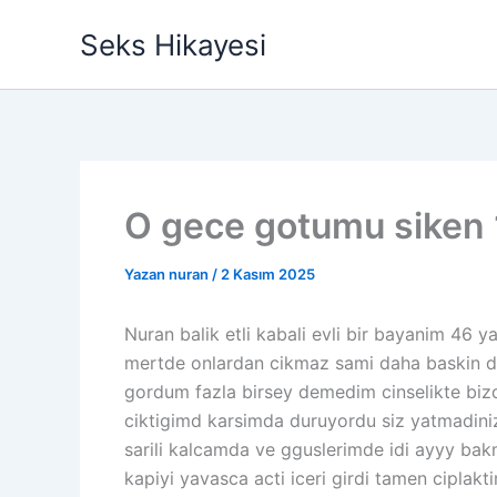
İçeriğe
Seks Hikayesi
atla
O gece gotumu siken 
Yazan
nuran
/
2 Kasım 2025
Nuran balik etli kabali evli bir bayanim 46 
mertde onlardan cikmaz sami daha baskin di 
gordum fazla birsey demedim cinselikte biz
ciktigimd karsimda duruyordu siz yatmadini
sarili kalcamda ve gguslerimde idi ayyy ba
kapiyi yavasca acti iceri girdi tamen cipla