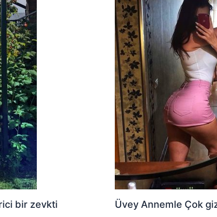
ci bir zevkti
Üvey Annemle Çok gizli