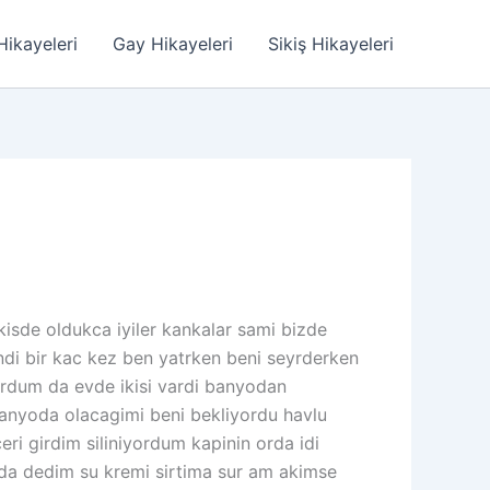
Hikayeleri
Gay Hikayeleri
Sikiş Hikayeleri
kisde oldukca iyiler kankalar sami bizde
ndi bir kac kez ben yatrken beni seyrderken
ordum da evde ikisi vardi banyodan
anyoda olacagimi beni bekliyordu havlu
i girdim siliniyordum kapinin orda idi
rda dedim su kremi sirtima sur am akimse