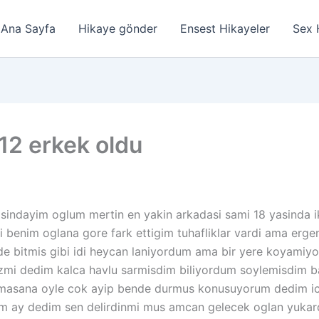
Ana Sayfa
Hikaye gönder
Ensest Hikayeler
Sex 
12 erkek oldu
yasindayim oglum mertin en yakin arkadasi sami 18 yasinda i
benim oglana gore fark ettigim tuhafliklar vardi ama erge
de bitmis gibi idi heycan laniyordum ama bir yere koyamiy
zmi dedim kalca havlu sarmisdim biliyordum soylemisdim b
kmasana oyle cok ayip bende durmus konusuyorum dedim icer
ktim ay dedim sen delirdinmi mus amcan gelecek oglan yuka