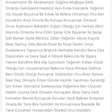
Arzulamıştım Bir Akrabamızın Düğüne Muğlaya Gittik
Onlarda Gelmişlerdi Hepimizi Aynı Evde Kalıcaktık Yeğenim
Hiç Hayatı Boyunca Bir Erkek İle Birlikte Olmamıştı Onu Ben
Açıcaktım Ama Onunla Bu Konuyu Konuşmak Olmazdı
Onun Açılmasını Bekledim Düğün Olduğu İçin Herkes Alkol
Alıyordu Onlarıda İkna Ettim Şarap İçtik Bayanlar İle Şarap
İçilir Bunları Sizde Bilirsiniz Zaten Yeğenim Alkolu Kaçırdı
Biraz Sarhoş Oldu Bende fırsat Bu fırsat Dedim Onun
Dudaklarına Yapışınca Bırakırdı Herhalde Kendini Bana Diye
Düşündüm ve Gece Saat 4 Gibiydi Balkonda Bir Sigara
Yaktım Kendime Bira Alıp İçiyordum Yeğenim Kafası Güzel
Olduğu İçin Uyuyamamıştı Balkona Hava Almaya Gelince
Beni Gördü Oturup Konuştuk Güldürdüm Onu Biraz Derken
Saat Geç Olmuştu Ertesi Günde Hazırlık Yapılması Gerektiği
İçin Erken Yatmamız Gerekiyordu Yeğenime Ben Uyucam
Dedim Uyuma Dedi Oturalım Konuşalım Biraz Daha Dedi
Kırmadım Bende Konuşcak Konuları Vardı Belkide Dolaptan
Onada Bir Tane Bira Getirdim Ve Konuşmaya Başladık Bir
Tane Çocuktan Hoşlandığını Söyledi Onu İstediğini