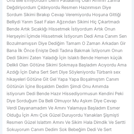
Onu Bile Emiyordum Dilimi Patlalamış Olan Amının Zarına
Değdiriyordum Çıldırıyordu Resmen Hazırımısın Diye
Sordum Sikimi Bırakıp Cevap Veremiyordu Hoşuna Gittiği
Belliydi Yarım Saat Falan Ağzından Sikimi Hiç Çıkartmadı
Bende Artık Sıcaklığı Hissetmek İstiyordum Artık Onun
Herşeyini İçimde Hissetmek İstiyorum Dedi Ama Canım Sen
Bozulmamışsın Diye Dediğim Tamam O Zaman Arkadan Gir
Bana İlk Önce Enişte Dedi Tadına Bakmak İstiyorum Onun
Dedi Sikimi Zaten Yaladığı İçin Islaktı Bende Hemen küçük
Delikli Olan Götüne Sikimi Sokmaya Başladım Acıyordu Ama
Azdığı İçin Daha Sert Sert Diye Söyleniyordu Türbanlı sex
hikayeleri Götüne Git Gel Yapa Yapa Boşalmıştım Canım
Götünün İçine Boşaldım Dedim Şimdi Onu Amımda
istiyorum Dedi Bende Hazır Hissediyormusun Kendini Peki
Diye Sorduğum Da Belli Olmuyor Mu Aşkım Diye Cevap
Verdi Dayanamadım Ve Amını Yalamaya Başladım Esmer
Olduğu İçin Amı Çok Güzel Duruyordu Yanakları Şişmişti
Resmen Güzel Islattım Amını Ve Sikim Hala Dimdik Ve Sertti
Sokuyorum Canım Dedim Sok Bebeğim Dedi Ve Sert