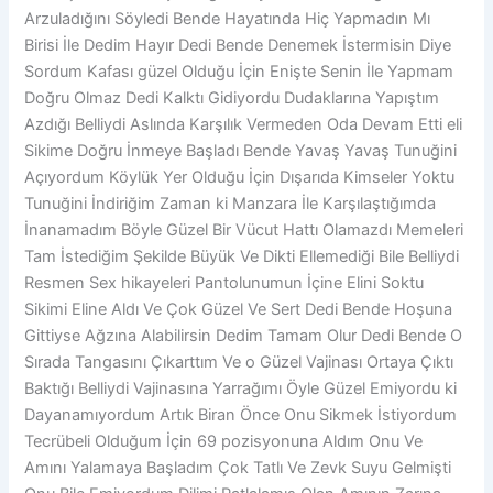
Arzuladığını Söyledi Bende Hayatında Hiç Yapmadın Mı
Birisi İle Dedim Hayır Dedi Bende Denemek İstermisin Diye
Sordum Kafası güzel Olduğu İçin Enişte Senin İle Yapmam
Doğru Olmaz Dedi Kalktı Gidiyordu Dudaklarına Yapıştım
Azdığı Belliydi Aslında Karşılık Vermeden Oda Devam Etti eli
Sikime Doğru İnmeye Başladı Bende Yavaş Yavaş Tunuğini
Açıyordum Köylük Yer Olduğu İçin Dışarıda Kimseler Yoktu
Tunuğini İndiriğim Zaman ki Manzara İle Karşılaştığımda
İnanamadım Böyle Güzel Bir Vücut Hattı Olamazdı Memeleri
Tam İstediğim Şekilde Büyük Ve Dikti Ellemediği Bile Belliydi
Resmen Sex hikayeleri Pantolunumun İçine Elini Soktu
Sikimi Eline Aldı Ve Çok Güzel Ve Sert Dedi Bende Hoşuna
Gittiyse Ağzına Alabilirsin Dedim Tamam Olur Dedi Bende O
Sırada Tangasını Çıkarttım Ve o Güzel Vajinası Ortaya Çıktı
Baktığı Belliydi Vajinasına Yarrağımı Öyle Güzel Emiyordu ki
Dayanamıyordum Artık Biran Önce Onu Sikmek İstiyordum
Tecrübeli Olduğum İçin 69 pozisyonuna Aldım Onu Ve
Amını Yalamaya Başladım Çok Tatlı Ve Zevk Suyu Gelmişti