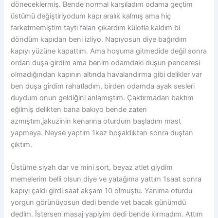
döneceklermiş. Bende normal karşıladım odama geçtim
üstümü değiştiriyodum kapı aralık kalmış ama hiç
farketmemiştim taytı falan çıkardım külotla kaldım bi
döndüm kapıdan beni izliyo. Napıyosun diye bağırdım
kapıyı yüzüne kapattım. Ama hoşuma gitmedide değil sonra
ordan duşa girdim ama benim odamdaki duşun penceresi
olmadığından kapının altında havalandırma gibi delikler var
ben duşa girdim rahatladım, birden odamda ayak sesleri
duydum onun geldiğini anlamıştım. Çaktırmadan baktım
eğilmiş delikten bana bakıyo bende zaten
azmıştım,jakuzinin kenarına oturdum başladım mast
yapmaya. Neyse yaptım 1kez boşaldıktan sonra duştan
çıktım.
Üstüme siyah dar ve mini şort, beyaz atlet giydim
memelerim belli olsun diye ve yatağıma yattım 1saat sonra
kapıyı çaldı girdi saat akşam 10 olmuştu. Yanıma oturdu
yorgun görünüyosun dedi bende vet bacak günümdü
dedim. İstersen masaj yapiyim dedi bende kırmadım. Attım