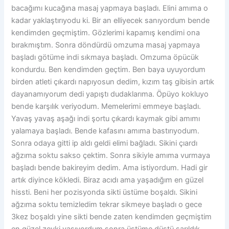
bacağımı kucağına masaj yapmaya başladı. Elini amıma o
kadar yaklaştırıyodu ki. Bir an elliyecek sanıyordum bende
kendimden geçmiştim. Gözlerimi kapamış kendimi ona
bırakmıştım. Sonra döndürdü omzuma masaj yapmaya
başladı götüme indi sıkmaya başladı. Omzuma öpücük
kondurdu. Ben kendimden geçtim. Ben baya uyuyordum
birden atleti çıkardı napıyosun dedim, kızım taş gibisin artık
dayanamıyorum dedi yapıştı dudaklarıma. Öpüyo kokluyo
bende karşılık veriyodum. Memelerimi emmeye başladı.
Yavaş yavaş aşağı indi şortu çıkardı kaymak gibi amımı
yalamaya başladı. Bende kafasını amıma bastırıyodum.
Sonra odaya gitti ip aldı geldi elimi bağladı. Sikini çıardı
ağzıma soktu sakso çektim. Sonra sikiyle amıma vurmaya
başladı bende bakireyim dedim. Ama istiyordum. Hadi gir
artık diyince kökledi. Biraz acıdı ama yaşadığım en güzel
hissti. Beni her pozisyonda sikti üstüme boşaldı. Sikini
ağzıma soktu temizledim tekrar sikmeye başladı o gece
3kez boşaldı yine sikti bende zaten kendimden geçmiştim