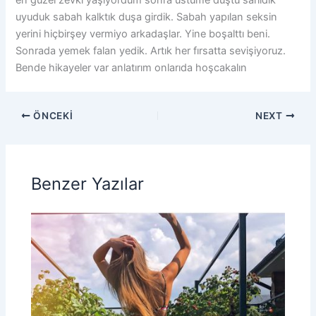
en güzel zevki yaşıyordum sonra üstüme düştü sarıldık
uyuduk sabah kalktık duşa girdik. Sabah yapılan seksin
yerini hiçbirşey vermiyo arkadaşlar. Yine boşalttı beni.
Sonrada yemek falan yedik. Artık her fırsatta sevişiyoruz.
Bende hikayeler var anlatırım onlarıda hoşcakalın
ÖNCEKI
NEXT
Benzer Yazılar