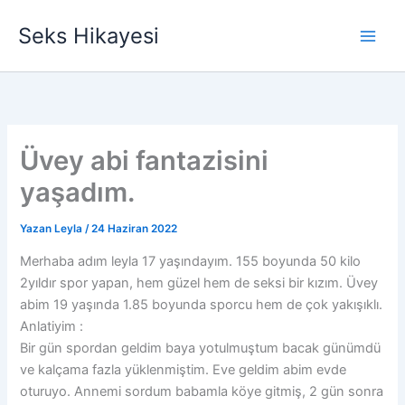
İçeriğe
Seks Hikayesi
atla
Üvey abi fantazisini
yaşadım.
Yazan
Leyla
/
24 Haziran 2022
Merhaba adım leyla 17 yaşındayım. 155 boyunda 50 kilo
2yıldır spor yapan, hem güzel hem de seksi bir kızım. Üvey
abim 19 yaşında 1.85 boyunda sporcu hem de çok yakışıklı.
Anlatiyim :
Bir gün spordan geldim baya yotulmuştum bacak günümdü
ve kalçama fazla yüklenmiştim. Eve geldim abim evde
oturuyo. Annemi sordum babamla köye gitmiş, 2 gün sonra