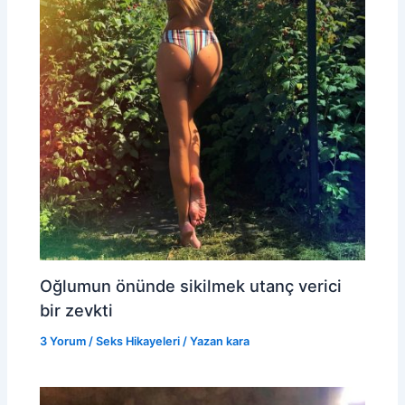
Oğlumun önünde sikilmek utanç verici
bir zevkti
3 Yorum
/
Seks Hikayeleri
/ Yazan
kara