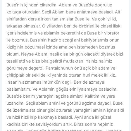
Buse’nin içinden çikardim. Ablam ve Buse’de dogrulup
koltuga oturdular. Seçil Ablam bana anlatmaya basladi. Alt
siniflardan ders alirken tanismislar Buse ile. Ve çok iyi iki,
arkadas olmuslar. O yillardan beri de birbirleri ile cinsel iliski
içerisindelermis ve ablamin bekaretini de Buse bir vibratör
ile bozmus. Buse’nin hazir olacagi ani bekliyorlarmis onun
kizliginin bozulmasi içinde ama ben istemeden bozmus
oldum. Neyse Ablam, nasil olsa bir gün olacakti diyerek bizi
teselli etti ve bize bira getirdi mutfaktan. Yalniz halimiz
görülmeye degerdi. Pantalonunun önü açik bir adam ve
çirilçiplak bir seklide iki yaninda oturan huri melek iki kiz.
Insanin azmamasi mümkün degil. Ben de azmaya
baslamistim. Ve Ablamin gögüslerini yalamaya basladim.
Buse’de benim yarragimi agzina almisti. Kalktim ve yere
uzandim. Seçil ablam amini ve götünü agzima dayadi, Buse
de üzerime ata biner gibi oturarak yarragimi aminin içine aldi
ve hizli hizli inip kalkmaya basladi. Ayni anda iki güzel
kadinla birlikte sevisiyordum artik. Biraz sonra hepimiz