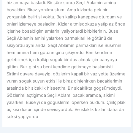
hizlanmaya basladi. Bir süre sonra Seçil Ablamin amina
bosaldim. Biraz yorulmustum. Ama kizlarda pek bir
yorgunluk belirtisi yoktu. Ben kalkip kanepeye oturdum ve
onlari izlemeye basladim. Kizlar altmisdokuza yatip az önce
içlerine bosaldigim amlarini yaliyorlardi birbirlerinin. Buse
Seçil Ablamin amini yalarken parmaklari ile götünü de
sikiyordu ayni anda. Seçil Ablamin parmaklari ise Buse’nin
hem amina hem götüne girip çikiyordu. Ben kendime
gelebilmek için kalkip soguk bir dus almak için banyoya
gittim. Buz gibi su beni kendime getirmeye baslamisti.
Sirtimi duvara dayayip, gözlerim kapali bir vaziyette üzerime
vuran soguk suyun etkisi ile biraz dinlenirken bacaklarimin
arasinda bir sicaklik hissettim. Bir sicaklikta gögsümdeydi.
Gözlerimi açtigimda Seçil Ablami bacak aramda, sikimi
yalarken, Buse’yi de gögüslerimi öperken buldum. Çirilçiplak
üç kisi dusun içinde sevisiyorduk. Ve islaklik kizlari daha da
seksi yapiyordu