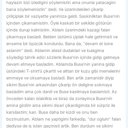
haylazin bizi izledigini söylemistin ama onunla yatacagini
bana söylememistin” dedi. Ve üzerindekileri çikarip
çirilçiplak bir vaziyette yanimiza geldi. Saskinliktan Buse’nin
içinden çikamamistim. Öyle kaskati bir sekilde götünün
içinde durup kalmistim. Ablam üzerimdeki kazagi falan
çikarmaya basladi. Belden üstümü çiplak hale getirmisti ve
enseme bir öpücük kondurdu. Bana da, “devam et isine
aslanim” dedi. Ablamin atesli dudaklari ve kulagima
söyledigi tahrik edici sözlerle Buse’nin içinde gidip gelmeye
devam etmeye basladim. Ablamda Buse’nin yanina gidip
üstündeki T-shirt’ü çikartti ve alttan bir kuzu gibi memelerini
emmeye ve oksamaya basladi. Ben artik zamanidir diyip
sikimi Buse’nin arkasindan çikarip ön deligine sokmaya
basladim ama çok dardi ve Buse kasilmaya baslamisti. Az
önceden kalan islaklikla ve biraz da zorlayinca Buse’nin
amina girdim ama sikimi disari çikardigimda bir sürpriz ile
karsilastim; kan. Buse daha bir kizdi ve onu ben
bozmustum. Ablam ne yaptigimi farkedip, “dur oglum” falan
dediyse de is isten geçmisti artik. Ben durdum ve sikimi