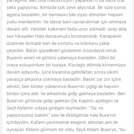
yarragima. Ben ona mastürbsyon yaparken o da bana oral
seks yapiyordu. Ikimizde çok zevk aliyorduk. Bir süre sonra
agzina bosaldim, bir damlasini bile ziyan etmeden hepsini
yuttu menilerimin. Ve tekrar beni canlandirmak için emmeye
devam etti. Yeniden kalkmam fazla uzun sürmedi. üvey abla
sex hikayeleri Hala durusumuzu bozmamistik. Kanepenin
üzerinde domaldi ben de sortunu ve külotunu çekip
çikardim. Bütün güzellikleri gözlerimin önündeydi simdi.
Busenin amini ve götünü yalamaya basladim. Dilimi bir
oraya sokuyordum bir buraya. Kizcagiz altimda kivranmaya
devam ediyordu. Iyice kivamina getirdikten sonra sikimi
yavasça arkasina sokmaya basladim. Basini zar zor içine
almisti, ben birden yüklenince Buse’nin çigligi ile hepsini
birden içine aldi. Ve arkasinda gidip gelmeye basladim. Ben
Buse’nin götünde gidip gelirken Dis Kapinin açildigini ve
Seçil Ablamin odaya girdigini duymadim. “Siz ne
yapiyorsunuz bakiim” sesi ile irkildigimde hala Buse’nin
içindeydim. Kafami çevirmemle eteginin altindan ami ile
oynayan Ablami görmem bir oldu. Seçil Ablam Buse’ye, “bu