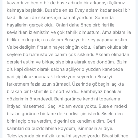
kazandı ve ben o bir de buse adında bir arkadaşı üçümüz
kalmaya başladık. Buse’de en az üvey ablam kadar seksi bir
kızdı. İkisini de sikmek için can atıyordum. Sonunda
hayallerim gerçek oldu. Onlari daha önce birbirleri ile
sevisirken izlemistim ve çok tahrik olmustum. Ama ablam ile
birlikte oldugu için o aksam Buse’ye bir sey yapamamistim.
Ve bekledigim firsat nihayet bir gün oldu. Kafam okulda bir
seylere bozulmustu ve canim çok sikkindi. Aksam olmadan
dersleri astim ve birkaç sise bira alarak eve döndüm. Bizim
dis kapi direkt olarak salona açiliyor o yüzden kanepede
yari çiplak uzananarak televizyon seyreden Buse’yi
farketmem fazla uzun sürmedi. Üzerinde göbegini açikta
birakan bir t-shirt ile bir sort vardi… Bembeyaz bacaklari
gözlerimin önündeydi. Beni görünce kendini toparlama
ihtiyaci hissetmedi. Seçil Ablam evde yoktu. Buse elimdeki
biralari görünce bir tane de kendisi için istedi. Siselerden
birini açip ona verdim, digerini de kendim aldim. Geri
kalanlari da buzdolabina koydum, isinmasinlar diye.
Televizyonda bir müzik kanalini seyrediyordu. Birasi bitince