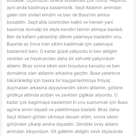
bosaldik. Üçümüzün birlikte bosalmasi çok hostu. Hepimiz
ayni anda kasilmaya baslamistik. Seçil Ablamin amindan
gelen tüm sivilari emdim ve ben de Buse’nin amina
bosaldim. Seçil abla üzerimden kalkti ve hemen yani
basimda domalip bir eliyle kendini tatmin etmeye basladi.
Ben de kafami yaklastirip dilimle yalamaya basladim onu.
Buse’de az önce inen sikimi kaldirmak için yalamaya
baslamisti beni. O kadar güzel yaliyordu ki ben aldigim
zevkten ve heyecandan daha bir sehvetli yaliyordum
ablami. Biraz sonra sikim eski boyutuna kavustu ve ben
domalmis olan ablamin arkasina geçtim. Buse yeterince
tükürükledigi için baska bir kayganlastiriciya ihtiyaç
duymadan arkasina dayayiverdim sikimi ablamin. götüne
girdikçe altimda acidan ve zevkten çigliklar atiyordu. O
kadar çok bagirmaya baslamisti ki onu susturmak için Buse
agzina amini dayadi ve yalattirmaya basladi. Biraz daha
Seçil Ablami götten sikmeye devam ettim, sonra sikimi
götünden çikarip amina dayadim. Simdide üvey ablami
amindan sikiyordum. Git gellerim aldigim zevk ölçüsünde