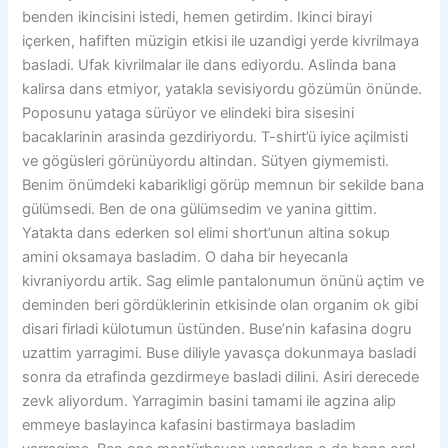
benden ikincisini istedi, hemen getirdim. Ikinci birayi
içerken, hafiften müzigin etkisi ile uzandigi yerde kivrilmaya
basladi. Ufak kivrilmalar ile dans ediyordu. Aslinda bana
kalirsa dans etmiyor, yatakla sevisiyordu gözümün önünde.
Poposunu yataga sürüyor ve elindeki bira sisesini
bacaklarinin arasinda gezdiriyordu. T-shirt’ü iyice açilmisti
ve gögüsleri görünüyordu altindan. Sütyen giymemisti.
Benim önümdeki kabarikligi görüp memnun bir sekilde bana
gülümsedi. Ben de ona gülümsedim ve yanina gittim.
Yatakta dans ederken sol elimi short’unun altina sokup
amini oksamaya basladim. O daha bir heyecanla
kivraniyordu artik. Sag elimle pantalonumun önünü açtim ve
deminden beri gördüklerinin etkisinde olan organim ok gibi
disari firladi külotumun üstünden. Buse’nin kafasina dogru
uzattim yarragimi. Buse diliyle yavasça dokunmaya basladi
sonra da etrafinda gezdirmeye basladi dilini. Asiri derecede
zevk aliyordum. Yarragimin basini tamami ile agzina alip
emmeye baslayinca kafasini bastirmaya basladim